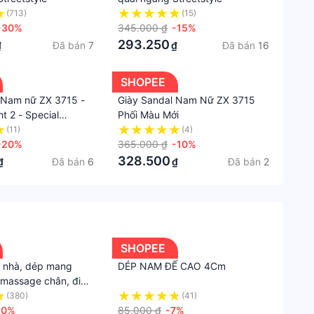
đan
(713)
(15)
-30%
345.000 ₫
-15%
Chất
293.250
Đã bán
7
Đã bán
16
₫
₫
liệu
Sợi
SHOPEE
vải,
 Nam nữ ZX 3715 -
Giày Sandal Nam Nữ ZX 3715
Cao
ht 2 - Special
Phối Màu Mới
su,
(11)
(4)
Canva
-20%
365.000 ₫
-10%
328.500
Đã bán
6
Đã bán
2
₫
₫
Loại
Khóa
#vento #giayunisex #sandalunisex #ventobymyn
Khóa
hi #depnu #depnam
dán
Xuất
SHOPEE
xứ
g nhà, dép mang
DÉP NAM ĐẾ CAO 4Cm
Việt
 massage chân, đi
hòng, nhà tắm Siêu
(380)
(41)
Nam
50%
85.000 ₫
-7%