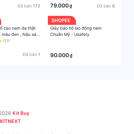
Kiểu
79.000
Đã bán
173
Đã bán
6
₫
giày
Giày
SHOPEE
quai
cổ cao nam da thật
Giày bảo hộ lao động nam
hậu
t màu đen , Nâu sáp
Chuẩn Mỹ - Usafety
 G4261-BN
(33)
·
·
Đã bán
1
90.000
₫
 2026
Kit Buy
KITNEXT