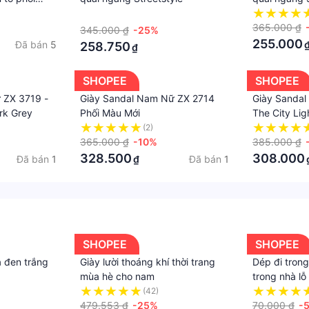
 lên đến 3 năm.
au tháo rời
·
t khẩu.
phylon mới
365.000 ₫
345.000 ₫
-25%
255.000
Đã bán
5
258.750
₫
SHOPEE
SHOPEE
 ZX 3719 -
Giày Sandal Nam Nữ ZX 2714
Giày Sandal
rk Grey
Phối Màu Mới
The City Lig
nhiều loại trang phục
Version
(2)
365.000 ₫
-10%
385.000 ₫
328.500
308.000
Đã bán
1
Đã bán
1
₫
dalvento #ventosandal #xăng-đan #sandals #streetstyle 
hoitrang #freeship #revodich #hoanxu #flashsale #mienp
SHOPEE
SHOPEE
 đen trắng
Giày lười thoáng khí thời trang
Dép đi tron
mùa hè cho nam
trong nhà lỗ
trong văn p
(42)
479.553 ₫
-25%
Êm SP79
70.000 ₫
-