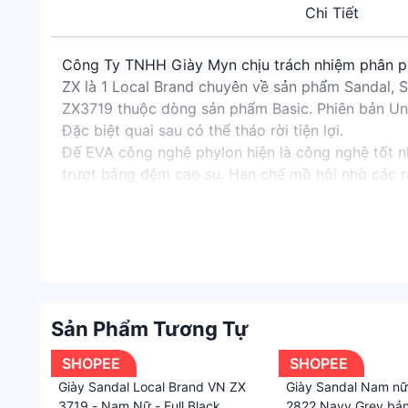
Chi Tiết
Công Ty TNHH Giày Myn chịu trách nhiệm phân phố
ZX là 1 Local Brand chuyên về sản phẩm Sandal, 
ZX3719 thuộc dòng sản phẩm Basic. Phiên bản Un
Đặc biệt quai sau có thể tháo rời tiện lợi.
Đế EVA công nghệ phylon hiện là công nghệ tốt nh
trượt bằng đệm cao su. Hạn chế mồ hôi nhờ các rã
Tuổi thọ lên đến 3 năm.
THÔNG TIN SẢN PHẨM
✅Brand: ZX
✅Mã: ZX3719
✅Giá niêm yết: 365k
✅Dòng: Basic
Sản Phẩm Tương Tự
✅Size: 35 đến 43
✅Đế: chất liệu EVA, cao ~3.5 cm + công nghệ Ph
SHOPEE
SHOPEE
✅Đặc điểm: 3 quai + quai sau có thể tháo rời, q
Giày Sandal Local Brand VN ZX
Giày Sandal Nam nữ
3 quai có thể điều chỉnh độ rộng/ chật và quai sau 
3719 - Nam Nữ - Full Black
2822 Navy Grey bản