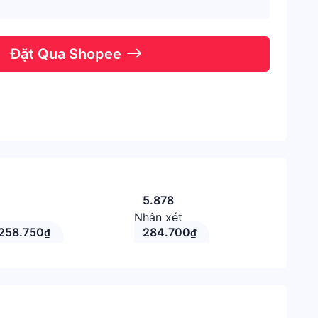
Đặt Qua Shopee
5.878
Nhận xét
258.750
284.700
₫
₫