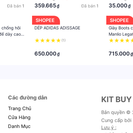
359.665
35.000
Đã bán
1
Đã bán
1
₫
₫
SHOPEE
SHOPEE
 chống hôi
DÉP ADIDAS ADISSAGE
Giày Boots 
đế dày cao
Manlio Lega
G5261- B ,
(1)
·
·
650.000
715.000
₫
₫
Các đường dẫn
KIT BUY
Trang Chủ
Bản quyền ©
Cửa Hàng
Cung cấp bởi
Danh Mục
Lưu ý :