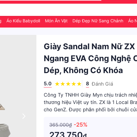
ng
Áo Kiểu Babydoll
Món Ăn Vặt
Dép Đẹp Nữ Sang Chảnh
Áo 
Giày Sandal Nam Nữ ZX
Ngang EVA Công Nghệ C
Dép, Không Có Khóa
5.0
8
Đánh Giá
Công Ty TNHH Giày Myn chịu trách nhi
thương hiệu Việt uy tín. ZX là 1 Local 
cho GenZ. Được phân phối bởi chuỗi c
Basic. Phiên bản Unise
-25%
365.000₫
273.750
₫