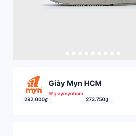
Giày Myn HCM
@giaymynhcm
292.000
273.750
₫
₫