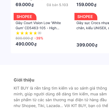
69.000
159.000
Đã bán
5.103
₫
₫
SHOPEE
SHOPEE
Giày Court Vision Low 'White
Giày sục Crocs nhựa
Gum' CD5463-105 - High
chân, kiểu UNISEX, 
Quality | Fullbox
7p xuất xịn
(8)
·
800.000 ₫
-39%
·
490.000
₫
399.000
₫
Giới thiệu
KIT BUY là nền tảng tìm kiếm và so sánh giá thông
minh, giúp người dùng dễ dàng tìm kiếm, mua sắm
sản phẩm từ các sàn thương mại điện tử hàng đầu
như Shopee, Tiki, Lazada… Với KIT BUY, bạn có thể