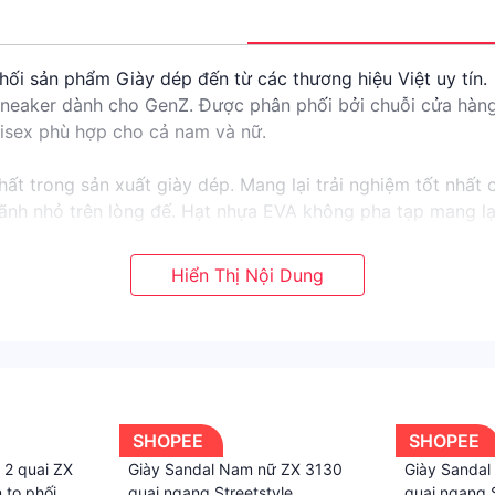
i sản phẩm Giày dép đến từ các thương hiệu Việt uy tín.
Sneaker dành cho GenZ. Được phân phối bởi chuỗi cửa hàn
isex phù hợp cho cả nam và nữ.
ất trong sản xuất giày dép. Mang lại trải nghiệm tốt nhất
nh nhỏ trên lòng đế. Hạt nhựa EVA không pha tạp mang lại
ylon 3 lớp
SHOPEE
SHOPEE
uai điều chỉnh bằng miếng dán (không có khóa bấm)
 2 quai ZX
Giày Sandal Nam nữ ZX 3130
Giày Sandal
tháo rời tiện lợi.
 to phối
quai ngang Streetstyle
quai ngang S