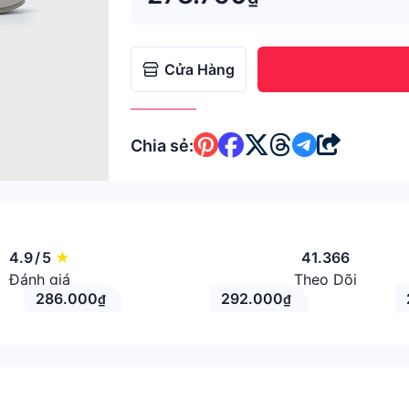
Cửa Hàng
Chia sẻ:
4.9
/
5
★
41.366
Đánh giá
Theo Dõi
286.000
292.000
₫
₫