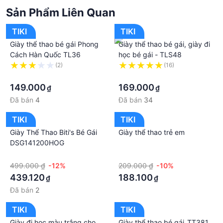
Sản Phẩm Liên Quan
TIKI
TIKI
Giày thể thao bé gái Phong
Giày thể thao bé gái, giày đi
Cách Hàn Quốc TL36
học bé gái - TLS48
(2)
(16)
·
·
149.000
169.000
₫
₫
Đã bán
4
Đã bán
34
TIKI
TIKI
Giày Thể Thao Biti's Bé Gái
Giày thể thao trẻ em
DSG141200HOG
·
·
499.000 ₫
-12%
209.000 ₫
-10%
439.120
188.100
₫
₫
Đã bán
2
TIKI
TIKI
Giày đi học màu trắng cho
Giày thể thao bé gái_TT381