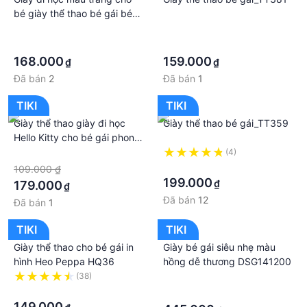
bé giày thể thao bé gái bé
trai thoáng khí da mềm đế
·
·
êm - THQ107
·
·
168.000
159.000
₫
₫
Đã bán
2
Đã bán
1
TIKI
TIKI
Giày thể thao giày đi học
Giày thể thao bé gái_TT359
Hello Kitty cho bé gái phong
cách Hàn Quốc ETT007
·
(4)
·
109.000 ₫
199.000
₫
179.000
₫
Đã bán
12
Đã bán
1
TIKI
TIKI
Giày thể thao cho bé gái in
Giày bé gái siêu nhẹ màu
hình Heo Peppa HQ36
hồng dễ thương DSG141200
(38)
·
·
·
149.000