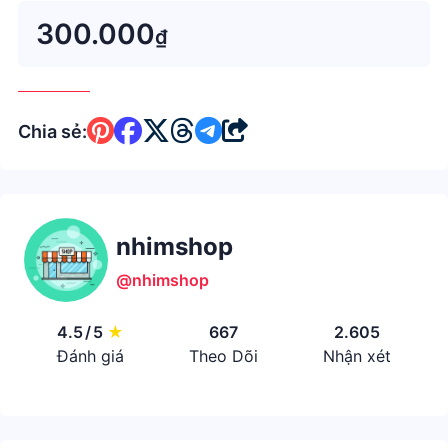
bộ GH37Mẹ đang 1 đôi giày thể thao cho b...
300.000
₫
Chia sẻ:
nhimshop
@nhimshop
4.5
/
5
★
667
2.605
Đánh giá
Theo Dõi
Nhận xét