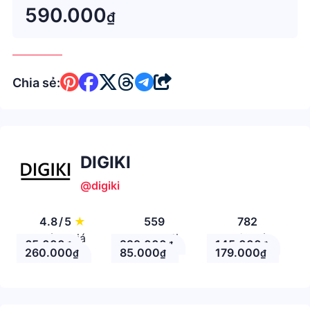
khoảng 800gram
590.000
₫
Chia sẻ:
DIGIKI
@digiki
4.8
/
5
★
559
782
Đánh giá
Theo Dõi
Nhận xét
65.000
229.000
145.000
₫
₫
₫
260.000
85.000
179.000
₫
₫
₫