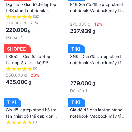
Digimix - Giá đỡ để laptop
P18 Giá đỡ để laptop stand
P43 stand notebook
notebook Macbook máy tính
Macbook, laptop bằng hợp
xách tay hợp kim nhôm
(65)
·
kim nhôm có thể điều chỉnh
279.000 ₫
-21%
270.385 ₫
-12%
độ cao lên xuống.
220.000
₫
237.939
₫
Đã bán
1
SHOPEE
TIKI
LS652 – Giá đỡ Laptop –
XN9 - Giá đỡ laptop stand
Laptop Stand – Kệ Để
notebook Macbook máy tính
Laptop Macbo.ok Ip.ad Tản
xách tay hợp kim nhôm có
(2)
·
Nhiệt - Xoay 360 Độ ….Hợp
550.000 ₫
-23%
thể tháo rời kiêm đế tản
·
kim nhôm
nhiệt để bàn
425.000
₫
279.000
₫
Đã bán
1
TIKI
TIKI
Giá đỡ laptop stand hỗ trợ
Giá đỡ để cho laptop stand
tản nhiệt có thể gấp gọn
notebook Macbook máy tính
chỉnh độ cao để laptop,
xách tay hợp kim nhôm có
(1)
·
ipad, macbook, surface.
·
thể tháo rời kiêm tản nhiệt.
·