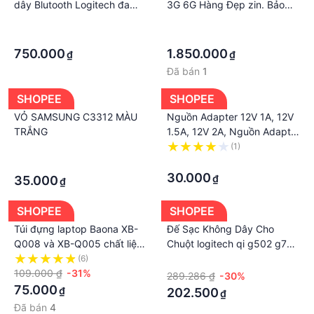
dây Blutooth Logitech đa
3G 6G Hàng Đẹp zin. Bảo
thiết bị K380
Hành 1 Tháng.
·
·
·
·
750.000
1.850.000
₫
₫
Đã bán
1
SHOPEE
SHOPEE
VỎ SAMSUNG C3312 MÀU
Nguồn Adapter 12V 1A, 12V
TRẮNG
1.5A, 12V 2A, Nguồn Adapter
9V 0.6A, Nguồn Adapter 5V
·
(1)
1A, 5V 2A zin chính hảng
·
·
30.000
₫
35.000
₫
SHOPEE
SHOPEE
Túi đựng laptop Baona XB-
Đế Sạc Không Dây Cho
Q008 và XB-Q005 chất liệu
Chuột logitech qi g502 g703
PU - Oz220
g903 g pro x gpw
(6)
·
109.000 ₫
-31%
289.286 ₫
-30%
75.000
₫
202.500
₫
Đã bán
4