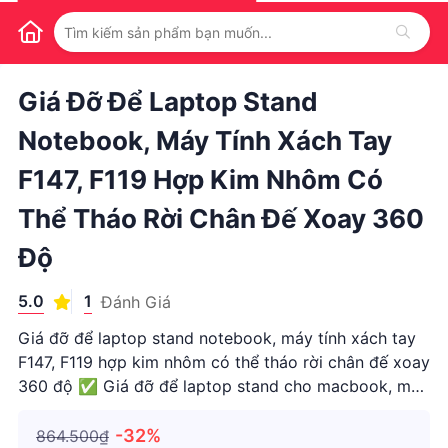
1
/
1
Giá Đỡ Để Laptop Stand
Notebook, Máy Tính Xách Tay
F147, F119 Hợp Kim Nhôm Có
Thể Tháo Rời Chân Đế Xoay 360
Độ
5.0
1
Đánh Giá
Giá đỡ để laptop stand notebook, máy tính xách tay
F147, F119 hợp kim nhôm có thể tháo rời chân đế xoay
360 độ ✅ Giá đỡ để laptop stand cho macbook, máy
tính bảng ipad bằng nhôm + có thể tháo lắp dễ dàng
F147 ✅ Chất liệu: hợp kim Nhôm ✅ Trọng lượng:
-32%
864.500₫