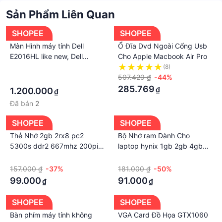
Sản Phẩm Liên Quan
SHOPEE
SHOPEE
Màn Hình máy tính Dell
Ổ Đĩa Dvd Ngoài Cổng Usb
E2016HL like new, Dell
Cho Apple Macbook Air Pro
E2016 Full Box BH 12T linh
·
(8)
kiện chính hãng Shopcom
507.429 ₫
-44%
·
285.769
₫
1.200.000
₫
Đã bán
2
SHOPEE
SHOPEE
Thẻ Nhớ 2gb 2rx8 pc2
Bộ Nhớ ram Dành Cho
5300s ddr2 667mhz 200pin
laptop hynix 1gb 2gb 4gb
Cho laptop
ddr3 1066mhz pc3 8500s
·
·
157.000 ₫
-37%
181.000 ₫
-50%
99.000
91.000
₫
₫
SHOPEE
SHOPEE
Bàn phím máy tính không
VGA Card Đồ Họa GTX1060