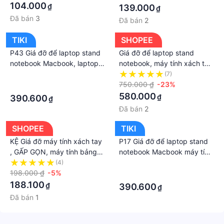
104.000
₫
139.000
₫
Đã bán
3
Đã bán
2
TIKI
SHOPEE
P43 Giá đỡ để laptop stand
Giá đỡ để laptop stand
notebook Macbook, laptop
notebook, máy tính xách tay
bằng hợp kim nhôm có thể
F147 hợp kim nhôm có thể
·
(7)
điều chỉnh độ cao lên xuống.
tháo rời kiêm tản nhiệt, chân
750.000 ₫
-23%
·
đế xoay 360 độ
580.000
₫
390.600
₫
Đã bán
2
SHOPEE
TIKI
KỆ Giá đỡ máy tính xách tay
P17 Giá đỡ để laptop stand
, GẤP GỌN, máy tính bảng
notebook Macbook máy tính
ipad tab di động, điều chỉnh
xách tay hợp kim nhôm có
(4)
·
ĐỂ laptop stand, TẢN NHIỆT
198.000 ₫
-5%
thể tháo rời kiêm tản nhiệt.
·
P1 KAKU 552
188.100
₫
390.600
₫
Đã bán
1