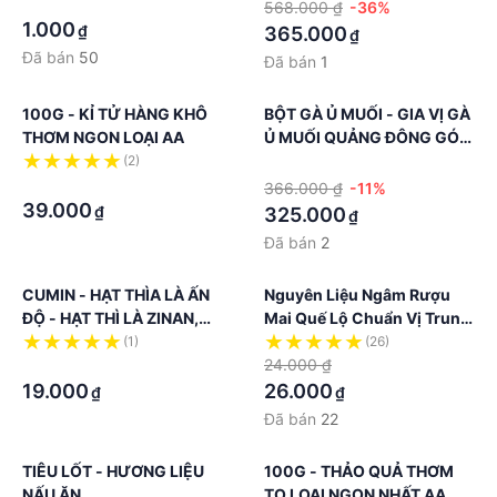
·
568.000 ₫
-36%
1.000
₫
365.000
₫
Đã bán
50
Đã bán
1
100G - KỈ TỬ HÀNG KHÔ
BỘT GÀ Ủ MUỐI - GIA VỊ GÀ
THƠM NGON LOẠI AA
Ủ MUỐI QUẢNG ĐÔNG GÓI
1KG
(2)
·
·
366.000 ₫
-11%
39.000
₫
325.000
₫
Đã bán
2
CUMIN - HẠT THÌA LÀ ẤN
Nguyên Liệu Ngâm Rượu
ĐỘ - HẠT THÌ LÀ ZINAN,
Mai Quế Lộ Chuẩn Vị Trung
TẠO MÙI THƠM CHO MÓN
Hoa Thơm Ngon
(1)
(26)
THỊT NƯỚNG, CÁ NƯỚNG
·
24.000 ₫
19.000
26.000
₫
₫
Đã bán
22
TIÊU LỐT - HƯƠNG LIỆU
100G - THẢO QUẢ THƠM
NẤU ĂN
TO LOẠI NGON NHẤT AA