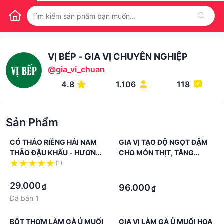
VỊ BẾP - GIA VỊ CHUYÊN NGHIỆP
@
gia_vi_chuan
4.8
1.106
118
Sản Phẩm
CỎ THẢO RIỀNG HẢI NAM
GIA VỊ TẠO ĐỘ NGỌT ĐẬM
THẢO ĐẬU KHẤU - HƯƠNG
CHO MÓN THỊT, TĂNG
LIỆU NẤU ĂN
HƯƠNG THỊT
(1)
·
·
·
29.000
₫
96.000
₫
Đã bán
1
BỘT THƠM LÀM GÀ Ủ MUỐI
GIA VỊ LÀM GÀ Ủ MUỐI HOA