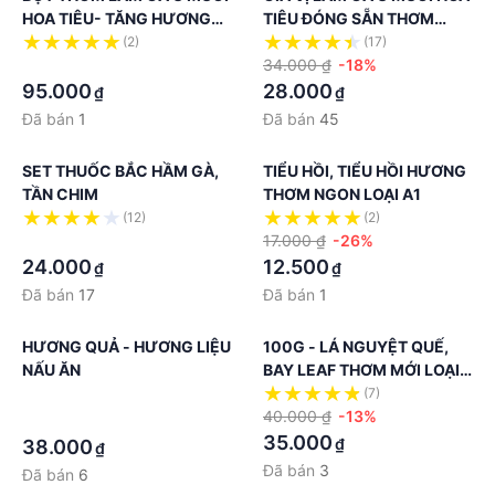
HOA TIÊU- TĂNG HƯƠNG
TIÊU ĐÓNG SẴN THƠM
THƠM CÁC MÓN GÀ
NGON, TIỆN LỢI
(2)
(17)
·
34.000 ₫
-18%
95.000
28.000
₫
₫
Đã bán
1
Đã bán
45
SET THUỐC BẮC HẦM GÀ,
TIỂU HỒI, TIỂU HỒI HƯƠNG
TẦN CHIM
THƠM NGON LOẠI A1
(12)
(2)
·
17.000 ₫
-26%
24.000
12.500
₫
₫
Đã bán
17
Đã bán
1
HƯƠNG QUẢ - HƯƠNG LIỆU
100G - LÁ NGUYỆT QUẾ,
NẤU ĂN
BAY LEAF THƠM MỚI LOẠI
AA
·
(7)
40.000 ₫
-13%
·
35.000
₫
38.000
₫
Đã bán
3
Đã bán
6