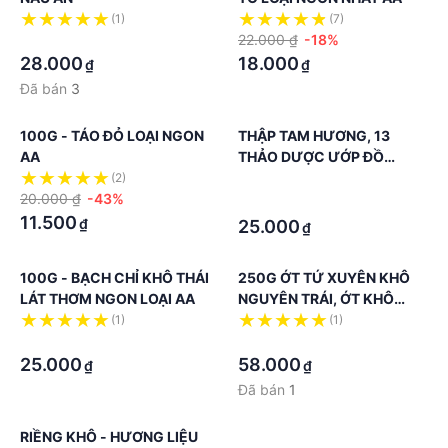
(1)
(7)
·
22.000 ₫
-18%
28.000
18.000
₫
₫
Đã bán
3
100G - TÁO ĐỎ LOẠI NGON
THẬP TAM HƯƠNG, 13
AA
THẢO DƯỢC ƯỚP ĐỒ
NƯỚNG VÀ NẤU ĂN
(2)
·
20.000 ₫
-43%
·
11.500
₫
25.000
₫
100G - BẠCH CHỈ KHÔ THÁI
250G ỚT TỨ XUYÊN KHÔ
LÁT THƠM NGON LOẠI AA
NGUYÊN TRÁI, ỚT KHÔ
NGUYÊN QUẢ
(1)
(1)
·
·
25.000
58.000
₫
₫
Đã bán
1
RIỀNG KHÔ - HƯƠNG LIỆU