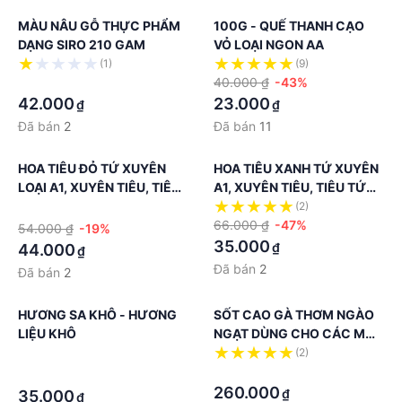
MÀU NÂU GỖ THỰC PHẨM
100G - QUẾ THANH CẠO
DẠNG SIRO 210 GAM
VỎ LOẠI NGON AA
(1)
(9)
·
40.000 ₫
-43%
42.000
23.000
₫
₫
Đã bán
2
Đã bán
11
HOA TIÊU ĐỎ TỨ XUYÊN
HOA TIÊU XANH TỨ XUYÊN
LOẠI A1, XUYÊN TIÊU, TIÊU
A1, XUYÊN TIÊU, TIÊU TỨ
TỨ XUYÊN
XUYÊN
·
(2)
66.000 ₫
-47%
54.000 ₫
-19%
35.000
₫
44.000
₫
Đã bán
2
Đã bán
2
HƯƠNG SA KHÔ - HƯƠNG
SỐT CAO GÀ THƠM NGÀO
LIỆU KHÔ
NGẠT DÙNG CHO CÁC MÓN
GÀ
·
(2)
·
·
260.000
₫
35.000
₫