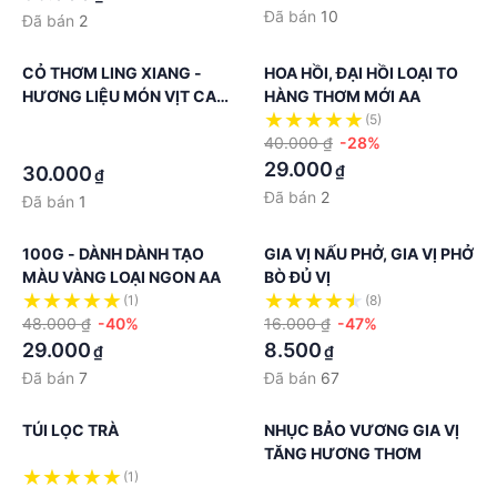
Đã bán
10
Đã bán
2
CỎ THƠM LING XIANG -
HOA HỒI, ĐẠI HỒI LOẠI TO
HƯƠNG LIỆU MÓN VỊT CAY
HÀNG THƠM MỚI AA
HỒ NA
·
(5)
40.000 ₫
-28%
·
29.000
₫
30.000
₫
Đã bán
2
Đã bán
1
100G - DÀNH DÀNH TẠO
GIA VỊ NẤU PHỞ, GIA VỊ PHỞ
MÀU VÀNG LOẠI NGON AA
BÒ ĐỦ VỊ
(1)
(8)
48.000 ₫
-40%
16.000 ₫
-47%
29.000
8.500
₫
₫
Đã bán
7
Đã bán
67
TÚI LỌC TRÀ
NHỤC BẢO VƯƠNG GIA VỊ
TĂNG HƯƠNG THƠM
(1)
·