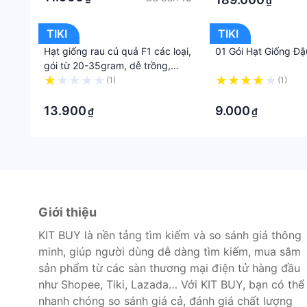
₫
TIKI
TIKI
Hạt giống rau củ quả F1 các loại,
01 Gói Hạt Giống Đ
gói từ 20-35gram, dễ trồng,
kháng bệnh tốt. trồng ban công,
(1)
(1)
sân thượng, trong chậu
·
·
13.900
9.000
₫
₫
Giới thiệu
KIT BUY là nền tảng tìm kiếm và so sánh giá thông
minh, giúp người dùng dễ dàng tìm kiếm, mua sắm
sản phẩm từ các sàn thương mại điện tử hàng đầu
như Shopee, Tiki, Lazada… Với KIT BUY, bạn có thể
nhanh chóng so sánh giá cả, đánh giá chất lượng