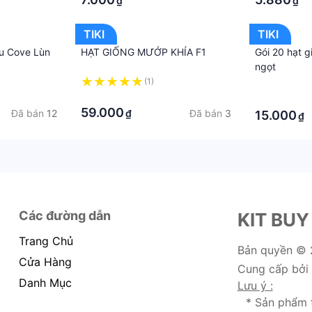
₫
₫
TIKI
TIKI
ậu Cove Lùn
HẠT GIỐNG MƯỚP KHÍA F1
Gói 20 hạt g
ngọt
(1)
·
·
·
59.000
Đã bán
12
Đã bán
3
₫
15.000
₫
Các đường dẫn
KIT BUY
Trang Chủ
Bản quyền ©
Cửa Hàng
Cung cấp bởi
Danh Mục
Lưu ý :
* Sản phẩm 