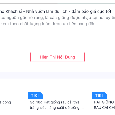
ho Khách sỉ - Nhà vườn làm du lịch - đảm bảo giá cực tốt.
có nguồn gốc rõ ràng, là các giống được nhập tại nơi uy tí
kèm theo chất lượng luôn được ưu tiên hàng đầu
ho vào chậu hoặc khay uơm.
mỏng có thể ngâm bằng nước ấm khoảng 5-8 tiếng. Đối với 
TIKI
TIKI
ho vỏ hạt nở ra rồi hãy tiến hành gieo.
ìa cọng
Gói 10g Hạt giống rau cải thìa
️HẠT GIỐNG 
(tùy loại hạt, có loại cần ủ vài tiếng, 1 hoặc nhiều ngày), 
trắng siêu năng suất dễ trồng,
RAU CẢI CH
 loại huơng thảo, oải huơng, hoa hồng, mâm xôi, việt quất,
rau giòn ngọt
·
·