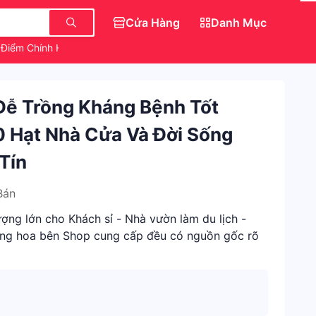
Cửa Hàng
Danh Mục
 Điểm Chính Hãng
Dép Đẹp Nữ Sang Chảnh
Áo Kiểu Babydoll
 Dễ Trồng Kháng Bệnh Tốt
 Hạt Nhà Cửa Và Đời Sống
Tín
Bán
ượng lớn cho Khách sỉ - Nhà vườn làm du lịch -
iống hoa bên Shop cung cấp đều có nguồn gốc rõ