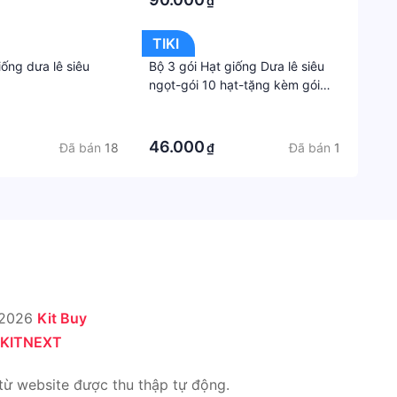
₫
TIKI
iống dưa lê siêu
Bộ 3 gói Hạt giống Dưa lê siêu
ngọt-gói 10 hạt-tặng kèm gói
phân bón lót
·
·
46.000
Đã bán
18
Đã bán
1
₫
 2026
Kit Buy
KITNEXT
từ website được thu thập tự động.