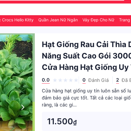
 Crocs Hello Kitty
Quần Jean Nữ Ngắn
Váy Đẹp Cho Nữ
Trang
Hạt Giống Rau Cải Thìa
Năng Suất Cao Gói 3000
Cửa Hàng Hạt Giống Uy 
0.0
0
2
Đánh Giá
Đã 
Cửa hàng hạt giống uy tín luôn sẵn số l
đảm bảo giá cực tốt. Tất cả các loại g
ràng, là các gi...
11.500
₫