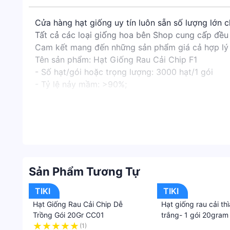
Cửa hàng hạt giống uy tín luôn sẵn số lượng lớn c
Tất cả các loại giống hoa bên Shop cung cấp đều 
Cam kết mang đến những sản phẩm giá cả hợp lý 
Tên sản phẩm: Hạt Giống Rau Cải Chip F1
- Số hạt/gói hoặc trọng lượng: 3000 hạt/1 gói
- Tỷ lệ nảy mầm: >90%;
- Mùa Vụ:quanh năm;
- Nhiệt độ gieo: 15 - 30 độ;
- Thời gian thu hoạch: 35-40 ngày.
-Hướng dẫn trồng:
Chuẩn bị dụng cụ và gieo hạt:
» Bước 1: Đất trồng sau khi trộn đều, chúng ta c
Sản Phẩm Tương Tự
» Bước 2: Tưới đẫm đất trồng.
» Bước 3: Ngâm hạt: đối với các loại hạt có vỏ 
TIKI
TIKI
(nguyên tắc pha nước 7 lạnh 3 nóng) ngâm 1 đêm c
Hạt Giống Rau Cải Chip Dễ
Hạt giống rau cải th
» Bước 4: Ủ hạt: sau khi ngâm hạt, tiến hành ủ hạt 
Trồng Gói 20Gr CC01
trắng- 1 gói 20gram
️ Chú ý: Đối với các loại hạt khó nảy mầm như các
(1)
·