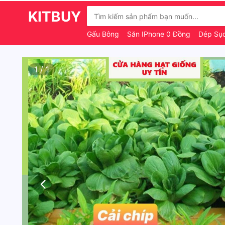
KITBUY
Gấu Bông
Săn IPhone 0 Đồng
Dép Sục
1
/
1