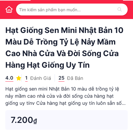
1
/
1
Hạt Giống Sen Mini Nhật Bản 10
Màu Dễ Trồng Tỷ Lệ Nảy Mầm
Cao Nhà Cửa Và Đời Sống Cửa
Hàng Hạt Giống Uy Tín
4.0
1
25
Đánh Giá
Đã Bán
Hạt giống sen mini Nhật Bản 10 màu dễ trồng tỷ lệ
nảy mầm cao nhà cửa và đời sống cửa hàng hạt
giống uy tínv Cửa hàng hạt giống uy tín luôn sẵn số
lượng lớn cho Khách sỉ - Nhà vườn làm d...
7.200
₫