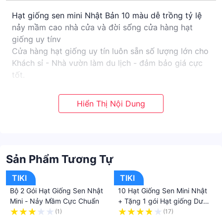
Hạt giống sen mini Nhật Bản 10 màu dễ trồng tỷ lệ
nảy mầm cao nhà cửa và đời sống cửa hàng hạt
giống uy tínv
Cửa hàng hạt giống uy tín luôn sẵn số lượng lớn cho
Khách sỉ - Nhà vườn làm du lịch - đảm bảo giá cực
tốt.
Tất cả các loại giống hoa bên Shop cung cấp đều
có nguồn gốc rõ ràng, là các giống được nhập tại
nơi uy tín.
Cam kết mang đến những sản phẩm giá cả hợp lý
kèm theo chất lượng luôn được ưu tiên hàng đầu
Tên sản phẩm: Hạt Giống Sen Nhật F1 mix nhiều
Sản Phẩm Tương Tự
màu
- Số hạt/gói: 10 Hạt mix đủ 10 màu khác nhau
TIKI
TIKI
- Tỷ lệ nẩy mầm: >90%
Bộ 2 Gói Hạt Giống Sen Nhật
10 Hạt Giống Sen Mini Nhật
- Nhiệt độ gieo: 15 - 30 độ
Mini - Nảy Mầm Cực Chuẩn
+ Tặng 1 gói Hạt giống Dưa
- Nhiệt độ ST: 15 - 35 độ
chuột Baby F1
(1)
(17)
- Thời gian thu hoạch: 45-50 ngày
·
·