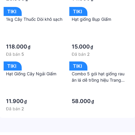
TIKI
TIKI
1kg Cây Thuốc Dòi khô sạch
Hạt giống Bụp Giấm
·
·
·
·
118.000
15.000
₫
₫
Đã bán
5
Đã bán
2
TIKI
TIKI
Hạt Giống Cây Ngải Giấm
Combo 5 gói hạt giống rau
ăn lá dễ trồng hiệu Trang
Nông
·
·
·
·
11.900
58.000
₫
₫
Đã bán
2