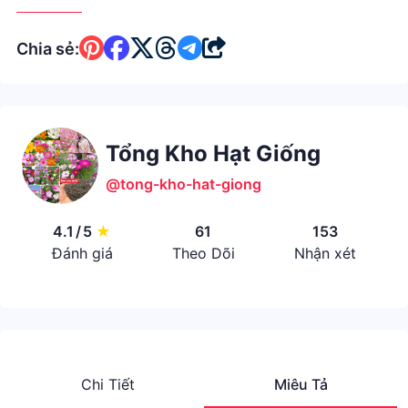
Chia sẻ:
Tổng Kho Hạt Giống
@tong-kho-hat-giong
4.1
/
5
★
61
153
Đánh giá
Theo Dõi
Nhận xét
Chi Tiết
Miêu Tả