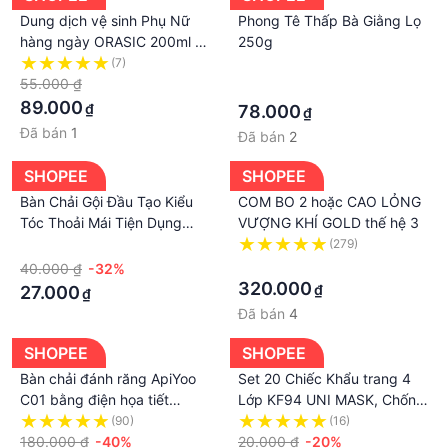
Dung dịch vệ sinh Phụ Nữ
Phong Tê Thấp Bà Giằng Lọ
hàng ngày ORASIC 200ml -
250g
Tinh chất lá Trầu Không làm
(7)
·
sạch vùng kín hương thơm
55.000 ₫
·
nhẹ nhàng tươi mát
89.000
₫
78.000
₫
Đã bán
1
Đã bán
2
SHOPEE
SHOPEE
Bàn Chải Gội Đầu Tạo Kiểu
COM BO 2 hoặc CAO LỎNG
Tóc Thoải Mái Tiện Dụng
VƯỢNG KHÍ GOLD thế hệ 3
Cho Nam Và Nữ
·
(279)
·
40.000 ₫
-32%
320.000
₫
27.000
₫
Đã bán
4
SHOPEE
SHOPEE
Bàn chải đánh răng ApiYoo
Set 20 Chiếc Khẩu trang 4
C01 bằng điện họa tiết
Lớp KF94 UNI MASK, Chống
khủng long kiểu chữ U có
Bụi Mịn Và Kháng Khuẩn
(90)
(16)
chức năng giọng nói sạc lại
180.000 ₫
-40%
Hàng Cao Cấp Hàn Quốc.
20.000 ₫
-20%