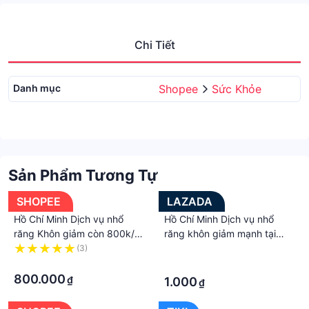
Chi Tiết
Danh mục
Shopee
Sức Khỏe
Sản Phẩm Tương Tự
SHOPEE
LAZADA
Hồ Chí Minh Dịch vụ nhổ
Hồ Chí Minh Dịch vụ nhổ
răng Khôn giảm còn 800k/
răng khôn giảm mạnh tại
răng tại Nha Khoa Phước An
Nha Khoa Phước An.
(3)
·
·
·
800.000
₫
1.000
₫