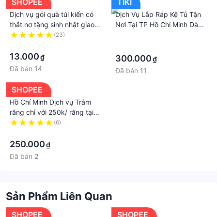
SHOPEE
TIKI
Dịch vụ gói quà túi kiến có
Dịch Vụ Lắp Ráp Kệ Tủ Tận
thắt nơ tặng sinh nhật giao
Nơi Tại TP Hồ Chí Minh Dành
nowship nội thành tp hồ chí
Cho Khách Hàng Của
(23)
·
minh
·
KEGODA
·
13.000
₫
300.000
₫
Đã bán
14
Đã bán
11
SHOPEE
Hồ Chí Minh Dịch vụ Trám
răng chỉ với 250k/ răng tại
Nha Khoa Phước An .
(6)
·
250.000
₫
Đã bán
2
Sản Phẩm Liên Quan
SHOPEE
SHOPEE