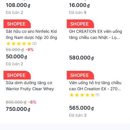
được cho trẻ em
108.000
16.000
₫
₫
Đã bán
2
Đã bán
9
SHOPEE
SHOPEE
Sắt hữu cơ siro Ninfelic Kid
GH CREATION EX viên uống
ống Nam dược hộp 20 ống
tăng chiều cao Nhật - Lọ
270 Viên Viên uống tăng
(2)
·
55.000 ₫
-9%
chiều cao Nhật GH Creation
·
270 viên
50.000
₫
580.000
₫
Đã bán
2
SHOPEE
SHOPEE
Sữa dinh dưỡng tăng cơ
Viên uống hỗ trợ tăng chiều
Warrior Fruity Clear Whey
cao GH Creation EX - 270
viên
·
(1)
·
800.000 ₫
-6%
565.000
₫
750.000
₫
Đã bán
3