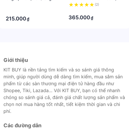
Gánh - Trúc Lâm Handmade
Kèm Đế Gỗ - đường kính
·
(2)
8cm
·
·
365.000
₫
215.000
₫
Giới thiệu
KIT BUY là nền tảng tìm kiếm và so sánh giá thông
minh, giúp người dùng dễ dàng tìm kiếm, mua sắm sản
phẩm từ các sàn thương mại điện tử hàng đầu như
Shopee, Tiki, Lazada… Với KIT BUY, bạn có thể nhanh
chóng so sánh giá cả, đánh giá chất lượng sản phẩm và
chọn nơi mua hàng tốt nhất, tiết kiệm thời gian và chi
phí.
Các đường dẫn