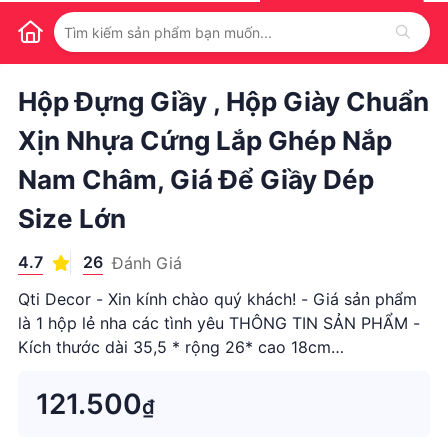
1
/
1
Hộp Đựng Giầy , Hộp Giày Chuẩn
Xịn Nhựa Cứng Lắp Ghép Nắp
Nam Châm, Giá Để Giầy Dép
Size Lớn
4.7
26
Đánh Giá
Qti Decor - Xin kính chào quý khách! - Giá sản phẩm
là 1 hộp lẻ nha các tình yêu THÔNG TIN SẢN PHẨM -
Kích thước dài 35,5 * rộng 26* cao 18cm
#HÀNG_CHÍNH_HÃNG bên shop mình để được đảm
bảo về Chất lượng và Kiểu dáng ạ Cảm ơn khách
121.500
₫
hàng đã luôn #TIN_TƯỞNG và #ỦNG_HỘ