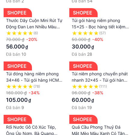
Đã bán
2
Đã bán
54
SHOPEE
SHOPEE
Thước Dây Cuộn Mini Rút Tự
Túi gói hàng niêm phong
Động Đan Len Nhiều Màu
15x25 - Bọc hàng tiết kiệm -
Sắc Hình Các con Vật Trúc
Baobi24
(6)
(57)
Lâm Handmade
70.000 ₫
-20%
50.000 ₫
-40%
56.000
30.000
₫
₫
Đã bán
10
Đã bán
28
SHOPEE
SHOPEE
Túi đóng hàng niêm phong
Túi niêm phong chuyển phát
34x46 - Túi gói hàng HCM -
nhanh 32x45 - Túi gói hàng
Baobi24
Sài Gòn - Baobi24
(78)
(111)
160.000 ₫
-34%
96.000 ₫
-38%
105.000
60.000
₫
₫
Đã bán
9
Đã bán
19
SHOPEE
SHOPEE
Rối Nước Gỗ Cô Xúc Tép,
Quả Cầu Phong Thuỷ Đá
Ông Úp Nơm, Bà Quang
Mắt Mèo Màu Xanh Có Tặng