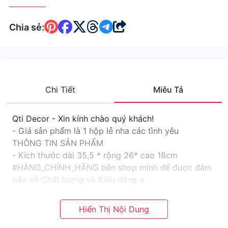
Chia sẻ:
Chi Tiết
Miêu Tả
Qti Decor - Xin kính chào quý khách!
- Giá sản phẩm là 1 hộp lẻ nha các tình yêu
THÔNG TIN SẢN PHẨM
- Kích thước dài 35,5 * rộng 26* cao 18cm
#HÀNG_CHÍNH_HÃNG bên shop mình để được đảm
bảo về Chất lượng và Kiểu dáng ạ
Cảm ơn khách hàng đã luôn #TIN_TƯỞNG và
#ỦNG_HỘ_SHOP trong suốt thời gian qua. ❤️❤️
✔️ Hộp giúp bảo quản những đôi giày khỏi bụi bẩn.