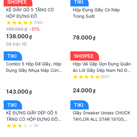
SHOPEE
TIKI
#hopdunggiaybangmicatrongsuot #combo2hop
KỆ GIẦY GỖ 5 TẦNG CÓ
#hopdunggiaydep #muahopdunggiay
Hộp Đựng Giầy Có Nắp
HỘP ĐỰNG ĐỒ
Trong Suốt
#hopdunggiaymuaodautot #hopdunggiaycaocap
(150)
·
#boxtrongsuot
199.000 ₫
-31%
·
138.000
₫
78.000
₫
Đã bán
10
TIKI
SHOPEE
Combo 5 Hộp Để Giầy, Hộp
Hộp Vải Gấp Gọn Đựng Quần
Đựng Giầy Nhựa Nắp Cứng
áo Lót Giầy Dép Nam Nữ Đồ
Size Lớn Tiện Dụng
Chơi Trẻ Em Sắp Xếp Tủ
·
(227)
Quần Áo Có Nắp Đậy 3 Quai
·
·
Xách Hàng Sịn
24.000
₫
143.000
₫
TIKI
TIKI
KỆ ĐỰNG GIẦY DÉP GỖ 5
Giầy Sneaker Unisex CHUCK
TẦNG CÓ HỘP ĐỰNG ĐỒ
TAYLOR ALL STAR 1970S
TIỆN DỤNG
162065 Fullbox
(1)
·
·
·