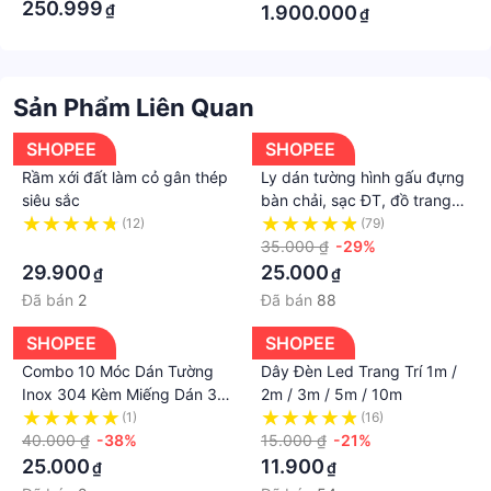
250.999
₫
1.900.000
₫
Sản Phẩm Liên Quan
SHOPEE
SHOPEE
Rầm xới đất làm cỏ gân thép
Ly dán tường hình gấu đựng
siêu sắc
bàn chải, sạc ĐT, đồ trang
điểm, vật dụng văn phòng
(12)
(79)
·
35.000 ₫
-29%
29.900
25.000
₫
₫
Đã bán
2
Đã bán
88
SHOPEE
SHOPEE
Combo 10 Móc Dán Tường
Dây Đèn Led Trang Trí 1m /
Inox 304 Kèm Miếng Dán 3M
2m / 3m / 5m / 10m
Treo Đồ Chắc Chắn Tiết
(1)
(16)
Kiệm Không Gian
40.000 ₫
-38%
15.000 ₫
-21%
25.000
11.900
₫
₫