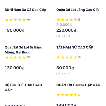
Bộ Nỉ Nam Da Cá Cao Cấp
Quần 3d Lót Lông Cao Cấp
(6)
(8)
·
210.000 ₫
190.000
220.000
₫
₫
Đã bán
1
Quất Tất 3d Lót Nỉ Nâng
TẤT NAM NỮ CAO CẤP
Mông, Gel Bụng
(9)
(1)
·
·
130.000
80.000
₫
₫
Đã bán
2
BỘ GIÓ THỂ THAO CAO
QUẦN TREGGING CẠP CAO
CẤP
·
(2)
·
·
189.000
₫