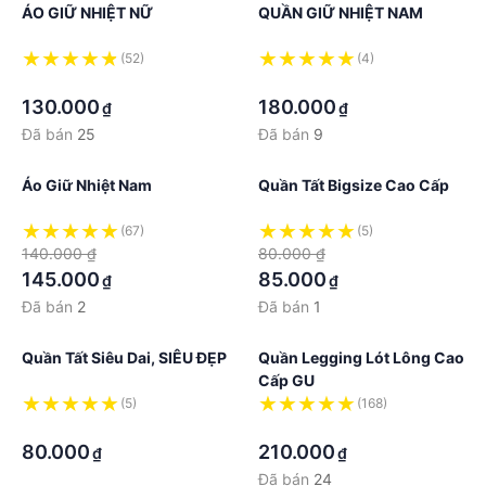
ÁO GIỮ NHIỆT NỮ
QUẦN GIỮ NHIỆT NAM
(52)
(4)
·
·
130.000
180.000
₫
₫
Đã bán
25
Đã bán
9
Áo Giữ Nhiệt Nam
Quần Tất Bigsize Cao Cấp
(67)
(5)
140.000 ₫
80.000 ₫
145.000
85.000
₫
₫
Đã bán
2
Đã bán
1
Quần Tất Siêu Dai, SIÊU ĐẸP
Quần Legging Lót Lông Cao
Cấp GU
(5)
(168)
·
·
80.000
210.000
₫
₫
Đã bán
24