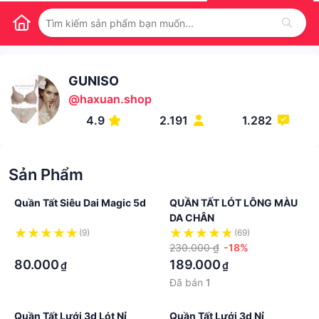
GUNISO
@
haxuan.shop
4.9
2.191
1.282
Sản Phẩm
Quần Tất Siêu Dai Magic 5d
QUẦN TẤT LÓT LÔNG MÀU
DA CHÂN
(9)
(69)
·
230.000 ₫
-18%
80.000
189.000
₫
₫
Đã bán
1
Quần Tất Lưới 3d Lót Nỉ
Quần Tất Lưới 3d Nỉ