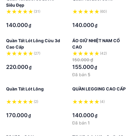
Siêu Đẹp
(31)
(60)
·
·
140.000
140.000
₫
₫
Quần Tất Lót Lông Cừu 3d
ÁO GIỮ NHIỆT NAM CỔ
Cao Cấp
CAO
(27)
(42)
·
150.000 ₫
220.000
155.000
₫
₫
Đã bán
5
Quần Tất Lót Lông
QUẦN LEGGING CAO CẤP
(2)
(4)
·
·
170.000
140.000
₫
₫
Đã bán
1