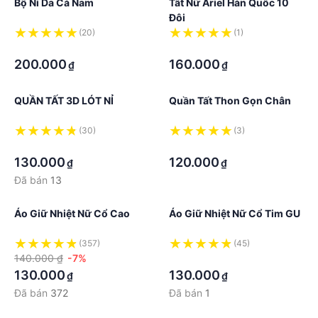
Bộ Nỉ Da Cá Nam
Tất Nữ Ariel Hàn Quốc 10
Đôi
(20)
(1)
·
·
200.000
160.000
₫
₫
QUẦN TẤT 3D LÓT NỈ
Quần Tất Thon Gọn Chân
(30)
(3)
·
·
130.000
120.000
₫
₫
Đã bán
13
Áo Giữ Nhiệt Nữ Cổ Cao
Áo Giữ Nhiệt Nữ Cổ Tim GU
(357)
(45)
140.000 ₫
-7%
·
130.000
130.000
₫
₫
Đã bán
372
Đã bán
1