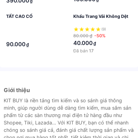
390.000
₫
TẤT CAO CỔ
Khẩu Trang Vải Không Dệt
·
(9)
80.000 ₫
-50%
·
40.000
₫
90.000
₫
Đã bán
17
Giới thiệu
KIT BUY là nền tảng tìm kiếm và so sánh giá thông
minh, giúp người dùng dễ dàng tìm kiếm, mua sắm sản
phẩm từ các sàn thương mại điện tử hàng đầu như
Shopee, Tiki, Lazada… Với KIT BUY, bạn có thể nhanh
chóng so sánh giá cả, đánh giá chất lượng sản phẩm và
chọn nơi mua hàng tốt nhất, tiết kiệm thời gian và chi