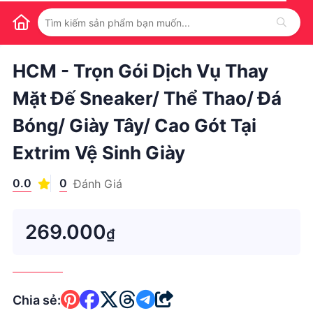
1
/
1
HCM - Trọn Gói Dịch Vụ Thay
Mặt Đế Sneaker/ Thể Thao/ Đá
Bóng/ Giày Tây/ Cao Gót Tại
Extrim Vệ Sinh Giày
0.0
0
Đánh Giá
269.000
₫
Chia sẻ: