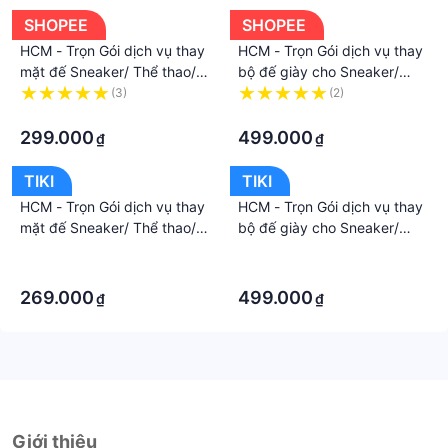
SHOPEE
SHOPEE
HCM - Trọn Gói dịch vụ thay
HCM - Trọn Gói dịch vụ thay
mặt đế Sneaker/ Thể thao/
bộ đế giày cho Sneaker/
Đá bóng/ giày Tây/ Cao gót
Giày tây/ Boot tại EXTRIM Vệ
(3)
(2)
tại EXTRIM Vệ Sinh Giày
·
Sinh Giày
·
299.000
499.000
₫
₫
TIKI
TIKI
HCM - Trọn Gói dịch vụ thay
HCM - Trọn Gói dịch vụ thay
mặt đế Sneaker/ Thể thao/
bộ đế giày cho Sneaker/
Đá bóng/ giày Tây/ Cao gót
Giày tây/ Boot tại Extrim Vệ
·
·
tại Extrim Vệ Sinh Giày
Sinh Giày
·
·
269.000
499.000
₫
₫
Giới thiệu