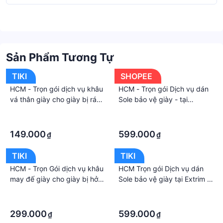
Sản Phẩm Tương Tự
TIKI
SHOPEE
HCM - Trọn gói dịch vụ khâu
HCM - Trọn gói Dịch vụ dán
vá thân giày cho giày bị rách
Sole bảo vệ giày - tại
tại Extrim Vệ Sinh Giày
EXTRIM Vệ sinh giày tốt nhất
·
·
·
·
149.000
599.000
₫
₫
TIKI
TIKI
HCM - Trọn Gói dịch vụ khâu
HCM Trọn gói Dịch vụ dán
may đế giày cho giày bị hở
Sole bảo vệ giày tại Extrim -
đế tại Extrim Vệ Sinh Giày
Vệ sinh giày tốt nhất
·
·
·
·
299.000
599.000
₫
₫