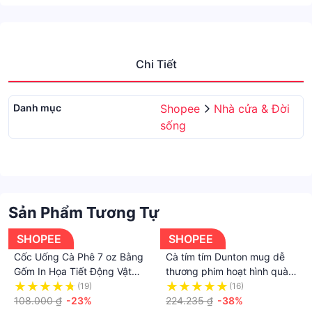
Chi Tiết
Danh mục
Shopee
Nhà cửa & Đời
sống
Sản Phẩm Tương Tự
SHOPEE
SHOPEE
Cốc Uống Cà Phê 7 oz Bằng
Cà tím tím Dunton mug dễ
Gốm In Họa Tiết Động Vật
thương phim hoạt hình quà
Hoạt Hình 3D Dành Cho Nam
tặng đóng hộp cô gái uống
(19)
(16)
Và Nữ
108.000 ₫
-23%
cốc ba biểu hiện 450ml
224.235 ₫
-38%