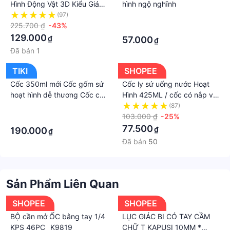
Hình Động Vật 3D Kiểu Giáng
hình ngộ nghĩnh
Sinh Sáng Tạo
(97)
·
225.700 ₫
-43%
·
129.000
₫
57.000
₫
Đã bán
1
TIKI
SHOPEE
Cốc 350ml mới Cốc gốm sứ
Cốc ly sứ uống nước Hoạt
hoạt hình dễ thương Cốc có
Hình 425ML / cốc có nắp và
nắp và thìa Cà phê Trà sữa
thìa dễ thương/ cốc sứ style
·
(87)
Cốc ăn sáng Ly đồ uống Quà
Hàn Quốc /cốc nước cốc cà
103.000 ₫
-25%
·
tặng
phê ăn sáng
77.500
₫
190.000
₫
Đã bán
50
Sản Phẩm Liên Quan
SHOPEE
SHOPEE
BỘ cần mở ỐC bằng tay 1/4
LỤC GIÁC BI CÓ TAY CẦM
KPS 46PC _K9819
CHỮ T KAPUSI 10MM *