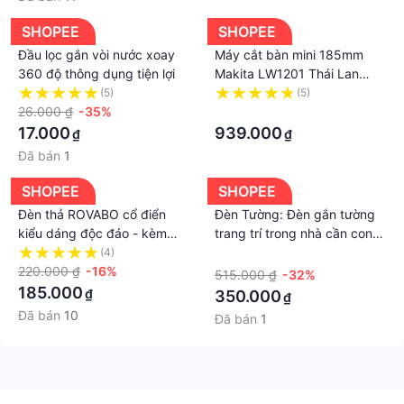
SHOPEE
SHOPEE
Đầu lọc gắn vòi nước xoay
Máy cắt bàn mini 185mm
360 độ thông dụng tiện lợi
Makita LW1201 Thái Lan
hàng loại 1, mẫu tiêu chuẩn,
(5)
(5)
26.000 ₫
-35%
chuyên dùng để cắt kim loại
·
17.000
939.000
₫
₫
Đã bán
1
SHOPEE
SHOPEE
Đèn thả ROVABO cổ điển
Đèn Tường: Đèn gắn tường
kiểu dáng độc đáo - kèm
trang trí trong nhà cần cong
bóng Led chuyên dụng
Kiểu dáng vintage D290 -
(4)
·
220.000 ₫
-16%
Đèn Khả Hân
515.000 ₫
-32%
185.000
₫
350.000
₫
Đã bán
10
Đã bán
1