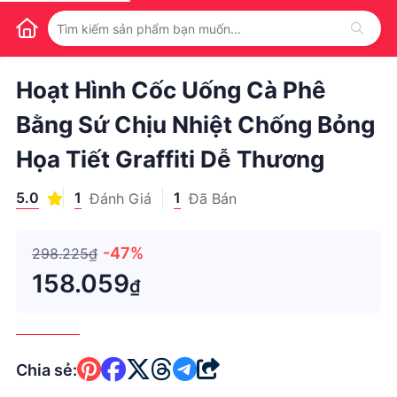
1
/
1
Hoạt Hình Cốc Uống Cà Phê
Bằng Sứ Chịu Nhiệt Chống Bỏng
Họa Tiết Graffiti Dễ Thương
5.0
1
1
Đánh Giá
Đã Bán
-47%
298.225₫
158.059
₫
Chia sẻ: