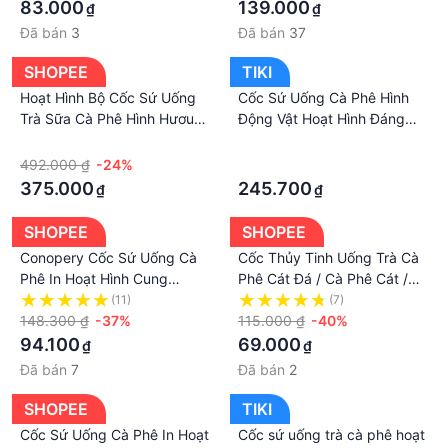
83.000
139.000
₫
₫
Đã bán
3
Đã bán
37
SHOPEE
TIKI
Hoạt Hình Bộ Cốc Sứ Uống
Cốc Sứ Uống Cà Phê Hình
Trà Sữa Cà Phê Hình Hươu
Động Vật Hoạt Hình Đáng
Cao Cổ Kèm 2 Cốc Uống Trà
Yêu Cho Trẻ Em
·
·
Để Bàn Văn Phòng / Nhà Ở
492.000 ₫
-24%
·
375.000
245.700
₫
₫
SHOPEE
SHOPEE
Conopery Cốc Sứ Uống Cà
Cốc Thủy Tinh Uống Trà Cà
Phê In Hoạt Hình Cung
Phê Cát Đá / Cà Phê Cát /
Hoàng Đạo Kèm Muỗ
Đá Có Ống Hút Và Nắp Đậy
(11)
(7)
148.300 ₫
-37%
Họa Tiết Hoạt Hình Tiên Tiến
115.000 ₫
-40%
/ Cà Phê Và Ống Hút
94.100
69.000
₫
₫
Đã bán
7
Đã bán
2
SHOPEE
TIKI
Cốc Sứ Uống Cà Phê In Hoạt
Cốc sứ uống trà cà phê hoạt