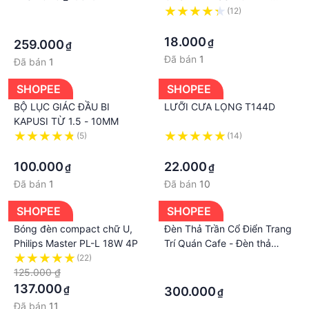
200MM
·
(12)
·
·
18.000
₫
259.000
₫
Đã bán
1
Đã bán
1
SHOPEE
SHOPEE
BỘ LỤC GIÁC ĐẦU BI
LƯỠI CƯA LỌNG T144D
KAPUSI TỪ 1.5 - 10MM
(5)
(14)
·
·
100.000
22.000
₫
₫
Đã bán
1
Đã bán
10
SHOPEE
SHOPEE
Bóng đèn compact chữ U,
Đèn Thả Trần Cổ Điển Trang
Philips Master PL-L 18W 4P
Trí Quán Cafe - Đèn thả
THCN 90
(22)
·
125.000 ₫
·
137.000
₫
300.000
₫
Đã bán
11