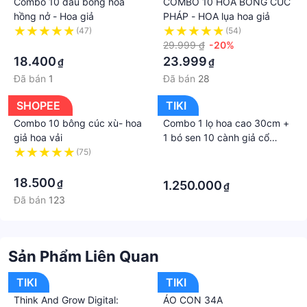
Combo 10 đầu bông hoa
COMBO 10 HOA BÔNG CÚC
thức và địa chỉ giao hàng mà có thể phát sinh thêm
hồng nở - Hoa giả
PHÁP - HOA lụa hoa giả
chi phí khác như phí vận chuyển, phụ phí hàng cồng
(47)
(54)
·
29.999 ₫
-20%
kềnh, thuế nhập khẩu (đối với đơn hàng giao từ
18.400
23.999
₫
₫
nước ngoài có giá trị trên 1 triệu đồng).....
Đã bán
1
Đã bán
28
SHOPEE
TIKI
Combo 10 bông cúc xù- hoa
Combo 1 lọ hoa cao 30cm +
giả hoa vải
1 bó sen 10 cành giả cổ
bằng đồng
(75)
·
·
·
18.500
₫
1.250.000
₫
Đã bán
123
Sản Phẩm Liên Quan
TIKI
TIKI
Think And Grow Digital:
ÁO CON 34A