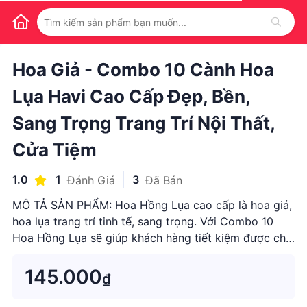
1
/
1
Hoa Giả - Combo 10 Cành Hoa
Lụa Havi Cao Cấp Đẹp, Bền,
Sang Trọng Trang Trí Nội Thất,
Cửa Tiệm
1.0
1
3
Đánh Giá
Đã Bán
MÔ TẢ SẢN PHẨM: Hoa Hồng Lụa cao cấp là hoa giả,
hoa lụa trang trí tinh tế, sang trọng. Với Combo 10
Hoa Hồng Lụa sẽ giúp khách hàng tiết kiệm được chi
phí hơn. CHẤT LIỆU - Hoa...
145.000
₫