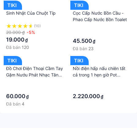
TIKI
TIKI
Sinh Nhật Của Chuột Típ
Cọc Cấp Nước Bồn Cầu -
Phao Cấp Nước Bồn Toalet
(10)
·
20.000 ₫
-5%
·
19.000
₫
45.500
₫
Đã bán
120
Đã bán
23
TIKI
TIKI
Đồ Chơi Điện Thoại Cầm Tay
Nồi điện hấp nấu chiên tất
Gặm Nướu Phát Nhạc Tăng
cả trong 1 hẹn giờ Pot
Khả Năng Cảm Thụ Âm
Electric 4.5L 2100W
·
·
Nhạc Cho Bé
·
·
60.000
2.220.000
₫
₫
Đã bán
4