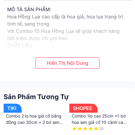
MÔ TẢ SẢN PHẨM:
Hoa Hồng Lụa cao cấp là hoa giả, hoa lụa trang trí
tinh tế, sang trọng.
Với Combo 10 Hoa Hồng Lụa sẽ giúp khách hàng
tiết kiệm được chi phí hơn.
CHẤT LIỆU
- Hoa giả được làm bằng vải lụa Quảng Châu cao
cấp
Kích thước:
- Riêng chiều dài bông hoa là 5cm và có đường kính
10cm.
- Thân được làm bằng chất liệu lõi thép bọc nhựa
Sản Phẩm Tương Tự
nên cành hoa mềm quý khách hàng có thể thoải mái
uốn, cắt cho phù hợp với mục đích trang trí của
TIKI
SHOPEE
mình.
Combo 2 lọ hoa giả cổ bằng
Combo 1lọ cao 25cm +1 bó
Ứng dụng
đồng cao 30cm + 2 bó sen
hoa sen giả cổ 10 cành cao
- Trang trí nhà cửa, quán cà phê, decor nội thất, cắm
đồng vàng pha đỏ 10 cành
70cm
·
(2)
hoa để bàn,
cỡ to
·