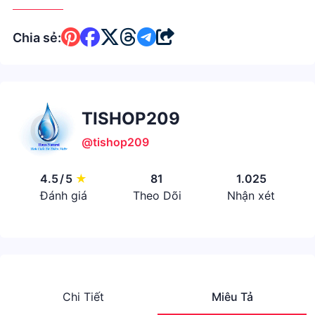
Chia sẻ:
TISHOP209
@tishop209
4.5
/
5
★
81
1.025
Đánh giá
Theo Dõi
Nhận xét
Chi Tiết
Miêu Tả