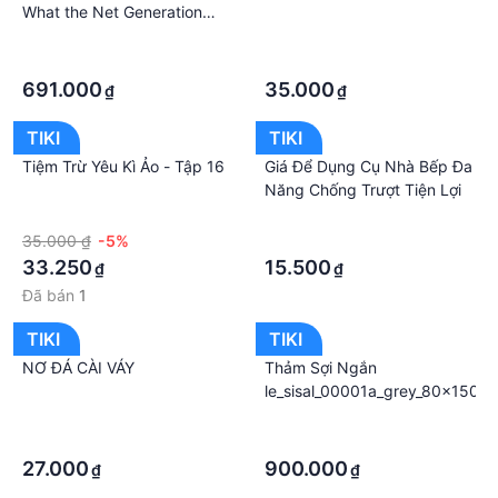
What the Net Generation
Needs to Know to Survive
·
·
and Thrive in Any
·
·
Organization
691.000
35.000
₫
₫
TIKI
TIKI
Tiệm Trừ Yêu Kì Ảo - Tập 16
Giá Để Dụng Cụ Nhà Bếp Đa
Năng Chống Trượt Tiện Lợi
·
·
35.000 ₫
-5%
·
33.250
15.500
₫
₫
Đã bán
1
TIKI
TIKI
NƠ ĐÁ CÀI VÁY
Thảm Sợi Ngắn
le_sisal_00001a_grey_80x150
·
·
·
·
27.000
900.000
₫
₫