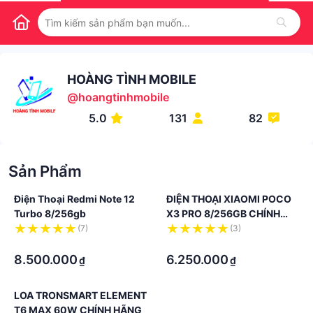
HOÀNG TÌNH MOBILE
@
hoangtinhmobile
5.0
131
82
Sản Phẩm
Điện Thoại Redmi Note 12
ĐIỆN THOẠI XIAOMI POCO
Turbo 8/256gb
X3 PRO 8/256GB CHÍNH
HÃNG
(7)
(3)
·
·
8.500.000
6.250.000
₫
₫
LOA TRONSMART ELEMENT
T6 MAX 60W CHÍNH HÃNG