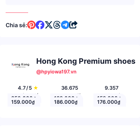
Chia sẻ:
Hong Kong Premium shoes
@hpyiowa197.vn
4.7
/
5
★
36.675
9.357
Đánh giá
Theo Dõi
Nhận xét
250.000
199.000
159.000
₫
₫
₫
159.000
186.000
176.000
₫
₫
₫