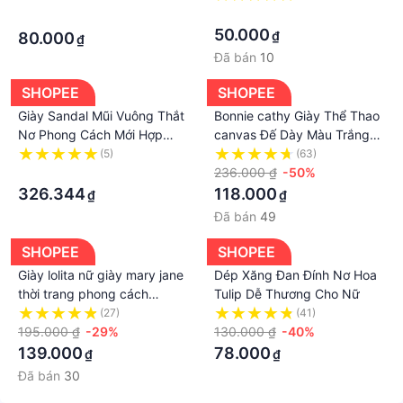
·
·
50.000
₫
80.000
₫
Đã bán
10
SHOPEE
SHOPEE
Giày Sandal Mũi Vuông Thắt
Bonnie cathy Giày Thể Thao
Nơ Phong Cách Mới Hợp
canvas Đế Dày Màu Trắng
Thời Trang
Sữa Xoài Phiên Bản Hàn
(5)
(63)
·
Quốc Ngọt Ngào Và Ngọt
236.000 ₫
-50%
Ngào
326.344
118.000
₫
₫
Đã bán
49
SHOPEE
SHOPEE
Giày lolita nữ giày mary jane
Dép Xăng Đan Đính Nơ Hoa
thời trang phong cách
Tulip Dễ Thương Cho Nữ
ulzzang đi học giày tây đế
(27)
(41)
đốc oxford đế mềm êm
195.000 ₫
-29%
130.000 ₫
-40%
nhẹ.Ms:LLT005
139.000
78.000
₫
₫
Đã bán
30