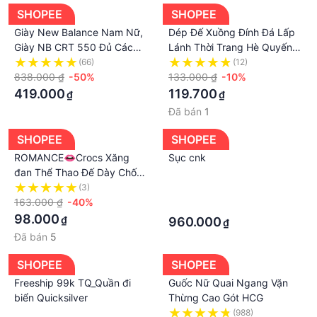
SHOPEE
SHOPEE
Giày New Balance Nam Nữ,
Dép Đế Xuồng Đính Đá Lấp
Giày NB CRT 550 Đủ Các
Lánh Thời Trang Hè Quyến
Màu Xanh Vàng Đỏ Hàng Full
Rũ Cho Nữ
(66)
(12)
BOX BILL - NICESHOES
838.000 ₫
-50%
133.000 ₫
-10%
419.000
119.700
₫
₫
Đã bán
1
SHOPEE
SHOPEE
ROMANCE👄Crocs Xăng
Sục cnk
đan Thể Thao Đế Dày Chống
Trượt Thời Trang Đi Biển Cho
(3)
·
Nam
163.000 ₫
-40%
·
98.000
₫
960.000
₫
Đã bán
5
SHOPEE
SHOPEE
Freeship 99k TQ_Quần đi
Guốc Nữ Quai Ngang Vặn
biển Quicksilver
Thừng Cao Gót HCG
·
(988)