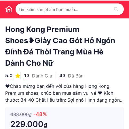
1
/
1
Hong Kong Premium
Shoes❥Giày Cao Gót Hở Ngón
Đính Đá Thời Trang Mùa Hè
Dành Cho Nữ
5.0
13
43
Đánh Giá
Đã Bán
❤Chào mừng bạn đến với cửa hàng Hong Kong
Premium shoes, chúc bạn mua sắm vui vẻ ❤ Kích
thước: 34-40 Chất liệu trên: Sợi nhỏ Hình dạng ngón
chân: Ngón chân tròn Phong cách: Âu Mỹ Chất liệu
duy nhất: Cao su Vật liệu bên trong: không có bên
-48%
438.000₫
trong Cách mặc: khóa một từ 💬
229.000
₫