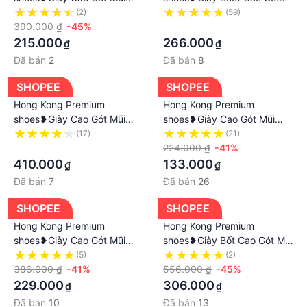
có bất kỳ phản hồi nào, bạn có thể liên hệ với bộ
Nhọn Đính Đá Thời Trang
Mũi Nhọn Phong Cách Hàn
(2)
(59)
phận chăm sóc khách hàng của chúng tôi. Chúng tôi
Mùa Hè Cho Nữ
390.000 ₫
-45%
Quốc Mới Cho Nữ
·
hoan nghênh phản hồi. thành tâm sửa sai”.
215.000
266.000
₫
₫
Đã bán
2
Đã bán
8
SHOPEE
SHOPEE
Hong Kong Premium
Hong Kong Premium
shoes❥Giày Cao Gót Mũi
shoes❥Giày Cao Gót Mũi
Nhọn Phối Kim Loại Thời
Nhọn Thiết Kế Mới Cao Cấp
(17)
(21)
Trang Xuân Thu Dành Cho
·
Thời Trang Theo Phong
224.000 ₫
-41%
Nữ
Cách Cho Nữ
410.000
133.000
₫
₫
Đã bán
7
Đã bán
26
SHOPEE
SHOPEE
Hong Kong Premium
Hong Kong Premium
shoes❥Giày Cao Gót Mũi
shoes❥Giày Bốt Cao Gót Mũi
Nhọn Phong Cách Âu Mỹ
Nhọn Thời Trang Thu Đông
(5)
(2)
Thời Trang Cho Nữ
386.000 ₫
-41%
Phong Cách Âu Mỹ Cho Nữ
556.000 ₫
-45%
229.000
306.000
₫
₫
Đã bán
10
Đã bán
13