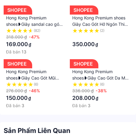
SHOPEE
SHOPEE
Hong Kong Premium
Hong Kong Premium shoes
shoes❥Giày sandal cao gót
Giày Cao Gót Hở Ngón Thiết
một chân nơ kiểu Pháp gợi
Kế Mới Thanh Lịch Thời
(82)
(2)
cảm và dễ thương
318.000 ₫
-47%
Trang Dành Cho Nữ
·
169.000
350.000
₫
₫
Đã bán
13
SHOPEE
SHOPEE
Hong Kong Premium
Hong Kong Premium
shoes❥Giày Cao Gót Mũi
shoes❥Giày Cao Gót Da Mũi
Nhọn Màu Trơn Quyến Rũ
Tròn Màu Đen Phong Cách
(6)
(6)
Hợp Thời Trang Cho Nữ
276.000 ₫
-46%
Retro Cho Nữ
336.000 ₫
-38%
150.000
208.000
₫
₫
Đã bán
3
Đã bán
3
Sản Phẩm Liên Quan