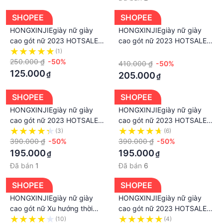
SHOPEE
SHOPEE
HONGXINJIEgiày nữ giày
HONGXINJIEgiày nữ giày
cao gót nữ 2023 HOTSALE
cao gót nữ 2023 HOTSALE
Xu hướng thời trang 072407
Xu hướng thời trang 072401
(1)
·
250.000 ₫
-50%
410.000 ₫
-50%
125.000
₫
205.000
₫
SHOPEE
SHOPEE
HONGXINJIEgiày nữ giày
HONGXINJIEgiày nữ giày
cao gót nữ 2023 HOTSALE
cao gót nữ 2023 HOTSALE
Xu hướng thời trang 072404
Xu hướng thời trang 072408
(3)
(6)
390.000 ₫
-50%
390.000 ₫
-50%
195.000
195.000
₫
₫
Đã bán
1
Đã bán
6
SHOPEE
SHOPEE
HONGXINJIEgiày nữ giày
HONGXINJIEgiày nữ giày
cao gót nữ Xu hướng thời
cao gót nữ 2023 HOTSALE
trang 2023 HOTSALE Retro
Xu hướng thời trang 072409
(10)
(4)