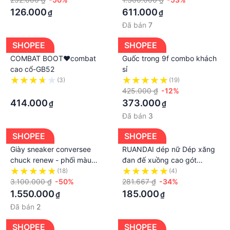
126.000
611.000
₫
₫
Đã bán
7
SHOPEE
SHOPEE
COMBAT BOOT❤️combat
Guốc trong 9f combo khách
cao cổ-GB52
sỉ
(3)
(19)
·
425.000 ₫
-12%
414.000
373.000
₫
₫
Đã bán
3
SHOPEE
SHOPEE
Giày sneaker conversee
RUANDAI dép nữ Dép xăng
chuck renew - phối màu
đan đế xuồng cao gót
cream white cực đẹp- sản
sandal nữ 2023 thời trang
(18)
(4)
phẩm TOP 1 thịnh hành
3.100.000 ₫
-50%
Stylish Thoải mái Chất lượng
281.667 ₫
-34%
2020
cao Korean Style X0101480
1.550.000
185.000
₫
₫
37Z230910
Đã bán
2
SHOPEE
SHOPEE