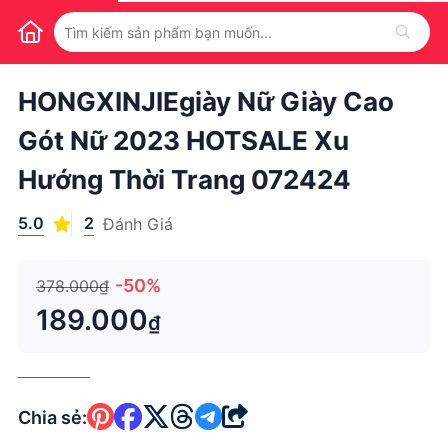
1
/
1
HONGXINJIEgiày Nữ Giày Cao
Gót Nữ 2023 HOTSALE Xu
Hướng Thời Trang 072424
5.0
2
Đánh Giá
-50%
378.000₫
189.000
₫
Chia sẻ: