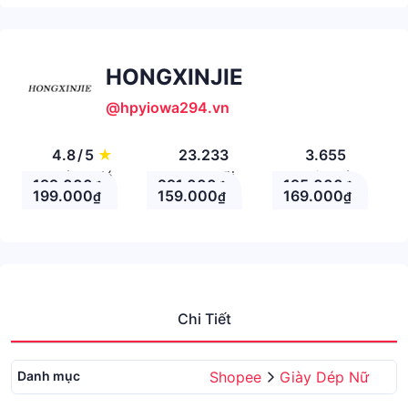
HONGXINJIE
@hpyiowa294.vn
4.8
/
5
★
23.233
3.655
Đánh giá
Theo Dõi
Nhận xét
199.000
291.000
195.000
₫
₫
₫
199.000
159.000
169.000
₫
₫
₫
Chi Tiết
Danh mục
Shopee
Giày Dép Nữ