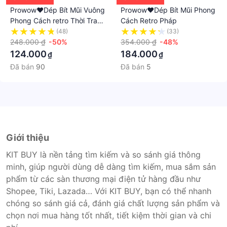
Prowow❤Dép Bít Mũi Vuông
Prowow❤Dép Bít Mũi Phong
Phong Cách retro Thời Trang
Cách Retro Pháp
Cho Nữ
(48)
(33)
248.000 ₫
-50%
354.000 ₫
-48%
124.000
184.000
₫
₫
Đã bán
90
Đã bán
5
Giới thiệu
KIT BUY là nền tảng tìm kiếm và so sánh giá thông
minh, giúp người dùng dễ dàng tìm kiếm, mua sắm sản
phẩm từ các sàn thương mại điện tử hàng đầu như
Shopee, Tiki, Lazada… Với KIT BUY, bạn có thể nhanh
chóng so sánh giá cả, đánh giá chất lượng sản phẩm và
chọn nơi mua hàng tốt nhất, tiết kiệm thời gian và chi