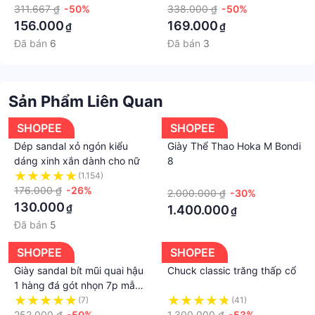
cao cấp 072411
311.667 ₫
-50%
338.000 ₫
-50%
156.000
169.000
₫
₫
Đã bán
6
Đã bán
3
Sản Phẩm Liên Quan
SHOPEE
SHOPEE
Dép sandal xỏ ngón kiểu
Giày Thể Thao Hoka M Bondi
dáng xinh xắn dành cho nữ
8
(1.154)
·
176.000 ₫
-26%
2.000.000 ₫
-30%
130.000
₫
1.400.000
₫
Đã bán
5
SHOPEE
SHOPEE
Giày sandal bít mũi quai hậu
Chuck classic trăng thấp cổ
1 hàng đá gót nhọn 7p mẫu
mới xị xò
(7)
(41)
252.000 ₫
-50%
1.300.000 ₫
-53%