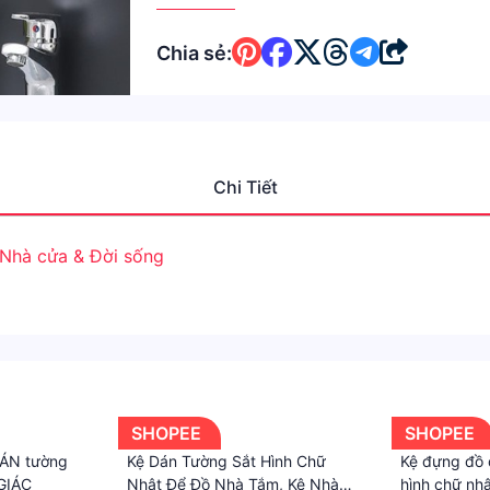
Chia sẻ:
Chi Tiết
Nhà cửa & Đời sống
SHOPEE
SHOPEE
DÁN tường
Kệ Dán Tường Sắt Hình Chữ
Kệ đựng đồ 
GIÁC
Nhật Để Đồ Nhà Tắm, Kệ Nhà
hình chữ nhậ