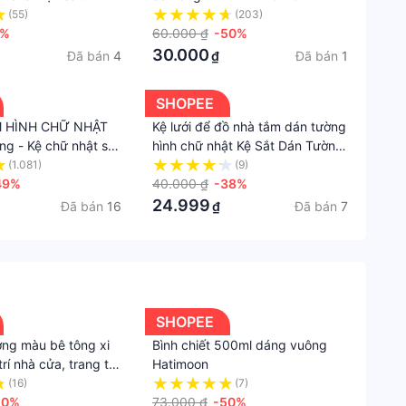
 đựng đồ nhà tắm
(55)
(203)
1%
60.000 ₫
-50%
30.000
Đã bán
4
Đã bán
1
₫
SHOPEE
M HÌNH CHỮ NHẬT
Kệ lưới để đồ nhà tắm dán tường
ng - Kệ chữ nhật sắt
hình chữ nhật Kệ Sắt Dán Tường
Cao Cấp Không Rỉ Siêu Chắc
(1.081)
(9)
49%
88410
40.000 ₫
-38%
24.999
Đã bán
16
Đã bán
7
₫
SHOPEE
ờng màu bê tông xi
Bình chiết 500ml dáng vuông
rí nhà cửa, trang trí
Hatimoon
uán cafe, làm phông
(16)
(7)
h..
50%
73.000 ₫
-50%