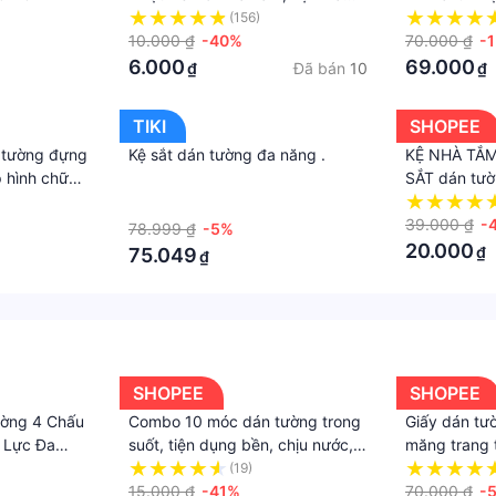
Tắm Dán Tường Cao Cấp
không rỉ kệ
(156)
10.000 ₫
-40%
dán tường
70.000 ₫
-
6.000
69.000
Đã bán
10
₫
₫
TIKI
SHOPEE
n tường đựng
Kệ sắt dán tường đa năng .
KỆ NHÀ TẮ
 hình chữ
SẮT dán tườ
ại LO74
dán tường
·
39.000 ₫
-
78.999 ₫
-5%
20.000
₫
75.049
₫
SHOPEE
SHOPEE
ường 4 Chấu
Combo 10 móc dán tường trong
Giấy dán tư
u Lực Đa
suốt, tiện dụng bền, chịu nước,
măng trang t
không bong tróc.
cửa hàng, q
(19)
15.000 ₫
-41%
nền chụp hìn
70.000 ₫
-