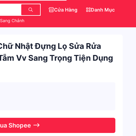
Cửa Hàng
Danh Mục
 Sang Chảnh
Món Ăn Vặt Ngon
Váy Đẹp Cho Nữ
 Chữ Nhật Đựng Lọ Sửa Rửa
a Tẵm Vv Sang Trọng Tiện Dụng
Qua Shopee