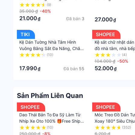
Tĩnh Điện
(9)
·
35.000 ₫
-40%
·
21.000
Đã bán
3
₫
27.000
₫
TIKI
SHOPEE
Kệ Dán Tường Nhà Tắm Hình
Kệ sắt chữ nhật dá
Vuông Bằng Sắt Đa Năng, Chắc
đồ nhà tắm, nhà bếp
Chắn
nhật tiện lợi, hiện đ
(10)
(4)
·
104.000 ₫
-50%
17.990
52.000
Đã bán
55
₫
₫
Sản Phẩm Liên Quan
SHOPEE
SHOPEE
Dao Thái Bản To Đa Sỹ Làm Từ
Móc Treo Đồ Dán T
Nhíp Xe Oto 100% 🎁Free Ship
Xoay 180° Siêu Chị
🎁 Bền Đẹp Siêu Sắc Siêu Tiện
Năng Tiện Lợi
(10)
(352)
Lợi
250.000 ₫
-8%
6.200 ₫