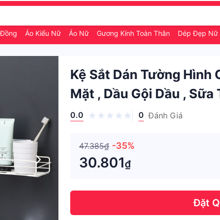
0 Đồng
Áo Kiểu Nữ
Áo Nữ
Gương Kính Toàn Thân
Dép Đẹp Nữ
Kệ Sắt Dán Tường Hình
Mặt , Dầu Gội Dầu , Sữ
0.0
0
Đánh Giá
-35%
47.385₫
30.801
₫
Đặt 