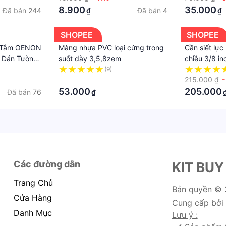
8.900
35.000
Đã bán
244
Đã bán
4
₫
₫
SHOPEE
SHOPEE
à Tắm OENON
Màng nhựa PVC loại cứng trong
Cần siết lực
S Dán Tường
suốt dày 3,5,8zem
chiều 3/8 in
38cm
(9)
·
215.000 ₫
53.000
205.000
Đã bán
76
₫
Các đường dẫn
KIT BUY
Trang Chủ
Bản quyền ©
Cửa Hàng
Cung cấp bởi
Danh Mục
Lưu ý :