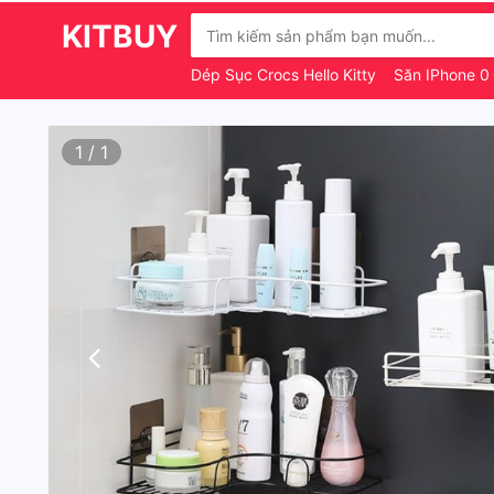
KITBUY
Dép Sục Crocs Hello Kitty
Săn IPhone 
1
/
1