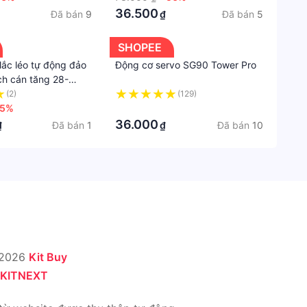
36.500
Đã bán
9
Đã bán
5
₫
SHOPEE
 lắc léo tự động đảo
Động cơ servo SG90 Tower Pro
ch cán tăng 28-
(2)
(129)
-5%
·
36.000
Đã bán
1
Đã bán
10
₫
₫
 2026
Kit Buy
KITNEXT