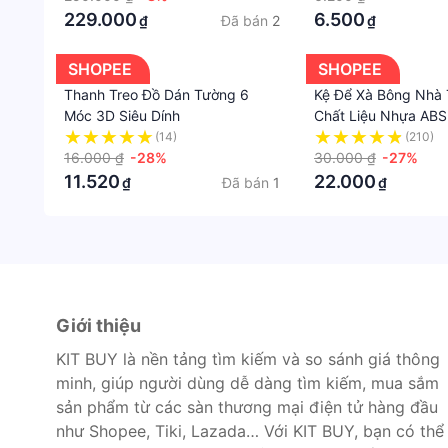
229.000
6.500
Đã bán
2
₫
₫
SHOPEE
SHOPEE
Thanh Treo Đồ Dán Tường 6
Kệ Để Xà Bông Nh
Móc 3D Siêu Dính
Chất Liệu Nhựa AB
Gạch Men
(14)
(210)
16.000 ₫
-28%
30.000 ₫
-27%
11.520
22.000
Đã bán
1
₫
₫
Giới thiệu
KIT BUY là nền tảng tìm kiếm và so sánh giá thông
minh, giúp người dùng dễ dàng tìm kiếm, mua sắm
sản phẩm từ các sàn thương mại điện tử hàng đầu
như Shopee, Tiki, Lazada… Với KIT BUY, bạn có thể