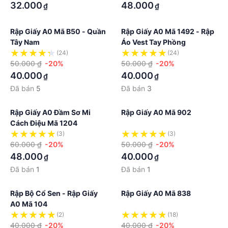
32.000
48.000
₫
₫
Rập Giấy A0 Mã B50 - Quần
Rập Giấy A0 Mã 1492 - Rập
Tây Nam
Áo Vest Tay Phồng
(24)
(24)
50.000 ₫
-20%
50.000 ₫
-20%
40.000
40.000
₫
₫
Đã bán
5
Đã bán
3
Rập Giấy A0 Đầm Sơ Mi
Rập Giấy A0 Mã 902
Cách Điệu Mã 1204
(3)
(3)
60.000 ₫
-20%
50.000 ₫
-20%
48.000
40.000
₫
₫
Đã bán
1
Đã bán
1
Rập Bộ Cổ Sen - Rập Giấy
Rập Giấy A0 Mã 838
A0 Mã 104
(2)
(18)
40.000 ₫
-20%
40.000 ₫
-20%