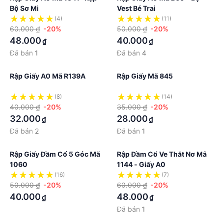
Bộ Sơ Mi
Vest Bé Trai
(4)
(11)
60.000 ₫
-20%
50.000 ₫
-20%
48.000
40.000
₫
₫
Đã bán
1
Đã bán
4
Rập Giấy A0 Mã R139A
Rập Giấy Mã 845
(8)
(14)
40.000 ₫
-20%
35.000 ₫
-20%
32.000
28.000
₫
₫
Đã bán
2
Đã bán
1
Rập Giấy Đầm Cổ 5 Góc Mã
Rập Đầm Cổ Ve Thắt Nơ Mã
1060
1144 - Giấy A0
(16)
(7)
50.000 ₫
-20%
60.000 ₫
-20%
40.000
48.000
₫
₫
Đã bán
1