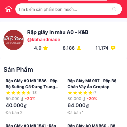
Rập giấy In màu A0 - K&B
@
kbhandmade
4.9
8.186
11.174
Sản Phẩm
Rập Giấy A0 Mã 1586 - Rập
Rập Giấy Mã 997 - Rập Bộ
Bộ Suông Cổ Đứng Trung
Chân Váy Áo Croptop
Niên
(18)
(7)
50.000 ₫
-20%
80.000 ₫
-20%
40.000
64.000
₫
₫
Đã bán
2
Đã bán
1
Rập Giấy A0 Mã 1541 -rập
Rập Giấy A0 Mã B60 - Bộ