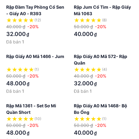
Rập Đầm Tay Phồng Cổ Sen
Rập Jum Cổ Tim - Rập Giấy
- Giấy A0 - R393
Mã 1063
(12)
(8)
40.000 ₫
-20%
50.000 ₫
-20%
32.000
40.000
₫
₫
Đã bán
1
Rập Giấy A0 Mã 1466 - Jum
Rập Giấy A0 Mã 572- Rập
Quân
(1)
(4)
60.000 ₫
-20%
40.000 ₫
-20%
48.000
32.000
₫
₫
Đã bán
1
Đã bán
1
Rập Mã 1361 - Set Sơ Mi
Rập Giấy A0 Mã 1468- Bộ
Quần Short
Bo Ống
(10)
(1)
60.000 ₫
-20%
50.000 ₫
-20%
48.000
40.000
₫
₫