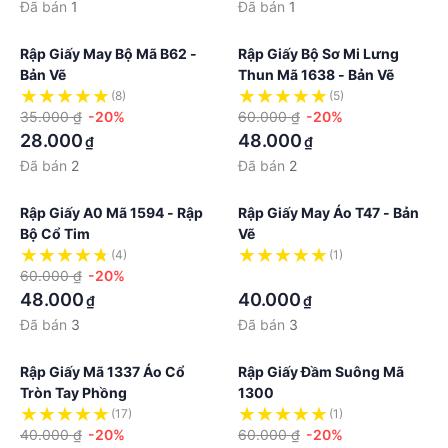
Đã bán
1
Đã bán
1
Rập Giấy May Bộ Mã B62 -
Rập Giấy Bộ Sơ Mi Lưng
Bản Vẽ
Thun Mã 1638 - Bản Vẽ
(8)
(5)
35.000 ₫
-20%
60.000 ₫
-20%
28.000
48.000
₫
₫
Đã bán
2
Đã bán
2
Rập Giấy A0 Mã 1594 - Rập
Rập Giấy May Áo T47 - Bản
Bộ Cổ Tim
Vẽ
(4)
(1)
60.000 ₫
-20%
·
48.000
40.000
₫
₫
Đã bán
3
Đã bán
3
Rập Giấy Mã 1337 Áo Cổ
Rập Giấy Đầm Suông Mã
Tròn Tay Phồng
1300
(17)
(1)
40.000 ₫
-20%
60.000 ₫
-20%