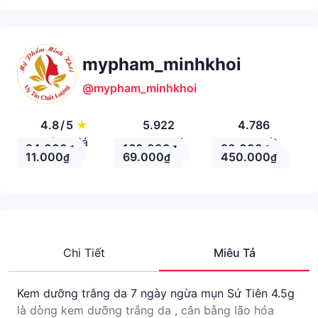
mypham_minhkhoi
@mypham_minhkhoi
4.8
/
5
★
5.922
4.786
Đánh giá
Theo Dõi
Nhận xét
24.000
160.000
90.000
₫
₫
₫
11.000
69.000
450.000
₫
₫
₫
Chi Tiết
Miêu Tả
Kem dưỡng trắng da 7 ngày ngừa mụn Sứ Tiên 4.5g
là dòng kem dưỡng trắng da , cân bằng lão hóa