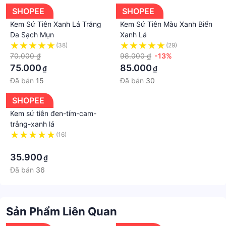
SHOPEE
SHOPEE
Kem Sứ Tiên Xanh Lá Trắng
Kem Sứ Tiên Màu Xanh Biển
Da Sạch Mụn
Xanh Lá
(38)
(29)
70.000 ₫
98.000 ₫
-13%
75.000
85.000
₫
₫
Đã bán
15
Đã bán
30
SHOPEE
Kem sứ tiên đen-tím-cam-
trắng-xanh lá
(16)
·
35.900
₫
Đã bán
36
Sản Phẩm Liên Quan