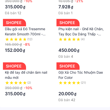
350.000 ₫
-10%
10.035 ₫
-21%
315.000
7.928
₫
₫
Đã bán
12
Đã bán
1
SHOPEE
SHOPEE
Dầu gội xả Đỏ Tresemme
Phụ kiện nail - Ghế Kê Chân,
Keratin Smooth 700ml -
Tay Bọc Da Dáng Thấp -
Chuẩn MỸ
Màu đen
(12)
(4)
165.000 ₫
-8%
·
152.000
450.000
₫
₫
Đã bán
4
SHOPEE
SHOPEE
Kệ để tay để chân làm nail
Gội Xả Cho Tóc Nhuộm Dae
mẫu mới
For Color
(2)
(21)
350.000 ₫
-10%
·
315.000
20.000
₫
₫
Đã bán
42