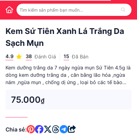
1
/
1
Kem Sứ Tiên Xanh Lá Trắng Da
Sạch Mụn
4.9
38
15
Đánh Giá
Đã Bán
Kem dưỡng trắng da 7 ngày ngừa mụn Sứ Tiên 4.5g là
dòng kem dưỡng trắng da , cân bằng lão hóa ,ngừa
nám ,ngừa mụn , chống dị ứng , loại bỏ các tế bào
chết , giúp da có độ ẩm , săn chắc , khống chế các
vết nâu và tàn nhang . tái tạo tế bào mới và non trẻ . -
75.000
₫
Kem dưỡng
Chia sẻ: