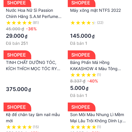
SHOPEE
SHOPEE
Nước Hoa Nữ Sì Passion
Máy xông mặt NTFS 2022
Chính Hãng S.A.M Perfume
Hương Thơm Quyến Rũ, Gợi
(81)
(22)
Cảm Và Ngọt Ngào - Chai
45.000 ₫
-36%
·
Xịt 10ml
29.000
145.000
₫
₫
Đã bán
251
Đã bán
1
SHOPEE
SHOPEE
TINH CHẤT DƯỠNG TÓC,
Bảng Phấn Má Hồng
KÍCH THÍCH MỌC TÓC RYO
KAKASHOW 4 Màu Tông
ESSENCE HAIR LOSS CARE
Nhung Lì Kiểm Soát Dầu
·
(1)
Chống Nước Làm Sáng Da
8.337 ₫
-40%
·
5.000
₫
375.000
₫
Đã bán
1
SHOPEE
SHOPEE
Kệ để chân tay làm nail mẫu
Son Môi Màu Nhung Lì Mềm
mới
Mại Lâu Trôi Không Dính Ly
HGF HYJP20225
(15)
(1)