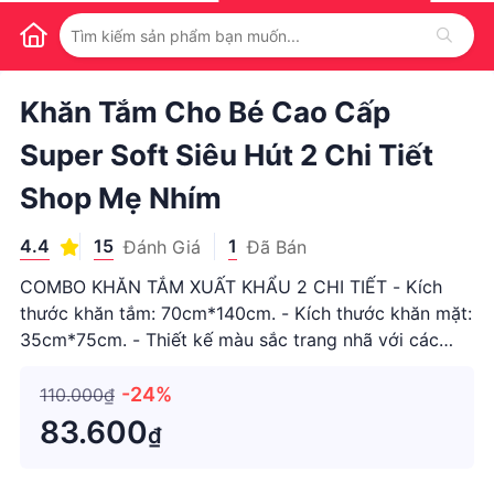
1
/
1
Khăn Tắm Cho Bé Cao Cấp
Super Soft Siêu Hút 2 Chi Tiết
Shop Mẹ Nhím
4.4
15
1
Đánh Giá
Đã Bán
COMBO KHĂN TẮM XUẤT KHẨU 2 CHI TIẾT - Kích
thước khăn tắm: 70cm*140cm. - Kích thước khăn mặt:
35cm*75cm. - Thiết kế màu sắc trang nhã với các
màu: Xanh - Hồng - Nâu - Tím - Khối lượng: 300gr
Đăc điểm nổi bật của sản phẩm: ✔️ Độ thấm hút nước
-24%
110.000₫
cực tốt, siêu mềm, siêu
83.600
₫