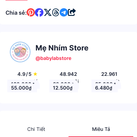
Chia sẻ:
Mẹ Nhím Store
@babylabstore
4.9
/
5
★
48.942
22.961
Đánh giá
Theo Dõi
Nhận xét
180.000
39.000
35.000
₫
₫
₫
55.000
12.500
6.480
₫
₫
₫
Chi Tiết
Miêu Tả