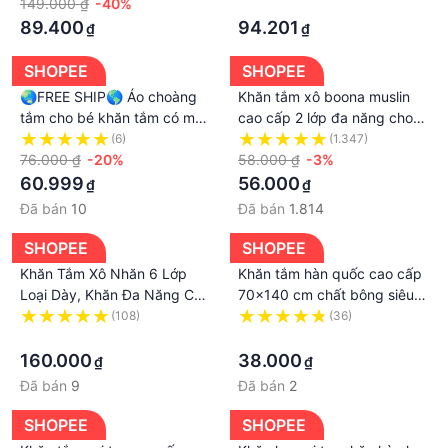
149.000 ₫
-40%
·
#khan #khantamxuatkhau #khanxuatdu #nanomex
89.400
94.201
₫
₫
#khanlongcuu #khantam#khanembe#khancotton
#khăntắm , #khăntắmkháchsạn , #khăntắmxuấtnhật ,
SHOPEE
SHOPEE
#khăntắmcaocấp , #khăntắmđanăng ,
🌏FREE SHIP🌎 Áo choàng
Khăn tắm xô boona muslin
#khăntắmgiárẻ , #khăntắmmollis , #khăntắmgiásỉ ,
tắm cho bé khăn tắm có mũ
cao cấp 2 lớp đa năng cho
#khăntắmto , #khăntắmcotton , #khăntắmtiki ,
hình thú bông mềm cao cấp
bé
(6)
(1.347)
#khăntắmpoemy , #khăntắmkháchsạn5sao ,
76.000 ₫
-20%
58.000 ₫
-3%
60.999
#khăntắmkháchsạngiárẻhànội ,
56.000
₫
₫
#khăntắmkháchsạngiárẻ , #khăntắm70x140cm ,
Đã bán
10
Đã bán
1.814
#khăntắmtrắng , #khăntắmsiêuthấm #khăntắmchobé
SHOPEE
SHOPEE
#khăntắmchobésơsinh #khăntắmsợitre
Khăn Tắm Xô Nhăn 6 Lớp
Khăn tắm hàn quốc cao cấp
Loại Dày, Khăn Đa Năng Có
70x140 cm chất bông siêu
Thể Làm Chăn, Ủ Kén Cao
mềm mịn thấm nước cực
(108)
(36)
Cấp Cho Bé, Suzy baby
·
nhanh dùng cho khách sạn
·
bé sơ sinh
160.000
38.000
₫
₫
Đã bán
9
Đã bán
2
SHOPEE
SHOPEE