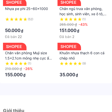
SHOPEE
SHOPEE
Nhựa pe phi 25~60x1000
Chăn ngủ trưa văn phòng,
học sinh, sinh viên, xe ô tô,
đọc sách, xem tivi - 2 lớp,
(52)
(1)
·
kích thước 100 x150 cm
265.000 ₫
-43%
50.000
151.000
₫
₫
Đã bán
22
Đã bán
2
SHOPEE
SHOPEE
Chăn văn phòng Muji size
Khuôn nhựa thạch 6 con cá
1.5x2.1cm mỏng nhẹ cực ấm
chép nhỏ
chất liệu cotton tự nhiên
(1)
(9)
210.000 ₫
-26%
·
155.000
35.000
₫
₫
Giới thiệu