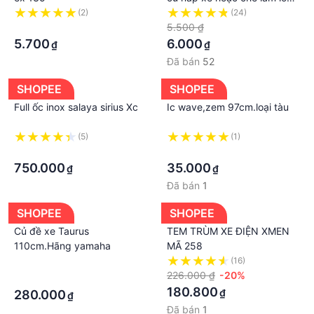
nướng thịt tự động
(2)
(24)
·
5.500 ₫
5.700
6.000
₫
₫
Đã bán
52
SHOPEE
SHOPEE
Full ốc inox salaya sirius Xc
Ic wave,zem 97cm.loại tàu
(5)
(1)
·
·
750.000
35.000
₫
₫
Đã bán
1
SHOPEE
SHOPEE
Củ đề xe Taurus
TEM TRÙM XE ĐIỆN XMEN
110cm.Hãng yamaha
MÃ 258
·
(16)
226.000 ₫
-20%
·
180.800
₫
280.000
₫
Đã bán
1