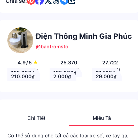
Chia sẻ:
Điện Thông Minh Gia Phúc
@baotromstc
4.9
/
5
★
25.370
27.722
Đánh giá
Theo Dõi
Nhận xét
165.000
125.000
17.400
₫
₫
₫
210.000
2.000
29.000
₫
₫
₫
Chi Tiết
Miêu Tả
Có thể sử dụng cho tất cả các loại xe số, xe tay ga,