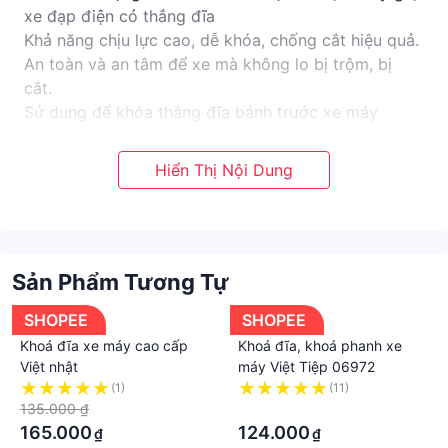
xe đạp điện có thắng đĩa
Khả năng chịu lực cao, dễ khóa, chống cắt hiệu quả.
An toàn và an tâm để xe mà không lo bị trộm, bị
cắt.
Sử dụng để khóa thắng đĩa bánh trước xe máy
Bộ sản phẩm bao gồm 1 ổ khóa + 2 chìa
Kích thước: 5.5 x 4.5 x 1.5cm
Chất liệu: Hợp kim
Xuất xứ: Việt Nam
Hàng Việt Tiệp
- Cần tư vấn thêm vui lòng nhắn tin cho shop nhé
Sản Phẩm Tương Tự
SHOP ĐIỆN THÔNG MINH GIA PHÚC
Địa chỉ: 13/24 đường 18 (đối diện ủy ban khu phố 3),
SHOPEE
SHOPEE
P. Linh Chiểu, Thủ Đức, HCM
Khoá đĩa xe máy cao cấp
Khoá đĩa, khoá phanh xe
Xuất xứ: Việt Nam
Việt nhật
máy Việt Tiệp 06972
#khóa #khoaxemay #khoadiaxemay
(1)
(11)
135.000 ₫
·
165.000
124.000
₫
₫