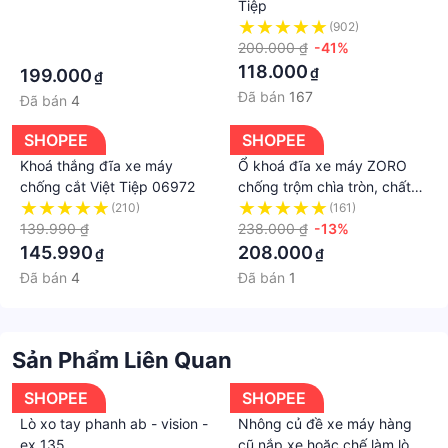
Tiệp
·
(902)
200.000 ₫
-41%
·
118.000
₫
199.000
₫
Đã bán
167
Đã bán
4
SHOPEE
SHOPEE
Khoá thắng đĩa xe máy
Ổ khoá đĩa xe máy ZORO
chống cắt Việt Tiệp 06972
chống trộm chìa tròn, chất
liệu thép chống gỉ chống
(210)
(161)
139.990 ₫
nước, bảo vệ xe máy
238.000 ₫
-13%
145.990
208.000
₫
₫
Đã bán
4
Đã bán
1
Sản Phẩm Liên Quan
SHOPEE
SHOPEE
Lò xo tay phanh ab - vision -
Nhông củ đề xe máy hàng
ex 135
cũ nắp xe hoặc chế làm lò