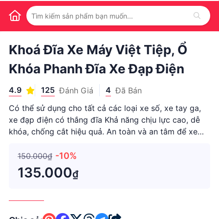
1
/
1
Khoá Đĩa Xe Máy Việt Tiệp, Ổ
Khóa Phanh Đĩa Xe Đạp Điện
4.9
125
4
Đánh Giá
Đã Bán
Có thể sử dụng cho tất cả các loại xe số, xe tay ga,
xe đạp điện có thắng đĩa Khả năng chịu lực cao, dễ
khóa, chống cắt hiệu quả. An toàn và an tâm để xe
mà không lo bị trộm, bị cắt. Sử dụng để khóa thắng
đĩa bánh trước xe máy Bộ sản phẩm bao gồm 1 ổ
-10%
150.000₫
khóa + 2 chìa Kí
135.000
₫