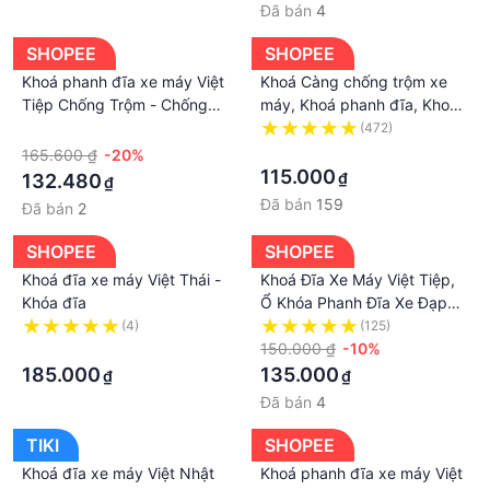
Đã bán
4
SHOPEE
SHOPEE
Khoá phanh đĩa xe máy Việt
Khoá Càng chống trộm xe
Tiệp Chống Trộm - Chống
máy, Khoá phanh đĩa, Khoá
Cắt, khóa đĩa xe máy Việt
đĩa Việt Tiệp bảo Hành 2
·
(472)
Tiệp 06972
năm
·
165.600 ₫
-20%
115.000
₫
132.480
₫
Đã bán
159
Đã bán
2
SHOPEE
SHOPEE
Khoá đĩa xe máy Việt Thái -
Khoá Đĩa Xe Máy Việt Tiệp,
Khóa đĩa
Ổ Khóa Phanh Đĩa Xe Đạp
Điện
(4)
(125)
·
150.000 ₫
-10%
185.000
135.000
₫
₫
Đã bán
4
TIKI
SHOPEE
Khoá đĩa xe máy Việt Nhật
Khoá phanh đĩa xe máy Việt