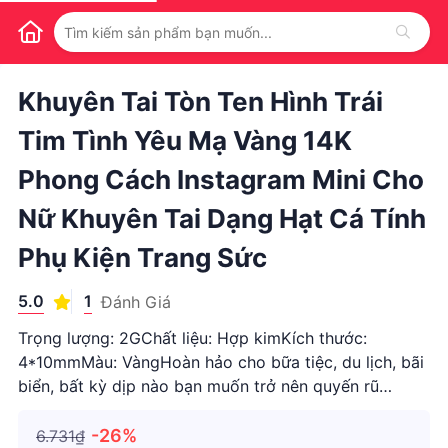
1
/
1
Khuyên Tai Tòn Ten Hình Trái
Tim Tình Yêu Mạ Vàng 14K
Phong Cách Instagram Mini Cho
Nữ Khuyên Tai Dạng Hạt Cá Tính
Phụ Kiện Trang Sức
5.0
1
Đánh Giá
Trọng lượng: 2GChất liệu: Hợp kimKích thước:
4*10mmMàu: VàngHoàn hảo cho bữa tiệc, du lịch, bãi
biển, bất kỳ dịp nào bạn muốn trở nên quyến rũ
hơn.Thiết kế đơn giản, rất tinh tế và hấp dẫn.Được làm
bằng chất liệu cao cấp, bền khi sử dụng.Một món quà
-26%
6.731₫