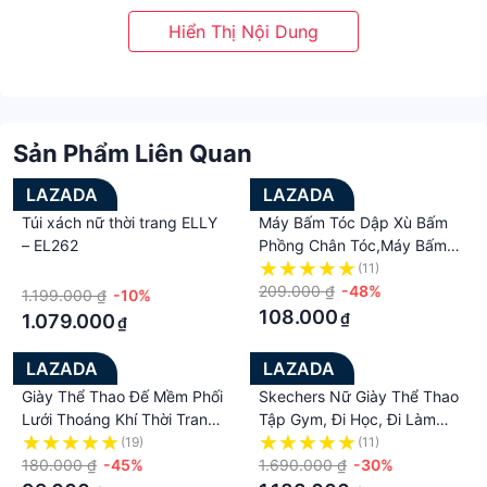
Sản Phẩm Liên Quan
LAZADA
LAZADA
Túi xách nữ thời trang ELLY
Máy Bấm Tóc Dập Xù Bấm
– EL262
Phồng Chân Tóc,Máy Bấm
Tóc Chuyên Nghiệp KM-
·
(11)
1228 Bản Hot 2023 Không
209.000 ₫
-48%
1.199.000 ₫
-10%
Lộ Mối Dập ,Tự Tạo Kiểu Tóc
108.000
₫
1.079.000
₫
Ở Nhà Dễ Dàng
LAZADA
LAZADA
Giày Thể Thao Đế Mềm Phối
Skechers Nữ Giày Thể Thao
Lưới Thoáng Khí Thời Trang
Tập Gym, Đi Học, Đi Làm
Cho Bé shoes slipon for kids
Foamies Max Cushioning
(19)
(11)
180.000 ₫
-45%
Celestial - 111352-MTMT
1.690.000 ₫
-30%