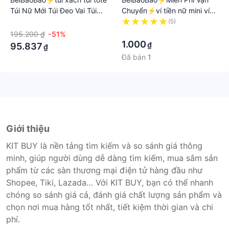
Túi Nữ Mới Túi Đeo Vai Túi
Chuyển⚡ví tiền nữ mini ví
Xách Màu Trơn Vải Nhung Kẻ
nữ phim hoạt hình ví tiền xu
·
(5)
Túi Khắc Phục Hậu Quả Đơn
nhỏ vải nhung lông treo sáng
·
195.200 ₫
-51%
Giản Cho Học Sinh Nghệ
tạo cô gái dễ thương túi tiền
1.000
₫
95.837
₫
Thuật
xu Phụ kiện túi thẻ ID sinh
Đã bán
1
viên
Giới thiệu
KIT BUY là nền tảng tìm kiếm và so sánh giá thông
minh, giúp người dùng dễ dàng tìm kiếm, mua sắm sản
phẩm từ các sàn thương mại điện tử hàng đầu như
Shopee, Tiki, Lazada… Với KIT BUY, bạn có thể nhanh
chóng so sánh giá cả, đánh giá chất lượng sản phẩm và
chọn nơi mua hàng tốt nhất, tiết kiệm thời gian và chi
phí.