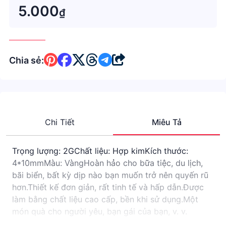
cho người yêu, bạn
5.000
₫
Chia sẻ:
Chi Tiết
Miêu Tả
Trọng lượng: 2GChất liệu: Hợp kimKích thước:
4*10mmMàu: VàngHoàn hảo cho bữa tiệc, du lịch,
bãi biển, bất kỳ dịp nào bạn muốn trở nên quyến rũ
hơn.Thiết kế đơn giản, rất tinh tế và hấp dẫn.Được
làm bằng chất liệu cao cấp, bền khi sử dụng.Một
món quà cho người yêu, bạn gái của bạn, v. v.