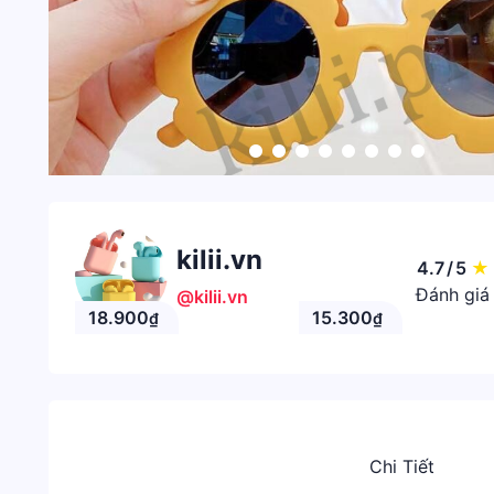
kilii.vn
4.7
/
5
★
Đánh giá
@kilii.vn
18.900
15.300
₫
₫
Chi Tiết