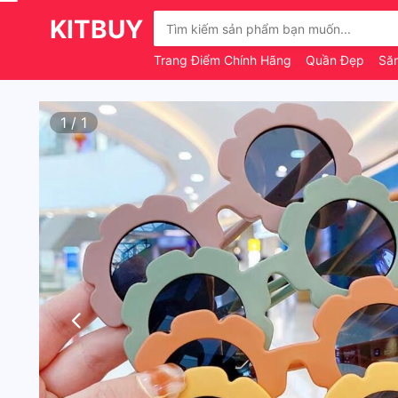
KITBUY
Trang Điểm Chính Hãng
Quần Đẹp
Să
1
/
1