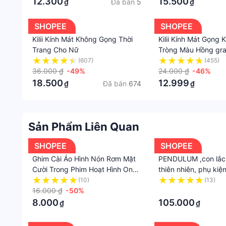
12.300
15.500
Đã bán
5
₫
₫
SHOPEE
SHOPEE
Kilii Kính Mát Không Gọng Thời
Kilii Kính Mát Gọng 
Trang Cho Nữ
Tròng Màu Hồng gra
Trang Cho Nữ
(607)
(455)
36.000 ₫
-49%
24.000 ₫
-46%
18.500
12.999
Đã bán
674
₫
₫
Sản Phẩm Liên Quan
SHOPEE
SHOPEE
Ghim Cài Áo Hình Nón Rơm Mặt
PENDULUM ,con lắc
Cười Trong Phim Hoạt Hình One
thiên nhiên, phụ kiện
Piece Nhật Bản Dễ Thương
năng lượng
(10)
(13)
16.000 ₫
-50%
·
8.000
105.000
₫
₫