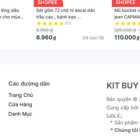
SHOPEE
SHOPEE
 lông siêu
Sét gồm 72 chữ hỉ decal dán
Mũ bucket 
ện cho mùa
trầu cau , bánh kẹo ...
jean CAPM
(11)
6.850 ₫
220.000 ₫
6.960
110.000
Đã bán
10
₫
₫
Các đường dẫn
KIT BUY
Trang Chủ
Bản quyền ©
Cửa Hàng
Cung cấp bởi
Danh Mục
Lưu ý :
* Sản phẩm 
* Chúng tôi