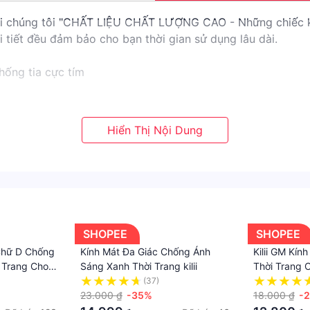
 với chúng tôi "CHẤT LIỆU CHẤT LƯỢNG CAO - Những chiếc k
 tiết đều đảm bảo cho bạn thời gian sử dụng lâu dài.
hống tia cực tím
SHOPEE
SHOPEE
 Chữ D Chống
Kính Mát Đa Giác Chống Ánh
Kilii GM Kín
 Trang Cho
Sáng Xanh Thời Trang kilii
Thời Trang 
(37)
23.000 ₫
-35%
18.000 ₫
-