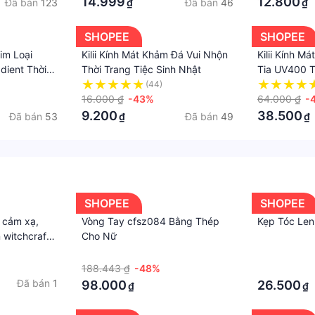
14.999
12.800
Đã bán
123
Đã bán
46
₫
₫
SHOPEE
SHOPEE
Kim Loại
Kilii Kính Mát Khảm Đá Vui Nhộn
Kilii Kính 
dient Thời
Thời Trang Tiệc Sinh Nhật
Tia UV400 T
(44)
16.000 ₫
-43%
64.000 ₫
-
9.200
38.500
Đã bán
53
Đã bán
49
₫
₫
SHOPEE
SHOPEE
 cảm xạ,
Vòng Tay cfsz084 Bằng Thép
Kẹp Tóc Len
 witchcraft,
Cho Nữ
·
·
188.443 ₫
-48%
·
Đã bán
1
98.000
26.500
₫
₫