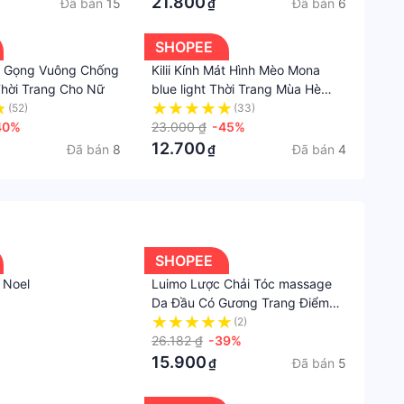
21.800
Đã bán
15
Đã bán
6
₫
SHOPEE
Mát Gọng Vuông Chống
Kilii Kính Mát Hình Mèo Mona
hời Trang Cho Nữ
blue light Thời Trang Mùa Hè
Cho Nữ
(52)
(33)
40%
23.000 ₫
-45%
12.700
Đã bán
8
Đã bán
4
₫
SHOPEE
 Noel
Luimo Lược Chải Tóc massage
Da Đầu Có Gương Trang Điểm
Hình Tròn Nhỏ Gọn Bằng Nhựa
(2)
Có Thể Gấp Gọn Mang Đi Du
26.182 ₫
-39%
Lịch
15.900
Đã bán
5
₫