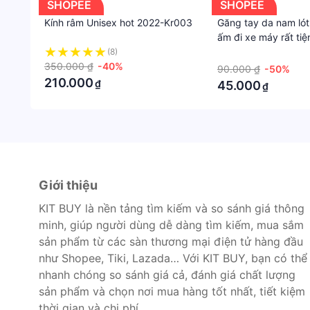
SHOPEE
SHOPEE
Kính râm Unisex hot 2022-Kr003
Găng tay da nam lót
ấm đi xe máy rất ti
đông ấm áp
(8)
·
350.000 ₫
-40%
90.000 ₫
-50%
210.000
₫
45.000
₫
Giới thiệu
KIT BUY là nền tảng tìm kiếm và so sánh giá thông
minh, giúp người dùng dễ dàng tìm kiếm, mua sắm
sản phẩm từ các sàn thương mại điện tử hàng đầu
như Shopee, Tiki, Lazada… Với KIT BUY, bạn có thể
nhanh chóng so sánh giá cả, đánh giá chất lượng
sản phẩm và chọn nơi mua hàng tốt nhất, tiết kiệm
thời gian và chi phí.