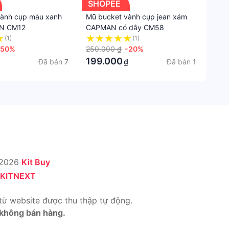
SHOPEE
vành cụp màu xanh
Mũ bucket vành cụp jean xám
AN CM12
CAPMAN có dây CM58
(1)
(1)
-50%
250.000 ₫
-20%
199.000
Đã bán
7
Đã bán
1
₫
 2026
Kit Buy
KITNEXT
từ website được thu thập tự động.
 không bán hàng.