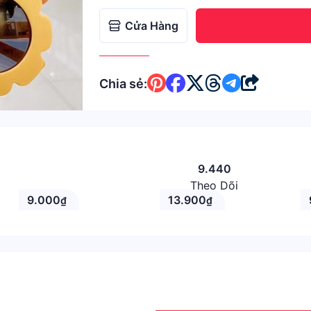
Cửa Hàng
Chia sẻ:
9.440
Theo Dõi
9.000
13.900
₫
₫