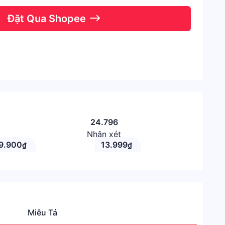
Đặt Qua Shopee
24.796
Nhận xét
9.900
13.999
₫
₫
Miêu Tả
Danh