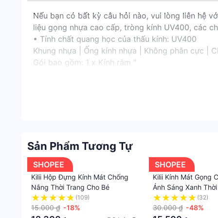
Nếu bạn có bất kỳ câu hỏi nào, vui lòng liên hệ
liệu gọng nhựa cao cấp, tròng kính UV400, các chi
• Tính chất quang học của thấu kính: UV400
Khung nhựa | Ống kính nhựa | Không phân cực | C
Gói bao gồm: 1 x Kính râm "
Sản Phẩm Tương Tự
SHOPEE
SHOPEE
Kilii Hộp Đựng Kính Mát Chống
Kilii Kính Mát Gọng
Nắng Thời Trang Cho Bé
Ánh Sáng Xanh Thời
Nữ
(109)
(32)
15.000 ₫
-18%
30.000 ₫
-48%