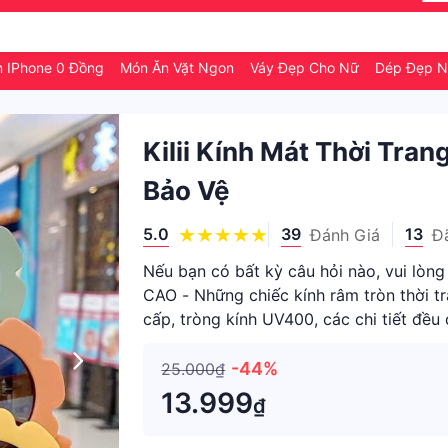
n IPhone 0 Đồng
Món Ăn Vặt Ngon
Váy Đẹp Cho Nữ
Dép Đẹp N
Kilii Kính Mát Thời Tra
Bảo Vệ
5.0
39
13
Đánh Giá
Đ
Nếu bạn có bất kỳ câu hỏi nào, vui lò
CAO - Những chiếc kính râm tròn thời t
cấp, tròng kính UV400, các chi tiết đều
chất quan
-44%
25.000₫
13.999
₫