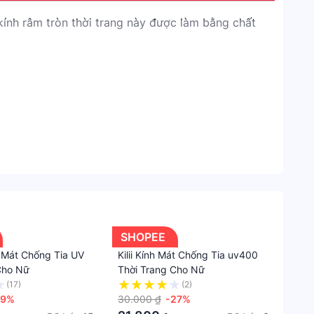
mục
ính râm tròn thời trang này được làm bằng chất
Shope
Phụ
Kiện
Thời
Trang
Kính
mắt
Kính
mát
SHOPEE
Giới
tính
h Mát Chống Tia UV
Kilii Kính Mát Chống Tia uv400
Cho Nữ
Thời Trang Cho Nữ
Unise
(17)
(2)
29%
30.000 ₫
-27%