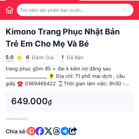
1
/
1
Kimono Trang Phục Nhật Bản
Trẻ Em Cho Mẹ Và Bé
5.0
6
1
Đánh Giá
Đã Bán
trang phục gồm đồ + đai k kèm nơ đằng sau
___________________ 🌻 Địa chỉ: 71 phố mai dịch , cầu
giấy ☎️ 0369466422 ⌛️Thời gian làm việc: 8h30 -
21h30 tất cả các ngày trong tuần. 🌼 Shop chuyên
phụ kiện, trang sức ( trâm cài, tóc giả, qu
649.000
₫
Chia sẻ: