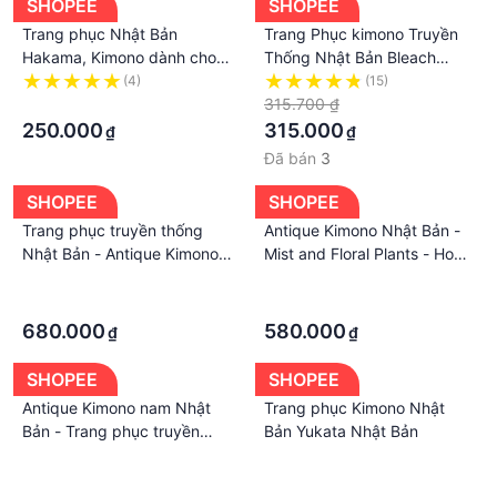
SHOPEE
SHOPEE
Trang phục Nhật Bản
Trang Phục kimono Truyền
Hakama, Kimono dành cho
Thống Nhật Bản Bleach
búp bê các size ob11,
Kurosaki Ichigo Cho Nam
(4)
(15)
nendoll, ddf, ymy.
·
315.700 ₫
250.000
315.000
₫
₫
Đã bán
3
SHOPEE
SHOPEE
Trang phục truyền thống
Antique Kimono Nhật Bản -
Nhật Bản - Antique Kimono
Mist and Floral Plants - Hoa
thêu hoa cúc và hình sóng -
văn sương mù và hoa cỏ -
·
·
Kiku and Raging waves
Trang phục truyền thống
·
·
Embroidery
Nhật
680.000
580.000
₫
₫
SHOPEE
SHOPEE
Antique Kimono nam Nhật
Trang phục Kimono Nhật
Bản - Trang phục truyền
Bản Yukata Nhật Bản
thống Nhật Bản
·
·
·
·