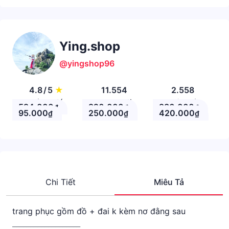
Ying.shop
@yingshop96
4.8
/
5
★
11.554
2.558
Đánh giá
Theo Dõi
Nhận xét
594.000
920.000
980.000
₫
₫
₫
95.000
250.000
420.000
₫
₫
₫
Chi Tiết
Miêu Tả
trang phục gồm đồ + đai k kèm nơ đằng sau
___________________