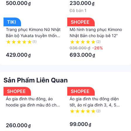
500.000
230.000
₫
₫
Đã bán
1
TIKI
SHOPEE
Trang phục Kimono Nữ Nhật
Mô hình trang phục Kimono
Bản bộ Yukata truyền thống
Nhật Bản cho búp bê 12"
Nhật Bản dành cho nữ
(1)
(2)
·
936.000 ₫
-26%
429.000
693.000
₫
₫
Sản Phẩm Liên Quan
SHOPEE
SHOPEE
Áo gia đình thu đông, áo
Áo gia đình thu đông diện
hoodie gia đình màu đỏ chất
tết, áo nỉ gia đình 3, 4, 5
đẹp đủ size giá sỉ
người chất đẹp
·
(2)
·
·
99.000
₫
260.000
₫