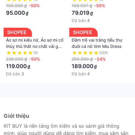
190.000 ₫
-50%
158.037 ₫
-50%
95.000
79.019
₫
₫
Đã bán
4
SHOPEE
SHOPEE
Áo sơ mi kiểu nữ, Áo sơ mi cổ
Đầm trễ vai trắng tiểu thư
thủy thủ thắt nơ chất vải gân
đuôi cá nữ tính Miu Dress
màu pastel xinh xắn
(5)
(258)
238.000 ₫
-50%
250.000 ₫
-24%
119.000
189.000
₫
₫
Đã bán
3
Đã bán
4
Giới thiệu
KIT BUY là nền tảng tìm kiếm và so sánh giá thông
minh, giúp người dùng dễ dàng tìm kiếm, mua sắm sản