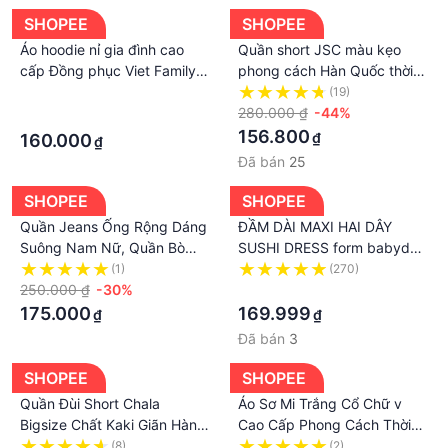
SHOPEE
SHOPEE
Áo hoodie nỉ gia đình cao
Quần short JSC màu kẹo
cấp Đồng phục Viet Family –
phong cách Hàn Quốc thời
Set họa tiết gấu Universe dễ
trang mùa hè dễ phối đồ cho
·
(19)
thương
nữ
280.000 ₫
-44%
·
156.800
₫
160.000
₫
Đã bán
25
SHOPEE
SHOPEE
Quần Jeans Ống Rộng Dáng
ĐẦM DÀI MAXI HAI DÂY
Suông Nam Nữ, Quần Bò
SUSHI DRESS form babydoll
Phối Phụ Kiện Thời Trang
suông dáng dài thiết kế
(1)
(270)
Unisex Phong Cách Trẻ
250.000 ₫
-30%
chiết li ngực style ullzang
·
Trung Năng Động
hàn quốc vải cao cấp
175.000
169.999
₫
₫
Đã bán
3
SHOPEE
SHOPEE
Quần Đùi Short Chala
Áo Sơ Mi Trắng Cổ Chữ v
Bigsize Chất Kaki Giãn Hàng
Cao Cấp Phong Cách Thời
Cao Cấp
Trang Pháp Mới 2023
(8)
(2)