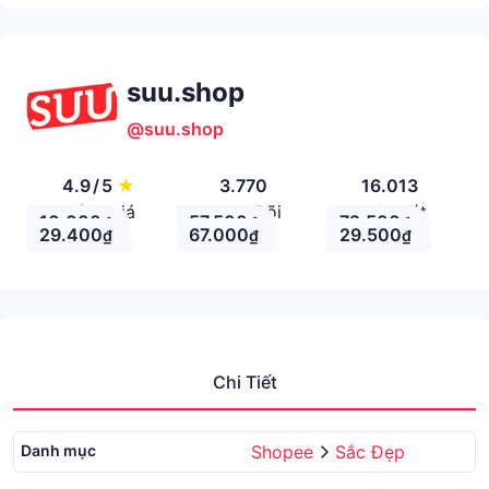
suu.shop
@suu.shop
4.9
/
5
★
3.770
16.013
Đánh giá
Theo Dõi
Nhận xét
10.000
57.500
72.500
₫
₫
₫
29.400
67.000
29.500
₫
₫
₫
Chi Tiết
Danh mục
Shopee
Sắc Đẹp