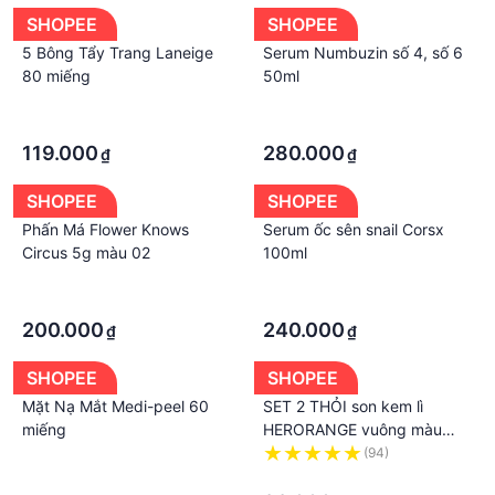
SHOPEE
SHOPEE
5 Bông Tẩy Trang Laneige
Serum Numbuzin số 4, số 6
80 miếng
50ml
·
·
·
·
119.000
280.000
₫
₫
SHOPEE
SHOPEE
Phấn Má Flower Knows
Serum ốc sên snail Corsx
Circus 5g màu 02
100ml
·
·
·
·
200.000
240.000
₫
₫
SHOPEE
SHOPEE
Mặt Nạ Mắt Medi-peel 60
SET 2 THỎI son kem lì
miếng
HERORANGE vuông màu
siêu đẹp mịn lì như nhung
·
(94)
·
·