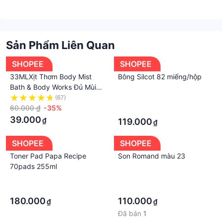
Sản Phẩm Liên Quan
SHOPEE
SHOPEE
33MLXịt Thơm Body Mist
Bông Silcot 82 miếng/hộp
Bath & Body Works Đủ Mùi
33ML - 3WICK STORE
(67)
·
60.000 ₫
-35%
·
39.000
₫
119.000
₫
SHOPEE
SHOPEE
Toner Pad Papa Recipe
Son Romand màu 23
70pads 255ml
·
·
·
·
180.000
110.000
₫
₫
Đã bán
1