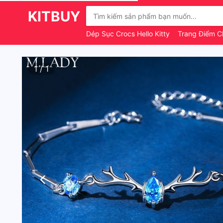
KITBUY
Dép Sục Crocs Hello Kitty
Trang Điểm C
1
/
1