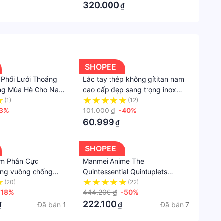
niệm
320.000
₫
Xuất
xứ
Việt
i chưa tìm hiểu kỹ càng!!!
Nam
ợp với bạn trước khi đặt hàng.
SHOPEE
mình nhé!!
Giới
 Phối Lưới Thoáng
Lắc tay thép không gỉtitan nam
tính
ang Mùa Hè Cho Nam
cao cấp đẹp sang trọng inox
kiểu ziczac vuông trangsucpt
(1)
(12)
Nữ
43%
kích cỡ 5mm màu trắng
101.000 ₫
-40%
bac #bac925 #vongtaynubac #vongtaybacnugiare
Kiểu
PTLTNA85
60.999
₫
vòng
tay/
SHOPEE
vòng
am Phân Cực
Manmei Anime The
cổ
ọng vuông chống
Quintessential Quintuplets
Mặt
 lóa đi xe đi phượt
Nakano Miku Cosplay Wig 58cm
(20)
(22)
dây
ORON
-18%
Dark Pink Long Wig Heat
444.200 ₫
-50%
chuyề
Resistant Synthetic Hair
222.100
Đã bán
1
Đã bán
7
₫
₫
Hạn