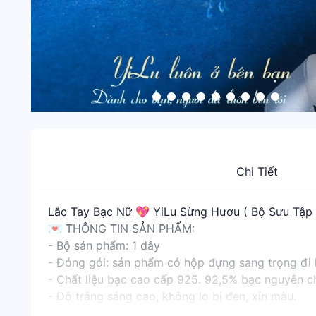
Chi Tiết
Lắc Tay Bạc Nữ 💖 YiLu Sừng Hươu ( Bộ Sưu Tập
💌 THÔNG TIN SẢN PHẨM:
- Bộ sản phẩm: 1 dây
- Đóng gói: sản phẩm có hộp đựng sang trọng đi
- Chất liệu bạc cao cấp 925. 92,5% bạc nguyên c
- Độ trắng sáng cao, không lo bị đen, xỉn màu.
- Kích thước: Chiều dài 15,5 cm + 4 cm (chuỗi mở