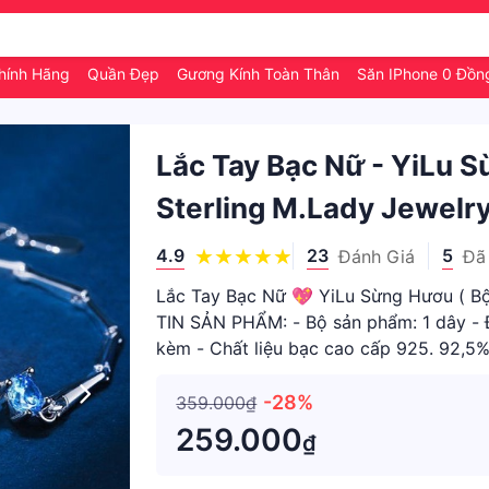
hính Hãng
Quần Đẹp
Gương Kính Toàn Thân
Săn IPhone 0 Đồ
Lắc Tay Bạc Nữ - YiLu 
Sterling M.Lady Jewelr
4.9
23
5
Đánh Giá
Đã
Lắc Tay Bạc Nữ 💖 YiLu Sừng Hươu ( 
TIN SẢN PHẨM: - Bộ sản phẩm: 1 dây - 
kèm - Chất liệu bạc cao cấp 925. 92,5%
tăng độ cứng và sáng b
-28%
359.000₫
259.000
₫