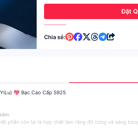
Đặt 
Chia sẻ:
 YiLu) 💖 Bạc Cao Cấp S925
 kèm
hất phần còn lại là hợp chất làm tăng độ cứng và sáng bó
 rộng)