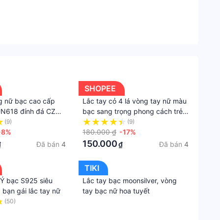
Vòng
tay
&
Lắc
tay
Phong
SHOPEE
cách
g nữ bạc cao cấp
Lắc tay cỏ 4 lá vòng tay nữ màu
Thanh
N618 đính đá CZ
bạc sang trọng phong cách trẻ
lịch,
g trọng freesize
trung làm quà tặng Larme
(9)
(9)
 sản phẩm, 100% GIỐNG ẢNH).
Hiện
-8%
accessories -VT0167
180.000 ₫
-17%
Đại,
150.000
Đã bán
4
Đã bán
4
₫
₫
, không giống ảnh, sai sản phẩm )
Nữ
Tính
TIKI
 Ý bạc S925 siêu
Lắc tay bạc moonsilver, vòng
Dịp
 bạn gái lắc tay nữ
tay bạc nữ hoa tuyết
án qua Airpay. Trong trường hợp bạn không được
Ngày
(50)
·
kỷ
·