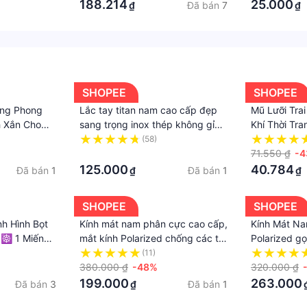
188.214
25.000
Đã bán
7
₫
₫
 NHẬT NHỮNG MẪU THIẾT KẾ MỚI NHẤT CỦA (MLJ).
 bán hàng tốt nhất, xin đừng cho đánh giá dưới năm sao kh
khảo sản phẩm thực tế, vui lòng đảm bảo kích thước phù h
SHOPEE
SHOPEE
 hơn về sản phẩm cũng như món đồ trang sức phù hợp với 
ng Phong
Lắc tay titan nam cao cấp đẹp
Mũ Lưỡi Trai
--
h Xắn Cho
sang trọng inox thép không gỉ
Khí Thời Tr
kiểu ziczac vuông trangsucpt
Và Nữ
(58)
kích cỡ 9mm màu trắng
·
71.550 ₫
-
#lactaybacnudep #lactaybacnuredep #vongtaybacnudep #
PTLTNA78
125.000
40.784
Đã bán
1
Đã bán
1
₫
₫
giare #lactaybac #vongtaybac #mlj
SHOPEE
SHOPEE
h Hình Bọt
Kính mát nam phân cực cao cấp,
Kính Mát N
é ☸ 1 Miếng
mắt kính Polarized chống các tia
Polarized g
 Patrick
sáng nhiễu, hình ảnh sắc nét
chói , chống
(11)
chân thực
380.000 ₫
-48%
AK037 - A
320.000 ₫
199.000
263.000
Đã bán
3
Đã bán
1
₫