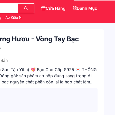
Cửa Hàng
Danh Mục
ng
Áo Kiểu Nữ
Váy Đẹp Cho Nữ
Áo Nữ
Sừng Hươu - Vòng Tay Bạc
y
 Bán
Bộ Sưu Tập YiLu) 💖 Bạc Cao Cấp S925 💌 THÔNG
Đóng gói: sản phẩm có hộp đựng sang trọng đi
 bạc nguyên chất phần còn lại là hợp chất làm