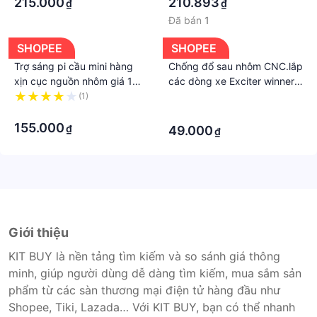
215.000
210.893
₫
₫
Đã bán
1
SHOPEE
SHOPEE
Trợ sáng pi cầu mini hàng
Chống đổ sau nhôm CNC.lắp
xịn cục nguồn nhôm giá 1
các dòng xe Exciter winner
cặp
Raider-sattria VAIO.
(1)
·
·
·
155.000
₫
49.000
₫
Giới thiệu
KIT BUY là nền tảng tìm kiếm và so sánh giá thông
minh, giúp người dùng dễ dàng tìm kiếm, mua sắm sản
phẩm từ các sàn thương mại điện tử hàng đầu như
Shopee, Tiki, Lazada… Với KIT BUY, bạn có thể nhanh