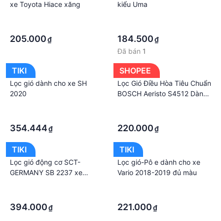
xe Toyota Hiace xăng
kiểu Uma
·
·
·
·
205.000
184.500
₫
₫
Đã bán
1
TIKI
SHOPEE
Lọc gió dành cho xe SH
Lọc Gió Điều Hòa Tiêu Chuẩn
2020
BOSCH Aeristo S4512 Dành
Cho Xe SUZUKI XL-7 , Ertiga
·
·
·
·
354.444
220.000
₫
₫
TIKI
TIKI
Lọc gió động cơ SCT-
Lọc gió-Pô e dành cho xe
GERMANY SB 2237 xe
Vario 2018-2019 đủ màu
Toyota Fortuner 2.5G,
·
·
Fortuner 2.7V, Innova G 2.0
·
·
2017-
394.000
221.000
₫
₫