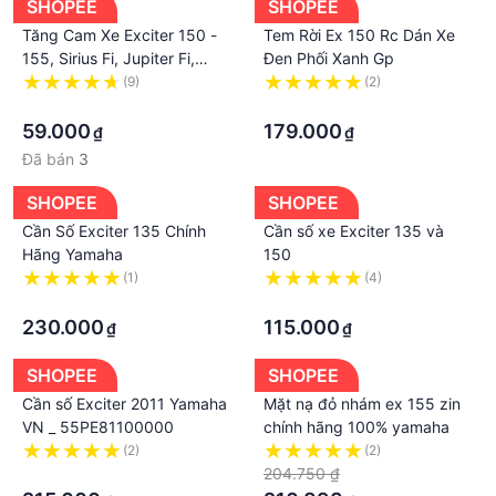
SHOPEE
SHOPEE
Tăng Cam Xe Exciter 150 -
Tem Rời Ex 150 Rc Dán Xe
155, Sirius Fi, Jupiter Fi,
Đen Phối Xanh Gp
Grande, NVX Hàng Cao Cấp
(9)
(2)
Loại 1
·
·
59.000
179.000
₫
₫
Đã bán
3
SHOPEE
SHOPEE
Cần Số Exciter 135 Chính
Cần số xe Exciter 135 và
Hãng Yamaha
150
(1)
(4)
·
·
230.000
115.000
₫
₫
SHOPEE
SHOPEE
Cần số Exciter 2011 Yamaha
Mặt nạ đỏ nhám ex 155 zin
VN _ 55PE81100000
chính hãng 100% yamaha
(2)
(2)
·
204.750 ₫