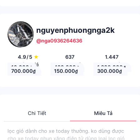
nguyenphuongnga2k
@nga0936264636
4.9
/
5
★
637
1.447
Đánh giá
Theo Dõi
Nhận xét
10.000
420.000
1.800.000
₫
₫
₫
700.000
150.000
300.000
₫
₫
₫
Chi Tiết
Miêu Tả
lọc gió dành cho xe today thường. ko dùng được
cho xe today phun xăng điện tử dùng loại lọc gió