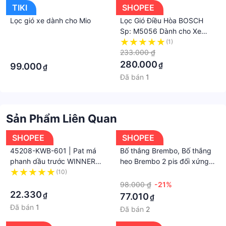
TIKI
SHOPEE
Lọc gió xe dành cho Mio
Lọc Gió Điều Hòa BOSCH
Sp: M5056 Dành cho Xe
Ford Ranger, Mazda BT-50 |
·
(1)
Hibucenter
233.000 ₫
·
280.000
₫
99.000
₫
Đã bán
1
Sản Phẩm Liên Quan
SHOPEE
SHOPEE
45208-KWB-601 | Pat má
Bố thắng Brembo, Bố thắng
phanh dầu trước WINNER
heo Brembo 2 pis đối xứng
150 / WINNER X
loại 1:1 má phanh Brembo
(10)
·
·
Frando
98.000 ₫
-21%
22.330
₫
77.010
₫
Đã bán
1
Đã bán
2