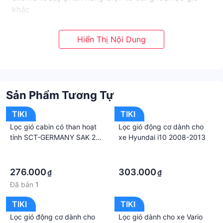
khác
Sản Phẩm Tương Tự
TIKI
TIKI
Lọc gió cabin có than hoạt
Lọc gió động cơ dành cho
tính SCT-GERMANY SAK 208
xe Hyundai i10 2008-2013
xe Toyota Innova, Fortuner,
·
·
Camry, Vios, Corolla -2015
·
·
276.000
303.000
₫
₫
Đã bán
1
TIKI
TIKI
Lọc gió động cơ dành cho
Lọc gió dành cho xe Vario