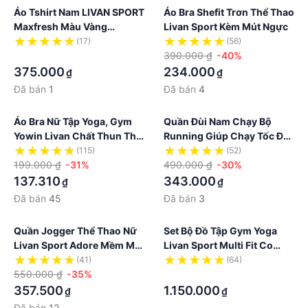
Áo Tshirt Nam LIVAN SPORT
Áo Bra Shefit Trơn Thể Thao
Maxfresh Màu Vàng
Livan Sport Kèm Mút Ngực
Thoáng Khí Năng Động
(17)
(56)
·
390.000 ₫
-40%
375.000
234.000
₫
₫
Đã bán
1
Đã bán
4
Áo Bra Nữ Tập Yoga, Gym
Quần Đùi Nam Chạy Bộ
Yowin Livan Chất Thun Thể
Running Giúp Chạy Tốc Độ
Thao Co Giãn Thoáng Khí
Nhanh Hơn, Cao Cấp Chính
(115)
(52)
Tặng Kèm Đệm Mút Ngực
199.000 ₫
-31%
Hãng Livan Sport
490.000 ₫
-30%
137.310
343.000
₫
₫
Đã bán
45
Đã bán
3
Quần Jogger Thể Thao Nữ
Set Bộ Đồ Tập Gym Yoga
Livan Sport Adore Mềm Mại
Livan Sport Multi Fit Co
Co Giãn Phù Hợp Đi Tập Đi
Giãn Thoáng Khí Kèm Mút
(41)
(64)
Chơi
550.000 ₫
-35%
Ngực Cao Cấp
·
357.500
1.150.000
₫
₫
Đã bán
12