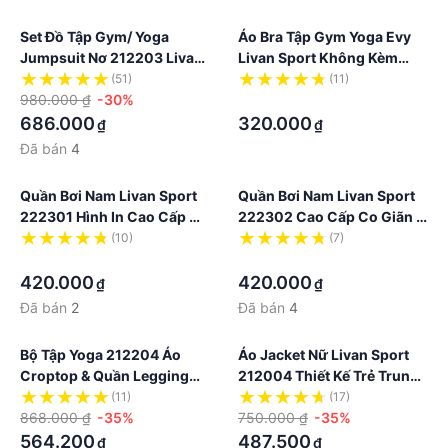
Set Đồ Tập Gym/ Yoga
Áo Bra Tập Gym Yoga Evy
Jumpsuit Nơ 212203 Livan
Livan Sport Không Kèm
Sport Co Giãn Mềm Mịn
Đệm
(51)
(11)
Cao Cấp
980.000 ₫
-30%
·
686.000
320.000
₫
₫
Đã bán
4
Quần Bơi Nam Livan Sport
Quần Bơi Nam Livan Sport
222301 Hình In Cao Cấp Co
222302 Cao Cấp Co Giãn 4
Giãn 4 Chiều Vải Trượt
Chiều Vải Trượt Nước
(10)
(7)
Nước
·
·
420.000
420.000
₫
₫
Đã bán
2
Đã bán
4
Bộ Tập Yoga 212204 Áo
Áo Jacket Nữ Livan Sport
Croptop & Quần Legging
212004 Thiết Kế Trẻ Trung
Livan Sport Co Giãn Mềm
Năng Động
(11)
(17)
Mịn
868.000 ₫
-35%
750.000 ₫
-35%
564.200
487.500
₫
₫