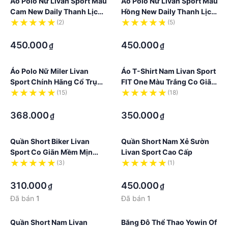
Áo Polo Nữ Livan Sport Màu
Áo Polo Nữ Livan Sport Màu
Cam New Daily Thanh Lịch
Hồng New Daily Thanh Lịch
Chống Nhăn Nhàu Kháng
Chống Nhăn Nhàu Kháng
(2)
(5)
Khuẩn Cao Cấp
·
Khuẩn Cao Cấp
·
450.000
450.000
₫
₫
Áo Polo Nữ Miler Livan
Áo T-Shirt Nam Livan Sport
Sport Chính Hãng Cổ Trụ
FIT One Màu Trắng Co Giãn
Kép Giấu Cúc Tinh Tế Co
Thoáng Khí
(15)
(18)
Giãn Thoáng Khí Màu Trắng
·
·
368.000
350.000
₫
₫
Quần Short Biker Livan
Quần Short Nam Xẻ Sườn
Sport Co Giãn Mềm Mịn
Livan Sport Cao Cấp
Thoáng Khí Hỗ Trợ Vận
(3)
(1)
Động
·
·
310.000
450.000
₫
₫
Đã bán
1
Đã bán
1
Quần Short Nam Livan
Băng Đô Thể Thao Yowin Of