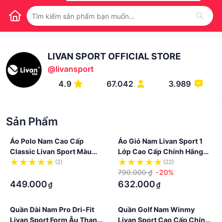
LIVAN SPORT OFFICIAL STORE
@
livansport
4.9
67.042
3.989
Sản Phẩm
Áo Polo Nam Cao Cấp
Áo Gió Nam Livan Sport 1
Classic Livan Sport Màu
Lớp Cao Cấp Chính Hãng
Ghi Đậm Thoáng Khí Chống
222001 Có Mũ
(2)
(22)
Nhăn Đẳng Cấp
·
790.000 ₫
-20%
449.000
632.000
₫
₫
Quần Dài Nam Pro Dri-Fit
Quần Golf Nam Winmy
Livan Sport Form Âu Thanh
Livan Sport Cao Cấp Chính