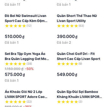
Đã bán
11
Đã bán
1
Đồ Bơi Nữ Swimsuit Livan
Quần Short Thể Thao Nữ
Sport Cao Cấp Kèm Đệm
Livan Sport Utility
Mút Ngực
(12)
(63)
·
·
510.000
390.000
₫
₫
Đã bán
1
Đã bán
2
Set Bra Tập Gym Yoga Áo
Quần Chơi Golf Dri - Fit
Bra Quần Legging Get Move
Short Cao Cấp Livan Sport
On Livan Sport Cao Cấp
(38)
(9)
1.150.000 ₫
-50%
·
575.000
549.000
₫
₫
Đã bán
1
Áo Khoác Gió Nữ 2 Lớp
Quần Sịp Đùi Sợi Bamboo
LIVAN SPORT Adore Cao
Kháng Khuẩn LIVAN SPORT
Cấp
Màu Xanh Than
(22)
(3)
868.000 ₫
-35%
·