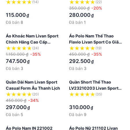
Livan Sport Màu Đen
Thoáng Khí Cao Cấp
(14)
(22)
·
350.000 ₫
-20%
115.000
280.000
₫
₫
Đã bán
8
Đã bán
1
Áo Khoác Nam Livan Sport
Áo Polo Nam Thể Thao
Chính Hãng Cao Cấp
Flavio Livan Sport Co Giãn
Perform
Thoáng Khí Thanh Lịch
(24)
(19)
1.150.000 ₫
-35%
450.000 ₫
-35%
747.500
292.500
₫
₫
Đã bán
3
Đã bán
3
Quần Dài Nam Livan Sport
Quần Short Thể Thao
Casual Form Âu Thanh Lịch
LV23210203 Livan Sport
Chính Hãng Cao Cấp
(20)
(35)
450.000 ₫
-34%
·
297.000
310.000
₫
₫
Đã bán
5
Đã bán
9
Áo Polo Nam IN 221002
Áo Polo Nữ 211102 Livan