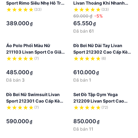
Sport Rimo Siêu Nhẹ Hỗ Trợ
Livan Thoáng Khí Nhanh
Vận Động Tối Đa Màu Xanh
Khô Màu Trơn Cơ Bản
(33)
(33)
Than
·
69.000 ₫
-5%
389.000
65.550
₫
₫
Đã bán
61
Áo Polo Phối Màu Nữ
Đồ Bơi Nữ Dài Tay Livan
211103 Livan Sport Co Giãn
Sport 212302 Cao Cấp Kèm
Mềm Mịn Thoáng Khí Cao
Đệm Mút Ngực
(7)
(6)
Cấp
·
·
485.000
610.000
₫
₫
Đã bán
3
Đã bán
1
Đồ Bơi Nữ Swimsuit Livan
Set Đồ Tập Gym Yoga
Sport 212301 Cao Cấp Kèm
212209 Livan Sport Cao
Đệm Mút Ngực
Cấp Co Giãn Mềm Mịn Kèm
(7)
(72)
·
Đệm Mút Ngực
·
590.000
850.000
₫
₫
Đã bán
11