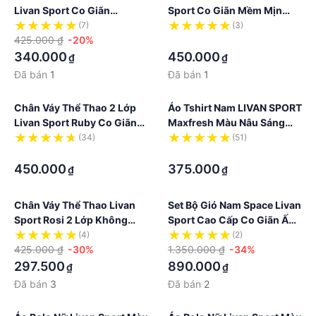
Livan Sport Co Giãn
Sport Co Giãn Mềm Mịn
Thoáng Khí Thanh Lịch
Thoáng Khí Cao Cấp
(7)
(3)
425.000 ₫
-20%
·
340.000
450.000
₫
₫
Đã bán
1
Đã bán
1
Chân Váy Thể Thao 2 Lớp
Áo Tshirt Nam LIVAN SPORT
Livan Sport Ruby Co Giãn
Maxfresh Màu Nâu Sáng
Mềm Mịn Thoáng Khí
Thoáng Khí Năng Động
(34)
(51)
·
·
450.000
375.000
₫
₫
Chân Váy Thể Thao Livan
Set Bộ Gió Nam Space Livan
Sport Rosi 2 Lớp Không
Sport Cao Cấp Co Giãn Ấm
Nhăn Nhàu Siêu Nhẹ
Áp
(4)
(2)
Thoáng Khi
425.000 ₫
-30%
1.350.000 ₫
-34%
297.500
890.000
₫
₫
Đã bán
3
Đã bán
2