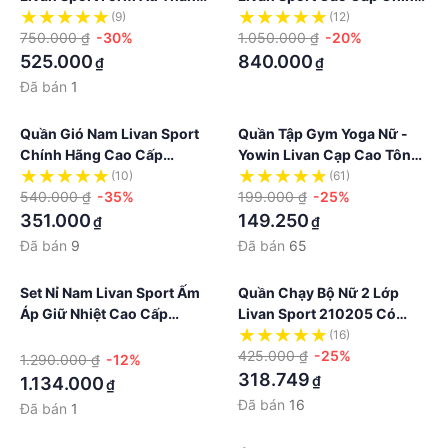
Lịch
Hãng
(9)
(12)
750.000 ₫
-30%
1.050.000 ₫
-20%
525.000
840.000
₫
₫
Đã bán
1
Quần Gió Nam Livan Sport
Quần Tập Gym Yoga Nữ -
Chính Hãng Cao Cấp
Yowin Livan Cạp Cao Tôn
Motion Fit
Dáng Co Giãn 4 Chiều
(10)
(61)
540.000 ₫
-35%
199.000 ₫
-25%
351.000
149.250
₫
₫
Đã bán
9
Đã bán
65
Set Nỉ Nam Livan Sport Ấm
Quần Chạy Bộ Nữ 2 Lớp
Áp Giữ Nhiệt Cao Cấp
Livan Sport 210205 Có
Chính Hãng
Ngăn Đựng Xung Quanh
·
(16)
Cạp
425.000 ₫
-25%
1.290.000 ₫
-12%
318.749
₫
1.134.000
₫
Đã bán
16
Đã bán
1