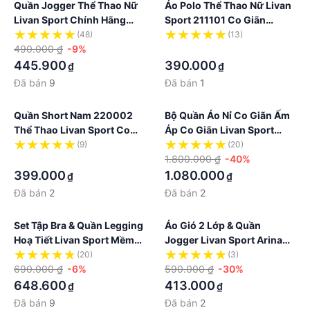
Quần Jogger Thể Thao Nữ
Áo Polo Thể Thao Nữ Livan
Livan Sport Chính Hãng
Sport 211101 Co Giãn
Cao Cấp Co Giãn 4 Chiều
Thoáng Khí Thanh Lịch
(48)
(13)
490.000 ₫
-9%
·
445.900
390.000
₫
₫
Đã bán
9
Đã bán
1
Quần Short Nam 220002
Bộ Quần Áo Nỉ Co Giãn Ấm
Thể Thao Livan Sport Co
Áp Co Giãn Livan Sport
Giãn Thoáng Khí
Greatday Chính Hãng Cao
(9)
(20)
·
Cấp LV22212210
1.800.000 ₫
-40%
399.000
1.080.000
₫
₫
Đã bán
2
Đã bán
2
Set Tập Bra & Quần Legging
Áo Gió 2 Lớp & Quần
Hoạ Tiết Livan Sport Mềm
Jogger Livan Sport Arina
Mịn Co Giãn Cao Cấp
Chính Hãng Cao Cấp
(20)
(3)
LV23212207
690.000 ₫
-6%
590.000 ₫
-30%
648.600
413.000
₫
₫
Đã bán
9
Đã bán
2