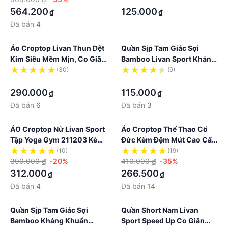
564.200
125.000
₫
₫
Đã bán
4
Áo Croptop Livan Thun Dệt
Quần Sịp Tam Giác Sợi
Kim Siêu Mềm Mịn, Co Giãn
Bamboo Livan Sport Kháng
4 Chiều Công Nghệ Dệt
Khuẩn Màu Xanh Than
(30)
(9)
Double-Face LV23211108
·
·
290.000
115.000
₫
₫
Đã bán
6
Đã bán
3
ÁO Croptop Nữ Livan Sport
Áo Croptop Thể Thao Cổ
Tập Yoga Gym 211203 Kèm
Đức Kèm Đệm Mút Cao Cấp
Mút Ngực Cao Cấp
Livan Sport
(10)
(19)
390.000 ₫
-20%
410.000 ₫
-35%
312.000
266.500
₫
₫
Đã bán
4
Đã bán
14
Quần Sịp Tam Giác Sợi
Quần Short Nam Livan
Bamboo Kháng Khuẩn
Sport Speed Up Co Giãn