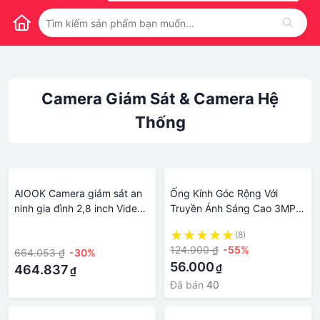
Camera Giám Sát & Camera Hệ
Thống
AIOOK Camera giám sát an
Ống Kính Góc Rộng Với
ninh gia đình 2,8 inch Video
Truyền Ánh Sáng Cao 3MP,
Hệ thống liên lạc nội bộ hai
Tiêu Cự 2.8Mm, Hệ Thống
·
(8)
chiều HD 5MP WIFI IP CCTV
Giám Sát An Ninh Gia Đình
124.000 ₫
-55%
664.053 ₫
-30%
Màn hình em bé Full Color
Thông Minh Phụ Kiện
56.000
₫
Night Vision Xem từ xa
464.837
Camera An Ninh Có Thể
₫
Thay Thế
Đã bán
40