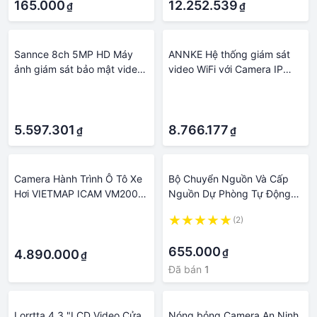
165.000
bộ Tích Hợp HDD: Không
12.252.539
₫
₫
Sannce 8ch 5MP HD Máy
ANNKE Hệ thống giám sát
ảnh giám sát bảo mật video
video WiFi với Camera IP
POE Hệ thống 4PCS 5MP IP
5MP NVR 3MP Ghi âm
·
·
camera ngoài trời
Camera an ninh Phát hiện AI
·
·
Weatherproof Home CCTV
Bộ camera CCTV Tích hợp ổ
NVR System Build-In HDD:
5.597.301
cứng: Không
8.766.177
₫
₫
Không có
Camera Hành Trình Ô Tô Xe
Bộ Chuyển Nguồn Và Cấp
Hơi VIETMAP ICAM VM200 -
Nguồn Dự Phòng Tự Động
Hệ Thống Giám Sát 24, Bộ
Cho Hệ Thống Camera Giám
·
(2)
Nhớ Trong 8GB, BH 12
Sát 4 Cổng Ra UPS Klink
·
·
Tháng
655.000
₫
4.890.000
₫
Đã bán
1
Lorrtta 4.3 "LCD Video Cửa
Nóng bỏng Camera An Ninh