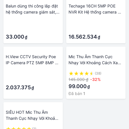
Balun dùng thi công lắp đặt
Techage 16CH 5MP POE
hệ thống camera giám sát,
NVR Kit Hệ thống camera an
dùng cho các dòng camera
ninh Âm thanh hai chiều
·
·
HD-CVI, HDTVI,...
H.265 Camera IP AI Camera
·
·
ngoài trời Bộ giám sát video
33.000
camera quan sát P2P Ổ
16.562.534
₫
₫
cứng tích hợp: Không có
H.View CCTV Security Poe
Mic Thu Âm Thanh Cực
IP Camera PTZ 5MP 8MP 4K
Nhạy Với Khoảng Cách Xa
Dome Outdoor Video giám
Cho Hệ Thống Camera Giám
·
(38)
sát cho hệ thống NVR kích
Sát - Hướng dẫn sử dụng dễ
145.000 ₫
-32%
·
thước cảm biến XMEYE: 5MP
dàng
99.000
₫
2.037.375
₫
Đã bán
1
SIÊU HOT Mic Thu Âm
Thanh Cực Nhạy Với Khoảng
Cách Xa Cho Hệ Thống
(2)