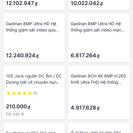
Ổ cứng tích hợp: Không có
12.102.947
10.022.042
₫
₫
Gadinan 8MP Ultra HD Hệ
Gadinan 8MP Ultra HD Hệ
thống giám sát video qua
thống giám sát video mạng
mạng POE Camera an ninh
POE Camera an ninh 4K 4CH
·
·
4K Bộ camera quan sát
8CH NVR Dome Bullet Bộ
·
·
Dome Bullet 4CH 8CH Bộ ghi
camera quan sát Bộ ghi âm
âm Bộ ổ cứng tích hợp:
12.240.924
Bộ ổ cứng tích hợp: 4T
6.817.264
₫
₫
Không có
100 Jack nguồn DC Âm / DC
Gadinan 8CH 4K 8MP H.265
Dương bắt vít chuyên dụng
NVR Ultra FHD Hệ thống
cho hệ thống camera giám
giám sát video mạng POE
(6)
·
sát
Camera an ninh IP chịu thời
·
·
tiết 8MP Bộ camera quan sát
210.000
₫
Ổ cứng tích hợp: Không có
4.917.628
₫
Đã bán
4