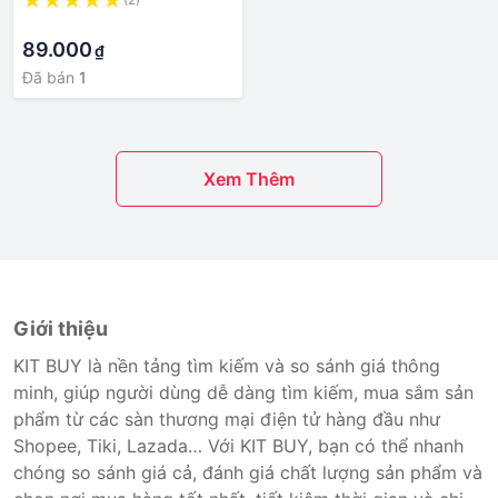
Camera Giám Sát - Hướng
·
dẫn sử dụng dễ dàng
89.000
₫
Đã bán
1
Xem Thêm
Giới thiệu
KIT BUY là nền tảng tìm kiếm và so sánh giá thông
minh, giúp người dùng dễ dàng tìm kiếm, mua sắm sản
phẩm từ các sàn thương mại điện tử hàng đầu như
Shopee, Tiki, Lazada… Với KIT BUY, bạn có thể nhanh
chóng so sánh giá cả, đánh giá chất lượng sản phẩm và