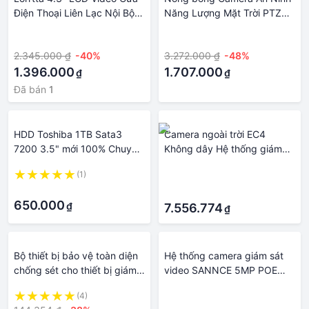
Điện Thoại Liên Lạc Nội Bộ
Năng Lượng Mặt Trời PTZ
Chuông Hồng Ngoại Quan
Hệ Thống Giám Sát Tại Nhà
·
·
Sát Ban Đêm Camera Giám
Toàn Cảnh 355 Độ 1080P
2.345.000 ₫
-40%
3.272.000 ₫
-48%
Hệ Thống Seceuity Tại Nhà
Với Âm Thanh 2 Chiều Phát
1.396.000
Hiện Chuyển Động PIR
1.707.000
₫
₫
Đã bán
1
HDD Toshiba 1TB Sata3
Camera ngoài trời EC4
7200 3.5" mới 100% Chuyên
Không dây Hệ thống giám
dụng cho hệ thống Camera
sát video IP 4MP Đèn năng
(1)
·
giám sát - Bảo hành chính
lượng mặt trời WiFi Bảo vệ
·
·
hãng 12 tháng
an ninh cho ngôi nhà thông
650.000
₫
minh Camera quan sát Màu
7.556.774
₫
sắc: 4 x Bảng điều khiển
năng lượng mặt trời
Bộ thiết bị bảo vệ toàn diện
Hệ thống camera giám sát
chống sét cho thiết bị giám
video SANNCE 5MP POE
sát hệ thống RJ45 camera
Đầu ghi NVR 8CH H.264
(4)
·
8MP Camera an ninh 5MP