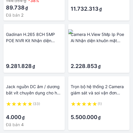
144.354 ₫
-38%
·
Ghi âm Camera IP POE HDD
89.738
₫
tích hợp: Không có
11.732.313
₫
Đã bán
2
Gadinan H.265 8CH 5MP
Camera H.View 5Mp Ip Poe
POE NVR Kit Nhận diện
Ai Nhận diện khuôn mặt
khuôn mặt an ninh Hệ thống
Camera an ninh Cctv Dome
·
·
camera quan sát Âm thanh
Giám sát video âm thanh
·
·
AI 5MP Camera IP Bộ giám
chống nước cho hệ thống
sát video P2P ngoài trời Ổ
9.281.828
Nvr Kích thước cảm biến
2.228.853
₫
₫
cứng tích hợp: 4T
Onvif: 1 chiếc Camera POE
5MP
Jack nguồn DC âm / dương
Trọn bộ hệ thống 2 Camera
bắt vít chuyên dụng cho hệ
giám sát và soi vận đơn
thống camera giám sát
chuyên nghiệp Hikvision
(33)
(1)
Vantech Full HD 1080P Lưu
·
·
trữ từ 1-3 tháng.
4.000
5.500.000
₫
₫
Đã bán
4