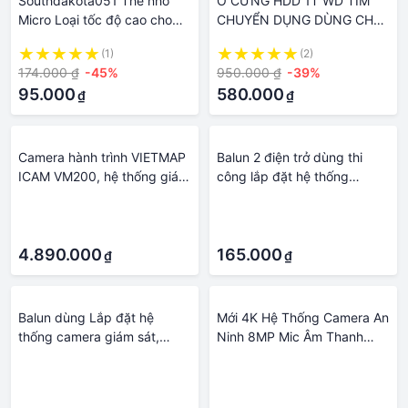
Southdakota051 Thẻ nhớ
Ổ CỨNG HDD 1T WD TÍM
Micro Loại tốc độ cao cho
CHUYỂN DỤNG DÙNG CHO
Camera Dash Máy ghi hình
CAMERA - HỆ THỐNG GIÁM
(1)
(2)
Lái xe Hệ thống giám sát tại
SÁT
174.000 ₫
-45%
950.000 ₫
-39%
nhà
95.000
580.000
₫
₫
Camera hành trình VIETMAP
Balun 2 điện trở dùng thi
ICAM VM200, hệ thống giám
công lắp đặt hệ thống
sát 24h, bộ nhớ trong 8GB
camera giám sát Analog HD
·
·
·
·
4.890.000
165.000
₫
₫
Balun dùng Lắp đặt hệ
Mới 4K Hệ Thống Camera An
thống camera giám sát,
Ninh 8MP Mic Âm Thanh
dùng cho các dòng camera
Camera Quan Sát POE NVR
·
·
HD-CVI, HDTVI,...
AI Màu Đêm Gia Đình
·
·
Camera Giám Sát Ngoài Trời