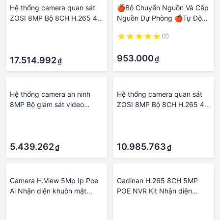
Hệ thống camera quan sát
🍎Bộ Chuyển Nguồn Và Cấp
ZOSI 8MP Bộ 8CH H.265 4K
Nguồn Dự Phòng 🍎Tự Động
Ultra HD PoE NVR Âm thanh
Cho Hệ Thống Camera Giám
·
(2)
2 chiều Còi báo động Bộ
Sát 4 Camera Và Đầu Ghi
·
·
camera IP giám sát video
UPS Klink
953.000
₫
ngoài trời HDD tích hợp:
17.514.992
₫
Không có
Hệ thống camera an ninh
Hệ thống camera quan sát
8MP Bộ giám sát video
ZOSI 8MP Bộ 8CH H.265 4K
ngoài trời 4K POE NVR Bộ
Ultra HD PoE NVR Âm thanh
·
·
camera quan sát IP gia đình
2 chiều Còi báo động Bộ
·
·
Xmeye Ổ cứng tích hợp:
camera IP giám sát video
Không có
5.439.262
ngoài trời HDD tích hợp:
10.985.763
₫
₫
Không có
Camera H.View 5Mp Ip Poe
Gadinan H.265 8CH 5MP
Ai Nhận diện khuôn mặt
POE NVR Kit Nhận diện
Camera an ninh Cctv Dome
khuôn mặt an ninh Hệ thống
·
·
Giám sát video âm thanh
camera quan sát Âm thanh