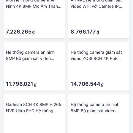
Ninh 4K 8MP Mic Âm Thanh
video WiFi với Camera IP
Camera Quan Sát POE NVR
5MP NVR 3MP Ghi âm thanh
·
·
AI Màu Đêm Camera Giám
Camera an ninh Phát hiện AI
·
·
Sát Video Gia Đình Bộ Ngoài
Bộ camera CCTV Ổ cứng
Trời Tích Hợp HDD: 4T
7.226.265
tích hợp: 2T
8.766.177
₫
₫
Hệ thống camera an ninh
Hệ thống camera giám sát
8MP Bộ giám sát video
video ZOSI 8CH 4K PoE
ngoài trời 4K POE NVR Bộ
Nhận diện khuôn mặt AI
·
·
camera quan sát IP gia đình
5MP 8MP Tầm nhìn ban đêm
·
·
Xmeye Ổ cứng tích hợp:
đủ màu Camera IP Bộ
Không có
11.796.021
camera quan sát an ninh Ổ
14.706.544
₫
₫
cứng tích hợp: Không có
Gadinan 8CH 4K 8MP H.265
Hệ thống camera an ninh
NVR Ultra FHD Hệ thống
8MP Bộ giám sát video
giám sát video mạng POE
ngoài trời 4K POE NVR Bộ
·
·
Camera an ninh IP chịu thời
camera quan sát IP gia đình
·
·
tiết 8MP Bộ camera quan sát
Xmeye Ổ cứng tích hợp: 4T