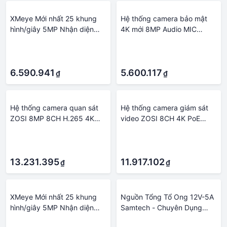
XMeye Mới nhất 25 khung
Hệ thống camera bảo mật
hình/giây 5MP Nhận diện
4K mới 8MP Audio MIC
khuôn mặt Bộ công cụ hệ
CCTV POE NVR AI Color
·
·
thống an ninh camera IP
Night Home Video Giám sát
·
·
POE Camera quan sát chống
camera ngoài trời Set Build-
nước âm thanh Giám sát
6.590.941
In
5.600.117
₫
₫
video AI Onvif NVR Ổ cứng
tích hợp: Không có
Hệ thống camera quan sát
Hệ thống camera giám sát
ZOSI 8MP 8CH H.265 4K
video ZOSI 8CH 4K PoE
Ultra HD PoE NVR Kit Âm
Nhận diện khuôn mặt AI
·
·
thanh 2 chiều Đèn trợ sáng
5MP 8MP Tầm nhìn ban đêm
·
·
Còi báo động Giám sát video
đủ màu Camera IP Bộ
ngoài trời Bộ camera IP tích
13.231.395
camera quan sát an ninh Ổ
11.917.102
₫
₫
hợp HDD: 2T
cứng tích hợp: 2T
XMeye Mới nhất 25 khung
Nguồn Tổng Tổ Ong 12V-5A
hình/giây 5MP Nhận diện
Samtech - Chuyên Dụng
khuôn mặt Camera IP POE
Cho Hệ Thống Camera An