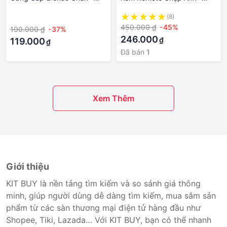
Chân Máy Ảnh, Gía Đỡ Điện
Chân Máy Quay Phim
·
(8)
Thoại Chuyên Dụng Để Quay
Livestream Tiktok Tiện Lợi
450.000 ₫
-45%
190.000 ₫
-37%
Phim Chụp Ảnh
140cm Chắc Chắn
246.000
₫
119.000
₫
Đã bán
1
Xem Thêm
Giới thiệu
KIT BUY là nền tảng tìm kiếm và so sánh giá thông
minh, giúp người dùng dễ dàng tìm kiếm, mua sắm sản
phẩm từ các sàn thương mại điện tử hàng đầu như
Shopee, Tiki, Lazada… Với KIT BUY, bạn có thể nhanh