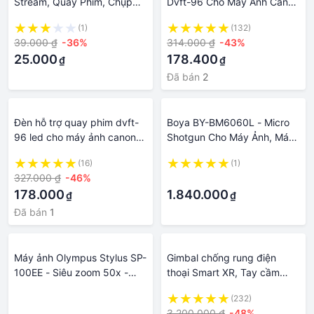
Stream, Quay Phim, Chụp
Dvft-96 Cho Máy Ảnh Canon
Ảnh Đa Năng Cho Điện Thoại
Nikon Minolta
(1)
(132)
Máy Ảnh Với Thiết Kế 3 Chân
39.000 ₫
-36%
314.000 ₫
-43%
Gấp Gọn Chắc Chắn
25.000
178.400
₫
₫
Đã bán
2
Đèn hỗ trợ quay phim dvft-
Boya BY-BM6060L - Micro
96 led cho máy ảnh canon
Shotgun Cho Máy Ảnh, Máy
nikon minolta
Quay, Chuyên Dụng Phỏng
(16)
(1)
Vấn, Quay Phim, Ghi Hình
327.000 ₫
-46%
·
Ngoài Trời
178.000
1.840.000
₫
₫
Đã bán
1
Máy ảnh Olympus Stylus SP-
Gimbal chống rung điện
100EE - Siêu zoom 50x -
thoại Smart XR, Tay cầm
Quay Phim Full HD 60fps -
gymbal chống rung quay
·
(232)
Mới 98%
phim máy ảnh tích hợp sạc
3.200.000 ₫
-48%