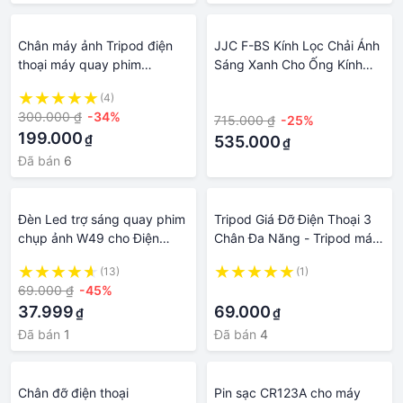
Chân máy ảnh Tripod điện
JJC F-BS Kính Lọc Chải Ánh
thoại máy quay phim
Sáng Xanh Cho Ống Kính
yunteng3388 hàng chính
Máy Ảnh Không Gương Lật
(4)
·
hãng tặng kèm kẹp điện
SLR, Bộ Lọc Ống Kính Máy
300.000 ₫
-34%
715.000 ₫
-25%
thoại và điều khiển
Ảnh Streak Màu Xanh Lam
199.000
₫
Kéo Dài Như Rạp Chiếu Phim
535.000
₫
Để Thêm Pháo Sáng Xanh
Đã bán
6
Giống Anamorphic Để Vẫn
Hình Ảnh Và Cảnh Quay
Video, 49 72 77 82mm Có
Đèn Led trợ sáng quay phim
Tripod Giá Đỡ Điện Thoại 3
Sẵn
chụp ảnh W49 cho Điện
Chân Đa Năng - Tripod máy
thoại, Máy ảnh, Action Cam,
ảnh dùng để Quay Phim,
(13)
(1)
GoPro, DJI Pocket, DJI
livestream, chụp hình
69.000 ₫
-45%
·
Action ....
37.999
69.000
₫
₫
Đã bán
1
Đã bán
4
Chân đỡ điện thoại
Pin sạc CR123A cho máy