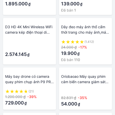
động cân chỉnh, chuyển
1.895.000
truyền hình, đầu ghi hình HD,
139.000
₫
₫
cảnh mượt mà, xoay 306 độ
thiết bị y tế, máy nội soi, ghi
Đã bán
1
hình siêu âm vào máy tính -
hàng chính hãng
D3 HD 4K Mini Wireless WiFi
Dây đeo máy ảnh thổ cẩm
camera kép điện thoại di
thời trang cho máy ảnh,máy
động Máy ảnh mạng không
quay phim
·
(1.412)
dây điện
24.000 ₫
-17%
·
19.900
₫
2.574.145
₫
Đã bán
110
Máy bay drone có camera
Oriobaoao Máy quay phim
quay phim chụp ảnh P9 PRO
cảm biến camera giám sát
quay phim chụp ảnh HD,
máy ảnh mini wifi HD A9
(21)
·
Flycam không chổi than
1080P di động máy quay
1.200.000 ₫
-39%
82.831 ₫
-35%
chính hãng
video web an toàn nhà
729.000
₫
thông minh Camera an ninh
54.000
₫
không dây