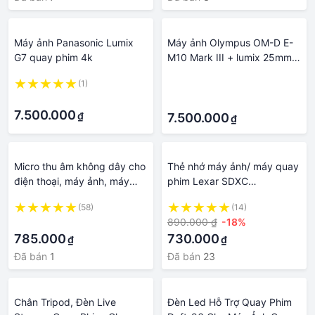
Máy ảnh Panasonic Lumix
Máy ảnh Olympus OM-D E-
G7 quay phim 4k
M10 Mark III + lumix 25mm
F1.7 - 16Megapixel - Chống
(1)
·
rung 5 trục - Quay Phim 4k -
·
·
Mới 99%
7.500.000
₫
7.500.000
₫
Micro thu âm không dây cho
Thẻ nhớ máy ảnh/ máy quay
điện thoại, máy ảnh, máy
phim Lexar SDXC
quay phim CORKT
Professional UHS-II 1800x
(58)
(14)
64GB V60, chất lượng video
·
890.000 ₫
-18%
HD 4K, tốc độ đọc 270MB/s
785.000
730.000
₫
₫
Đã bán
1
Đã bán
23
Chân Tripod, Đèn Live
Đèn Led Hỗ Trợ Quay Phim