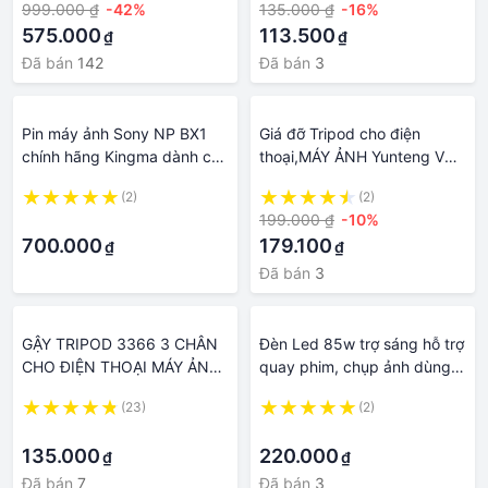
999.000 ₫
-42%
135.000 ₫
-16%
quay phim
575.000
113.500
₫
₫
Đã bán
142
Đã bán
3
Pin máy ảnh Sony NP BX1
Giá đỡ Tripod cho điện
chính hãng Kingma dành cho
thoại,MÁY ẢNH Yunteng VCT
máy quay phim ZV1, RX100
5208 , LIVESTREAM ,CHỤP
(2)
(2)
ẢNH , QUAY PHIM, HỌC
·
199.000 ₫
-10%
ONLINE
700.000
179.100
₫
₫
Đã bán
3
GẬY TRIPOD 3366 3 CHÂN
Đèn Led 85w trợ sáng hỗ trợ
CHO ĐIỆN THOẠI MÁY ẢNH
quay phim, chụp ảnh dùng
MÁY QUAY PHIM CAO 1,5M
cho điện thoại, máy ảnh
(23)
(2)
TẶNG KẸP ĐIỆN THOẠI CAO
·
·
CẤP
135.000
220.000
₫
₫
Đã bán
7
Đã bán
3