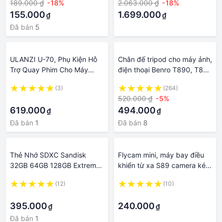
189.000 ₫
-18%
2.063.000 ₫
-18%
FullHD1080p, BH:5 năm
155.000
1.699.000
₫
₫
Đã bán
5
ULANZI U-70, Phụ Kiện Hỗ
Chân đế tripod cho máy ảnh,
Trợ Quay Phim Cho Máy
điện thoại Benro T890, T880
Ảnh, Metal Code Shoe Ball
EX, T800 EX, T660 EX,
(3)
(264)
Head - Hàng Chính Hãng
T600 EX quay phim, chụp
·
520.000 ₫
-5%
hình
619.000
494.000
₫
₫
Đã bán
1
Đã bán
8
Thẻ Nhớ SDXC Sandisk
Flycam mini, máy bay điều
32GB 64GB 128GB Extreme
khiển từ xa S89 camera kép
Pro 4K cho Máy Ảnh, Máy
4k quay phim chụp ảnh kết
(12)
(10)
Quay Phim
nốt điện thoại
·
·
395.000
240.000
₫
₫
Đã bán
1