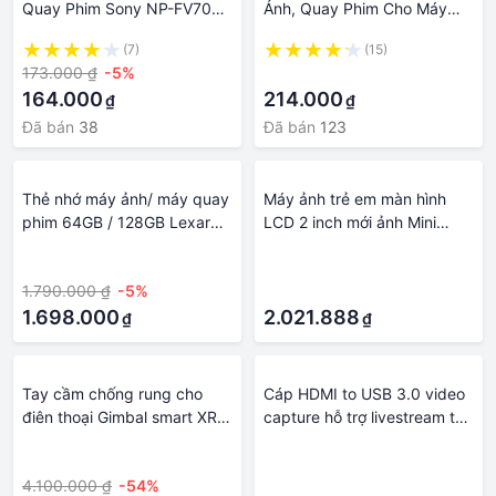
Quay Phim Sony NP-FV70
Ảnh, Quay Phim Cho Máy
7.2V 2600mAh Cao Cấp
Ảnh, Điện Thoại
(7)
(15)
AZONE
173.000 ₫
-5%
·
164.000
214.000
₫
₫
Đã bán
38
Đã bán
123
Thẻ nhớ máy ảnh/ máy quay
Máy ảnh trẻ em màn hình
phim 64GB / 128GB Lexar
LCD 2 inch mới ảnh Mini
3500x 2.0 CFast, chất lượng
Kigital Photo độ phân giải
·
·
video 4K, tốc độ đọc
cao máy quay phim Trẻ em
1.790.000 ₫
-5%
·
525MB/s - Hàng Chính hãng
Video Máy ảnh đồ chơi món
1.698.000
quà sinh nhật
2.021.888
₫
₫
Tay cầm chống rung cho
Cáp HDMI to USB 3.0 video
điên thoại Gimbal smart XR
capture hỗ trợ livestream từ
loại tốt, thiết bị quay phim,
điện thoại di động, Ipad,
·
·
video, vlog, chuyên nghiệp
Máy Ảnh, PC, PS, Máy Quay
4.100.000 ₫
-54%
·
cho điện thoại, máy ảnh, tự
Phim 360 Wii U DV, hội nghị