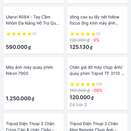
Ulanzi R084 - Tay Cầm
Vòng cao su lấy nét follow
Nhôm Đa Năng Hỗ Trợ Quay
focus ống kính máy ảnh
Phim Cho Máy Ảnh DSLR -
quay phim
(1)
(1)
Hàng Chính Hãng
·
129.000 ₫
-3%
590.000
125.130
₫
₫
Máy ảnh máy quay phim
Chân giá đỡ máy chụp ảnh/
Nikon 7900
quay phim Tripod TF 3110 +
Giá đỡ điện thoại + Remote
·
(15)
150.000 ₫
-20%
·
120.000
₫
1.250.000
₫
Đã bán
2
Tripod Điện Thoại 3 Chân
Tripod Điện Thoại 3 Chân
Cứng Cáp & chắc Chắn -
Kèm Remote Chụp Ảnh -