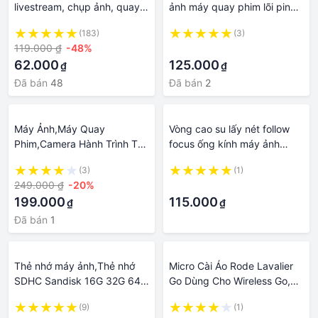
livestream, chụp ảnh, quay
ảnh máy quay phim lõi pin
phim, gậy 3 chân để đèn
lithium
(183)
(3)
livestream, máy ảnh cao
119.000 ₫
-48%
·
~2m - MrPhukien
62.000
125.000
₫
₫
Đã bán
48
Đã bán
2
Máy Ảnh,Máy Quay
Vòng cao su lấy nét follow
Phim,Camera Hành Trình Thể
focus ống kính máy ảnh
Thao Sport A9 Full HD
quay phim
(3)
(1)
1080P
249.000 ₫
-20%
·
199.000
115.000
₫
₫
Đã bán
1
Thẻ nhớ máy ảnh,Thẻ nhớ
Micro Cài Áo Rode Lavalier
SDHC Sandisk 16G 32G 64G
Go Dùng Cho Wireless Go,
Ultra Class 10 100MB/s sử
Máy Ảnh, Máy Quay Phim
(9)
(1)
dụng máy ảnh, quay phim
Mic Microphone