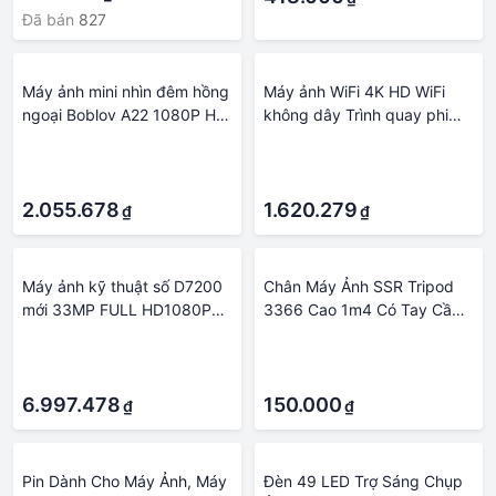
Đã bán
827
Máy ảnh mini nhìn đêm hồng
Máy ảnh WiFi 4K HD WiFi
ngoại Boblov A22 1080P HD
không dây Trình quay phim
với màn hình LED Máy quay
thông minh xe máy trực tiếp
·
·
phim nhỏ 180 ° Angel
Vision Night Vision 360 độ
·
·
Bodycam Police Cam Xe đạp
giám sát di động Màu ghi
Camera Màu sắc: A22
2.055.678
video: xanh / xanh lá cây
1.620.279
₫
₫
Máy ảnh kỹ thuật số D7200
Chân Máy Ảnh SSR Tripod
mới 33MP FULL HD1080P
3366 Cao 1m4 Có Tay Cầm
zoom quang 24X Lấy nét tự
Quay Phim
·
·
động Máy quay phim
·
·
chuyên nghiệp
6.997.478
150.000
₫
₫
Pin Dành Cho Máy Ảnh, Máy
Đèn 49 LED Trợ Sáng Chụp