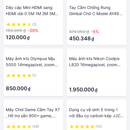
Dây cáp Mini HDMI sang
Tay Cầm Chống Rung
HDMI dài 0.5M 1M 2M 3M
Gimbal Chữ C Model AY49U
5M 10M cho máy ảnh, máy
Dành Cho Máy Quay Phim
(2)
·
quay phim, Table, Điện thoại,
Điện Thoại Máy Ảnh Đèn Trợ
150.000 ₫
-20%
474.050 ₫
-5%
Tivi Box, may chiếu
Sáng Đi Kèm Nhiều Phụ Kiện
120.000
₫
450.348
₫
Máy ảnh kts Olympus Mju
Máy ảnh kts Nikon Coolpix
5050 14megapixel, zoom
L820 16megapixel, zoom
5x, quay phim HD
khủng 30x, quay phim
(1)
·
FullHD
·
·
850.000
₫
1.950.000
₫
Máy Chơi Game Cầm Tay X7
Dụng cụ vệ sinh 5 trong 1
, Hỗ trợ sẵn 900+ game,
với đầu cọ carbon kép JJC
màn hình 4.1 inch tích hợp
cho máy ảnh/ máy quay
(38)
(10)
nghe nhạc mp3 máy ảnh
phim/ điện thoại/ máy quay