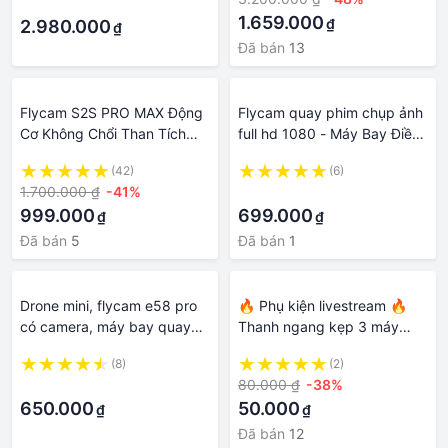
·
không dây
1.659.000
₫
2.980.000
₫
Đã bán
13
Flycam S2S PRO MAX Động
Flycam quay phim chụp ảnh
Cơ Không Chổi Than Tích
full hd 1080 - Máy Bay Điều
Hợp 2 Camera HD, Máy Bay
Khiển Từ Xa Cỡ Lớn FLYCAM
(42)
(6)
Plycam Quay Phim Chụp
TXD-8S Thế Hệ Mới - CÓ
1.700.000 ₫
-41%
·
Ảnh Trên Không
CAMERA
999.000
699.000
₫
₫
Đã bán
5
Đã bán
1
Drone mini, flycam e58 pro
🔥 Phụ kiện livestream 🔥
có camera, máy bay quay
Thanh ngang kẹp 3 máy
phim chụp ảnh, drone
điện thoại livestream quay
(8)
(2)
camera 4k, may bay dieu
phim chụp ảnh
·
80.000 ₫
-38%
khien tu xa pin cực trâu
650.000
50.000
₫
₫
Đã bán
12