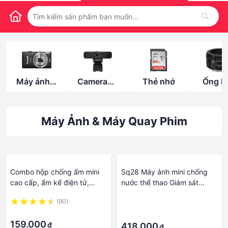
Máy ảnh -
Camera
Thẻ nhớ
Ống k
Máy quay
giám sát &
phim
Camera
hệ thống
Máy Ảnh & Máy Quay Phim
Combo hộp chống ẩm mini
Sq28 Máy ảnh mini chống
cao cấp, ẩm kế điện tử,
nước thể thao Giám sát
200gram hạt hút ẩm xanh,
video an ninh 1080p Máy
(90)
·
mút xốp, khăn lau lens cho
quay phim siêu nhỏ từ tính
·
·
máy ảnh, máy quay phim -
HD
159.000
₫
dung tích 3,6 lít
418.000
₫