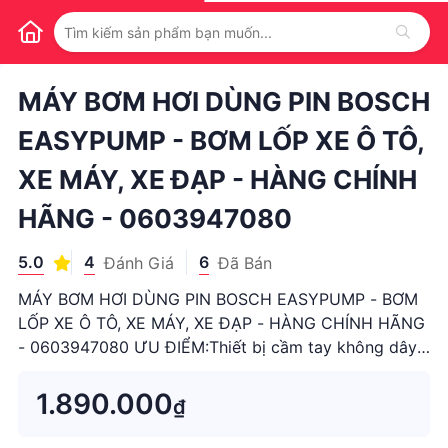
1
/
1
MÁY BƠM HƠI DÙNG PIN BOSCH
EASYPUMP - BƠM LỐP XE Ô TÔ,
XE MÁY, XE ĐẠP - HÀNG CHÍNH
HÃNG - 0603947080
5.0
4
6
Đánh Giá
Đã Bán
MÁY BƠM HƠI DÙNG PIN BOSCH EASYPUMP - BƠM
LỐP XE Ô TÔ, XE MÁY, XE ĐẠP - HÀNG CHÍNH HÃNG
- 0603947080 ƯU ĐIỂM:Thiết bị cầm tay không dây
nhỏ gọn có thể mang theo tới mọi nơi đầy tiện
dụng.Hỗ trợ bơm lốp xe (ô tô, xe máy, xe đạp), bóng
1.890.000
₫
và các thiết bị nước nhỏ lên đến 1