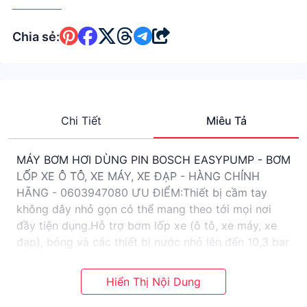
Chia sẻ:
Chi Tiết
Miêu Tả
MÁY BƠM HƠI DÙNG PIN BOSCH EASYPUMP - BƠM
LỐP XE Ô TÔ, XE MÁY, XE ĐẠP - HÀNG CHÍNH
HÃNG - 0603947080 ƯU ĐIỂM:Thiết bị cầm tay
không dây nhỏ gọn có thể mang theo tới mọi nơi
đầy tiện dụng.Hỗ trợ bơm lốp xe (ô tô, xe máy, xe
đạp), bóng và các thiết bị nước nhỏ lên đến 10,3 bar
và phù hợp với tất cả các loại van tiêu chuẩn.Giao
diện trực quan dễ dàng sử dụng với màn hình kỹ
thuật số và đèn LED chiếu sáng.Xử lý thông minh với