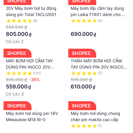
SHOPEE
SHOPEE
20V Máy bơm hơi tự động
Máy bơm lốp cầm tay dùng
dùng pin Total TACLI2001
pin Laika F1901 dành cho xe
hơi - Bảo hành 24 tháng
(6)
(4)
558.000 ₫
·
605.000
690.000
₫
₫
Đã bán
2
SHOPEE
SHOPEE
MÁY BƠM HƠI CẦM TAY
THÂN MÁY BƠM HƠI CẦM
DÙNG PIN INGCO 20V
TAY DÙNG PIN 20V INGCO
CACLI2001
CACLI2001
(121)
(7)
895.000 ₫
-38%
595.000 ₫
559.000
610.000
₫
₫
Đã bán
3
SHOPEE
SHOPEE
Máy bơm hơi dùng pin 18V
Máy bơm hơi dùng chung
Milwaukee M18 BI-0
chân pin makita cao cấp
·
(1)
·