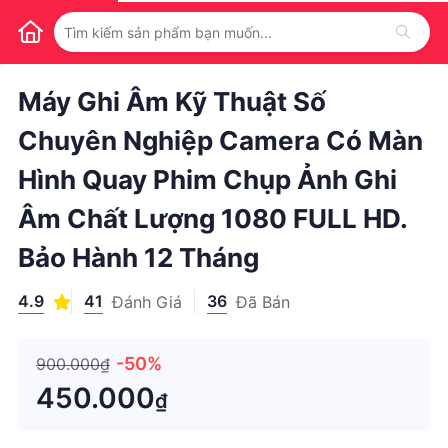
1
/
1
Máy Ghi Âm Kỹ Thuật Số
Chuyên Nghiệp Camera Có Màn
Hình Quay Phim Chụp Ảnh Ghi
Âm Chất Lượng 1080 FULL HD.
Bảo Hành 12 Tháng
4.9
41
36
Đánh Giá
Đã Bán
-50%
900.000₫
450.000
₫