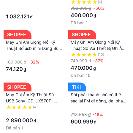
thuật số trở lại clip ổ đĩa ghi
·
(6)
âm đêm Tầm nhìn di động
799.999 ₫
-50%
·
máy ảnh mini máy nghe
400.000
₫
1.032.121
₫
nhạc mp3
Đã bán
1
SHOPEE
SHOPEE
Máy Ghi Âm Giọng Nói Kỹ
Máy Ghi Âm Giọng Nói Kỹ
Thuật Số usb mini Dạng Bút
Thuật Số Với Thiết Bị Ghi Âm
Đèn flash drive u-Dask
Giọng Nói Di Động Với TF Mở
·
(10)
Rộng Có Mật Khẩu Cho Họp
749.999 ₫
-37%
109.000 ₫
-32%
470.000
₫
74.120
₫
Đã bán
10
SHOPEE
TIKI
Máy Ghi Âm Kỹ Thuật Số
Đài phát thanh nhỏ có thể
USB Sony ICD-UX570F |
sạc lại FM di động, đài phát
4GB - Khe cắm micro SD -
thanh kỹ thuật số MP3 với
(4)
·
Màn hình OLED - Pin: 22h -
·
máy ghi âm, SD/TF/AUX, pin
718.558 ₫
-16%
MP3/LPCM
di động với pin có phím khóa
2.890.000
₫
600.999
₫
để chạy bộ, đi bộ, du lịch
Đã bán
1