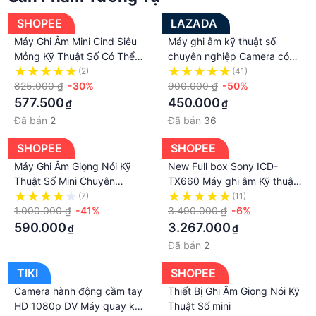
SHOPEE
LAZADA
Máy Ghi Âm Mini Cind Siêu
Máy ghi âm kỹ thuật số
Mỏng Kỹ Thuật Số Có Thể
chuyên nghiệp Camera có
Mang Theo Giọng Nói Hd
màn hình quay phim chụp
(2)
(41)
Khử Tiếng Ồn
825.000 ₫
-30%
ảnh ghi âm chất lượng 1080
900.000 ₫
-50%
FULL HD. Bảo Hành 12
577.500
450.000
₫
₫
Tháng
Đã bán
2
Đã bán
36
SHOPEE
SHOPEE
Máy Ghi Âm Giọng Nói Kỹ
New Full box Sony ICD-
Thuật Số Mini Chuyên
TX660 Máy ghi âm Kỹ thuật
Nghiệp
số bộ nhớ 16GB
(7)
(11)
1.000.000 ₫
-41%
3.490.000 ₫
-6%
590.000
3.267.000
₫
₫
Đã bán
2
TIKI
SHOPEE
Camera hành động cầm tay
Thiết Bị Ghi Âm Giọng Nói Kỹ
HD 1080p DV Máy quay kỹ
Thuật Số mini