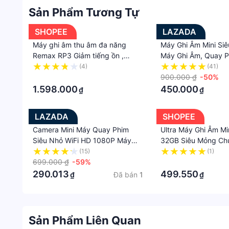
Sản Phẩm Tương Tự
SHOPEE
LAZADA
Máy ghi âm thu âm đa năng
Máy Ghi Âm Mini Si
Remax RP3 Giảm tiếng ồn ,
Máy Ghi Âm, Quay P
Chuyên dụng mini siêu nhỏ gọn
Ảnh 3in1 L8+. Ghi Â
(4)
(41)
·
Dung Lượng Pin Lớn,
900.000 ₫
-50%
Nhỏ Gọn, Bền Đẹp. 
1.598.000
450.000
₫
₫
Tháng
LAZADA
SHOPEE
Camera Mini Máy Quay Phim
Ultra Máy Ghi Âm Min
Siêu Nhỏ WiFi HD 1080P Máy
32GB Siêu Mỏng C
Ghi Âm Bí Mật Video Camera
(15)
(1)
Cảm Biến Chuyển Động Điều
699.000 ₫
-59%
·
Khiển Từ Xa DVR Camera Hành
290.013
499.550
Đã bán
1
₫
₫
Động
Sản Phẩm Liên Quan