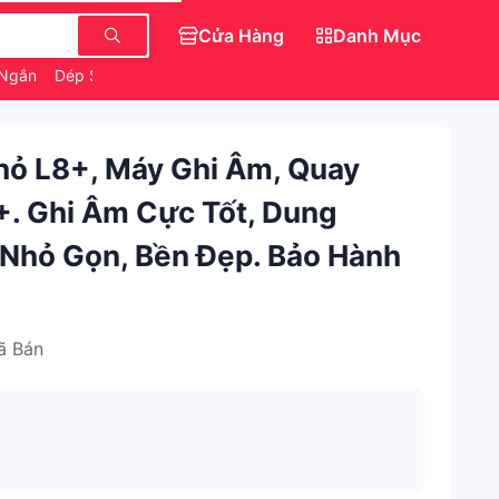
Cửa Hàng
Danh Mục
 Ngắn
Dép Sục Crocs Hello Kitty
Gấu Bông
hỏ L8+, Máy Ghi Âm, Quay
+. Ghi Âm Cực Tốt, Dung
ế Nhỏ Gọn, Bền Đẹp. Bảo Hành
ã Bán