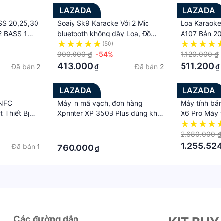
LAZADA
LAZADA
S 20,25,30
Soaiy Sk9 Karaoke Với 2 Mic
Loa Karaoke
 BASS 1
bluetooth không dây Loa, Đồ
A107 Bản 20
IÁ 1 MẠCH -
chơi giáo dục trẻ em, trau dồi tài
Nhạc Công 
(50)
I BASS 25
năng ca hát, Thích Hợp Cho
900.000 ₫
-54%
Cực Mạnh, 
1.120.000 ₫
Cắm Trại, Gia Đình KTV, Tương
Pin 24 Giờ 
413.000
511.200
Đã bán
2
Đã bán
2
₫
₫
Thích Với Điện Thoại Di Động
Sử Dụng - B
Bảng Máy Tính Chiếu Nhạc Phần
LAZADA
LAZADA
Mềm Đa Chức
NFC
Máy in mã vạch, đơn hàng
Máy tính bả
t Thiết Bị
Xprinter XP 350B Plus dùng khổ
X6 Pro Máy 
giấy K80
12GB + 512
·
k
Khuyến mãi 
2.680.000 
·
 Karaoke/
thông minh 
1.255.52
Đã bán
1
760.000
₫
 DSP Giải
hình 10,8 i
 HIFI Bộ
Android 5G
ây Với Bộ
trực tuyến M
h LED Cho
 Xe Hơi
Các đường dẫn