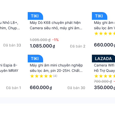
TIKI
TIKI
êu Nhỏ L8+,
Máy Dò K68 chuyên phát hiện
Máy ghi âm 
him, Chụp
Camera siêu nhỏ, máy ghi âm
siêu lọc âm
m Cực Tốt,
siêu nhỏ, thiết bị định vị- Máy dò
ngày, có na
·
 Thiết Kế
K68 dò tìm phát hiện Quay len ,
Chip thế hệ
·
1.095.000 ₫
-1%
Bảo Hành 12
Nghe trom, G.P.S hiệu quả. K68
660.000
Đã bán
33
1.085.000
Đã bán
2
₫
Detector Mini Audio Spy Camera
GSM Finder GPS Signal Lens RF
TIKI
LAZADA
Locator Tracker Detection
i Espia 8-
Máy ghi âm mini chuyên nghiệp
Camera Wifi
Wireles Camera
huyên MRAY
siêu lọc âm, pin 20-25H. Chất
Hỗ Trợ Qua
lượng thu âm HD
Phim Siêu N
(4)
·
Máy Ghi Âm 
700.000 ₫
Camera Cảm
660.000
350.000
Đã bán
1
Đã bán
30
₫
Điều Khiển 
Hành Động.