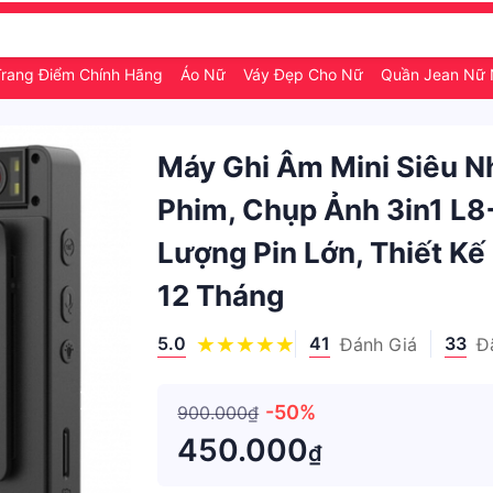
Trang Điểm Chính Hãng
Áo Nữ
Váy Đẹp Cho Nữ
Quần Jean Nữ
Máy Ghi Âm Mini Siêu N
Phim, Chụp Ảnh 3in1 L8
Lượng Pin Lớn, Thiết K
12 Tháng
5.0
41
33
Đánh Giá
Đ
-50%
900.000₫
450.000
₫