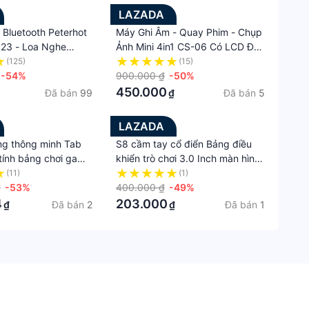
LAZADA
 Bluetooth Peterhot
Máy Ghi Âm - Quay Phim - Chụp
23 - Loa Nghe
Ảnh Mini 4in1 CS-06 Có LCD Đa
Suất Lớn Âm Bass
Năng, Máy Ghi Âm, Quay Video,
(125)
(15)
Nghe Nhạc Cực Đã,
-54%
Ghi Âm Cực Kì Sắc Nét, Rõ
900.000 ₫
-50%
Độ Bền Cực Cao, Dễ
Ràng, Độ Phân Giải Cao, Hỗ Trợ
450.000
Đã bán
99
Đã bán
5
₫
ảo Hành 2 Năm.
Nhìn Đêm, Dễ Dàng Thành Cúc
Áo .
LAZADA
ng thông minh Tab
S8 cầm tay cổ điển Bảng điều
tính bảng chơi game
khiển trò chơi 3.0 Inch màn hình
GB 2023 Chính hãng
HD 8Bit 500 + trò chơi cổ điển
(11)
(1)
lớn Máy tính bảng
₫
-53%
Được Xây Dựng Trong Xách Tay
400.000 ₫
-49%
dành cho trẻ em Màn
Mini Retro Video Console AV Kết
4
203.000
Đã bán
2
Đã bán
1
₫
₫
nch Thẻ SIM kép
Nối TV
 8800mah Lớp học
áy tính bảng giá rẻ