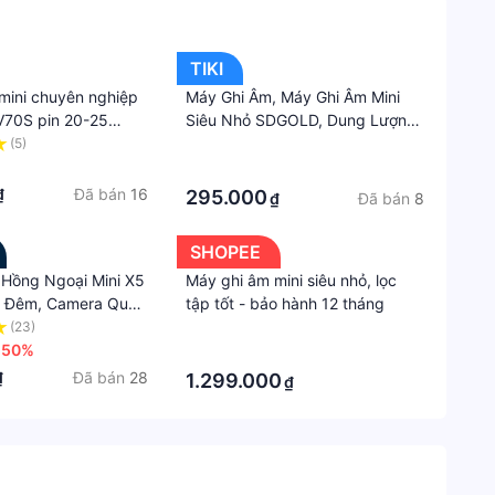
TIKI
mini chuyên nghiệp
Máy Ghi Âm, Máy Ghi Âm Mini
 V70S pin 20-25
Siêu Nhỏ SDGOLD, Dung Lượng
m châm siêu mạnh.
8GB, Sử Dụng Dễ Dàng,Lọc Thu
(5)
·
 mới 2024
Tiếng Tốt - Hàng Chính Hãng
·
Đã bán
16
₫
295.000
Đã bán
8
₫
SHOPEE
 Hồng Ngoại Mini X5
Máy ghi âm mini siêu nhỏ, lọc
y Đêm, Camera Quay
tập tốt - bảo hành 12 tháng
hỏ WiFi HD 1080P
(23)
·
Bí Mật Video
-50%
·
 Biến Chuyển Động
Đã bán
28
₫
1.299.000
₫
Từ Xa DVR Camera