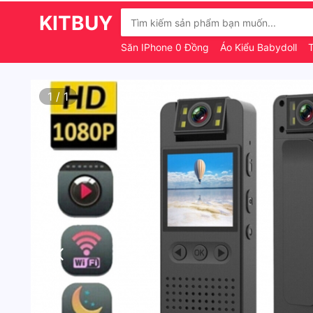
KITBUY
Săn IPhone 0 Đồng
Áo Kiểu Babydoll
1
/
1