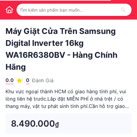
1
/
1
Máy Giặt Cửa Trên Samsung
Digital Inverter 16kg
WA16R6380BV - Hàng Chính
Hãng
0.0
0
Đánh Giá
Khu vực ngoại thành HCM có giao hàng tính phí, vui
lòng liên hệ trước.Lắp đặt MIỄN PHÍ ở nhà trệt / có
thang máy, vật tư phát sinh tính phí.Cần hỗ trợ giao
hàng nhanh, quý KH vui lòng liên hệ / chat...
8.490.000
₫