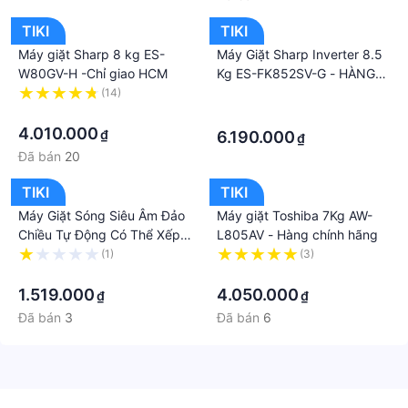
đồng).....
TIKI
TIKI
Máy giặt Sharp 8 kg ES-
Máy Giặt Sharp Inverter 8.5
W80GV-H -Chỉ giao HCM
Kg ES-FK852SV-G - HÀNG
CHÍNH HÃNG - CHỈ GIAO
(14)
·
·
HCM
·
4.010.000
₫
6.190.000
₫
Đã bán
20
TIKI
TIKI
Máy Giặt Sóng Siêu Âm Đảo
Máy giặt Toshiba 7Kg AW-
Chiều Tự Động Có Thể Xếp
L805AV - Hàng chính hãng
Gọn
(1)
(3)
·
·
1.519.000
4.050.000
₫
₫
Đã bán
3
Đã bán
6