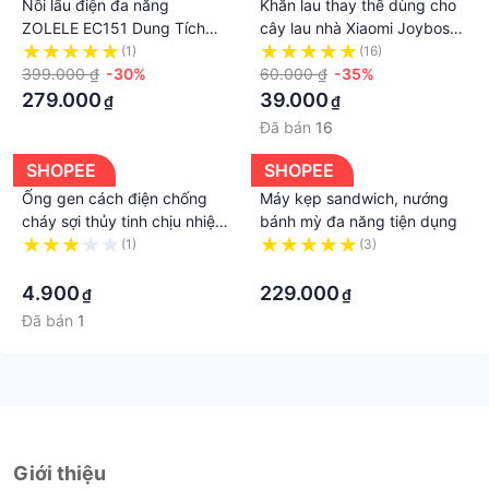
Nồi lẩu điện đa năng
Khăn lau thay thế dùng cho
ZOLELE EC151 Dung Tích
cây lau nhà Xiaomi Joybos
Lớn 1.5L điều chỉnh nhiệt độ
M16 Xiaomi Zolele M16
(1)
(16)
nhỏ tay cầm dài
399.000 ₫
-30%
60.000 ₫
-35%
279.000
39.000
₫
₫
Đã bán
16
SHOPEE
SHOPEE
Ống gen cách điện chống
Máy kẹp sandwich, nướng
cháy sợi thủy tinh chịu nhiệt
bánh mỳ đa năng tiện dụng
độ cao luồn dây điện dây
(1)
(3)
đồng
·
·
4.900
229.000
₫
₫
Đã bán
1
Giới thiệu