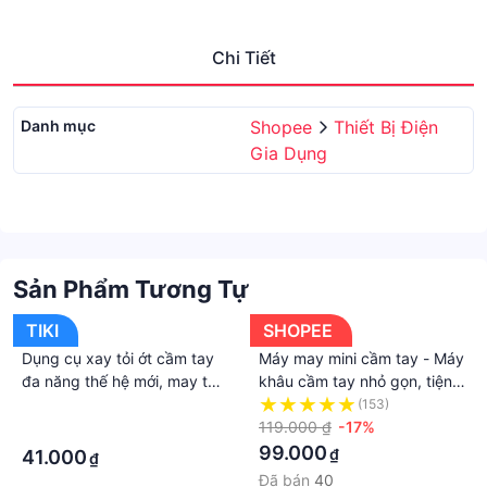
Chi Tiết
Danh mục
Shopee
Thiết Bị Điện
Gia Dụng
Sản Phẩm Tương Tự
TIKI
SHOPEE
Dụng cụ xay tỏi ớt cầm tay
Máy may mini cầm tay - Máy
đa năng thế hệ mới, may tỏi
khâu cầm tay nhỏ gọn, tiện
ớt kéo tay mẫu mới, máy xay
dụng . máy may thông minh
·
(153)
tỏi Mini Food Chopper
119.000 ₫
-17%
·
99.000
₫
41.000
₫
Đã bán
40