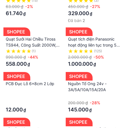
internet vào mạng và tivi
Tháng
(15)
(3)
thường không có internet
63.000 ₫
-2%
450.000 ₫
-27%
61.740
329.000
₫
₫
Đã bán
2
SHOPEE
SHOPEE
Quạt Sưởi Hai Chiều Tiross
Quạt tích điện Panasonic
TS944, Công Suất 2000W,
hoạt động liên tục trong 5
Hàng Chính Hãng, Bảo Hành
đến 16 giờ tùy tốc độ giúp
(1)
(125)
12 Tháng
990.000 ₫
-44%
làm mát hiệu quả cho cả gia
2.000.000 ₫
-50%
đình bạn
558.000
1.000.000
₫
₫
SHOPEE
SHOPEE
PCB Đục Lỗ 6x8cm 2 Lớp
Nguồn Tổ Ong 24v -
3A/5A/10A/15A/20A
·
·
·
200.000 ₫
-28%
12.000
145.000
₫
₫
SHOPEE
SHOPEE