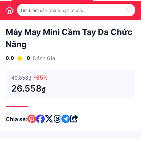
1
/
1
Máy May Mini Cầm Tay Đa Chức
Năng
0.0
0
Đánh Giá
-35%
40.858₫
26.558
₫
Chia sẻ: