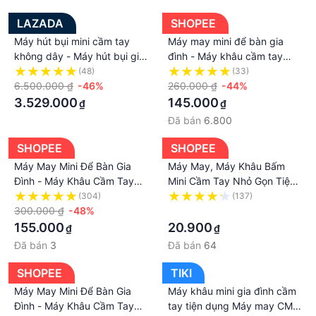
LAZADA
SHOPEE
Máy hút bụi mini cầm tay
Máy may mini để bàn gia
không dây - Máy hút bụi gia
đình - Máy khâu cầm tay
đình - May hut bui - May hut
Mini gia đình siêu tiện lợi
(48)
(33)
bui xe ôtô - Tốt hơn robot
6.500.000 ₫
-46%
New cho mọi nhà
260.000 ₫
-44%
hut bụi lau nhà tự sạc pin
3.529.000
145.000
₫
₫
xiaomi, ecovacs, máy hút bụi
Đã bán
6.800
cầm tay đa năng Philips -
Lưc hút 27000PA, Màn hình
SHOPEE
SHOPEE
LCD
Máy May Mini Để Bàn Gia
Máy May, Máy Khâu Bấm
Đình - Máy Khâu Cầm Tay
Mini Cầm Tay Nhỏ Gọn Tiện
Mini Gia Đình Siêu Tiện Lợi
Dụng Có Hộp Đựng ssr
(304)
(137)
300.000 ₫
-48%
·
155.000
20.900
₫
₫
Đã bán
3
Đã bán
64
SHOPEE
TIKI
Máy May Mini Để Bàn Gia
Máy khâu mini gia đình cầm
Đình - Máy Khâu Cầm Tay
tay tiện dụng Máy may CMD