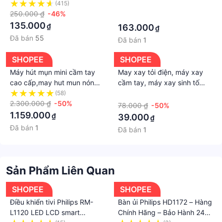
Mini Gia Đình Siêu Tiện Lợi
hỗ trợ may vá.
(415)
·
Thiết Kế Nhỏ Gọn
250.000 ₫
-46%
·
135.000
₫
163.000
₫
Đã bán
55
Đã bán
1
SHOPEE
SHOPEE
Máy hút mụn mini cầm tay
May xay tỏi điện, máy xay
cao cấp,may hut mun nóng
cầm tay, máy xay sinh tố
lạnh,hút mịn cám,mụn đầu
mini sạc điện - FLATIZE
(58)
·
đen Lescolton
2.300.000 ₫
-50%
78.000 ₫
-50%
1.159.000
₫
39.000
₫
Đã bán
1
Đã bán
1
Sản Phẩm Liên Quan
SHOPEE
SHOPEE
Điều khiển tivi Philips RM-
Bàn ủi Philips HD1172 – Hàng
L1120 LED LCD smart
Chính Hãng – Bảo Hành 24