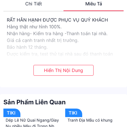
Chi Tiết
Miêu Tả
RẤT HÂN HẠNH ĐƯỢC PHỤC VỤ QUÝ KHÁCH
Hàng thật như hình 100%.
Nhận hàng- Kiểm tra hàng -Thanh toán tại nhà.
Giá cả cạnh tranh nhất trị trường.
Bảo hành 12 tháng.
Được kiểm tra, test thử tại nhà sau đó thanh toán
======================================
MÁY RỬA XE HONDA-3500W
THƯƠNG HIỆU HONDA là một thương hiệu đến từ
Nhật Bản chuyên nhiều lĩnh vực khác nhau.
Nhờ nắm được công nghệ chế tạo hợp kim nhẹ, bền
trong các chi tiết, tiếp tục ra mắt nhiều sản phẩm,
Sản Phẩm Liên Quan
mang lại rất nhiều sản phẩm chất lượng đứng đầu thị
trường
TIKI
TIKI
Máy rửa xe cao áp công suất 3500W giúp quá trình
Dép Lê Nữ Quai Ngang/Giay
Tranh Địa Mẫu có khung
xịt rửa mạnh mẽ, nhanh chóng hơn, tiết kiệm nước.
Nu nhiều Màu đi Trong Nhà