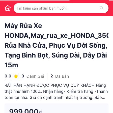
1
/
1
Máy Rửa Xe
HONDA,May_rua_xe_HONDA_350
Rủa Nhà Cửa, Phục Vụ Đời Sống,
Tạng Bình Bọt, Súng Dài, Dây Dài
15m
0.0
0
2
Đánh Giá
Đã Bán
RẤT HÂN HẠNH ĐƯỢC PHỤC VỤ QUÝ KHÁCH Hàng
thật như hình 100%. Nhận hàng- Kiểm tra hàng -Thanh
toán tại nhà. Giá cả cạnh tranh nhất trị trường. Bảo
hành 12 tháng. Được kiểm tra...
999.000
₫