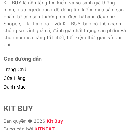
KIT BUY là nền tảng tìm kiếm và so sánh giá thông
Cá Nhân và không thuộc đối tượng phải chịu thuế
minh, giúp người dùng dễ dàng tìm kiếm, mua sắm sản
GTGT. Do đó hoá đơn VAT không được cung cấp
phẩm từ các sàn thương mại điện tử hàng đầu như
trong trường hợp này.
Shopee, Tiki, Lazada… Với KIT BUY, bạn có thể nhanh
chóng so sánh giá cả, đánh giá chất lượng sản phẩm và
chọn nơi mua hàng tốt nhất, tiết kiệm thời gian và chi
phí.
Các đường dẫn
Trang Chủ
Cửa Hàng
Danh Mục
KIT BUY
Bản quyền © 2026
Kit Buy
Cung cấp bởi
KITNEXT