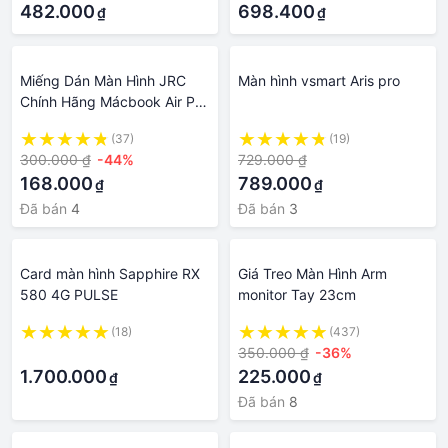
482.000
698.400
₫
₫
Miếng Dán Màn Hình JRC
Màn hình vsmart Aris pro
Chính Hãng Mácbook Air Pro
M1 M2 13 inch 14 inch 15
(37)
(19)
inch 16 inch Dán Từ Tính
300.000 ₫
-44%
729.000 ₫
Chống Lóa Chống Xước
168.000
789.000
₫
₫
Đã bán
4
Đã bán
3
Card màn hình Sapphire RX
Giá Treo Màn Hình Arm
580 4G PULSE
monitor Tay 23cm
(18)
(437)
·
350.000 ₫
-36%
1.700.000
225.000
₫
₫
Đã bán
8