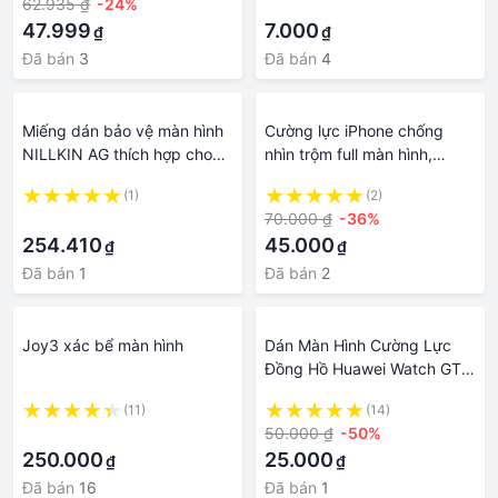
62.935 ₫
-24%
·
8 plus 15 13 pro max Kính
47.999
7.000
₫
₫
Đã bán
3
Đã bán
4
Miếng dán bảo vệ màn hình
Cường lực iPhone chống
NILLKIN AG thích hợp cho
nhìn trộm full màn hình,
iPad Air 5 2022 Air 4/ Pro
không lag, giật cảm ứng,
(1)
(2)
12.9 11 2018 2020 2021 10.2
không vỡ mép tặng bộ giấy
·
70.000 ₫
-36%
2019 Mini
lau màn hình
254.410
45.000
₫
₫
Đã bán
1
Đã bán
2
Joy3 xác bể màn hình
Dán Màn Hình Cường Lực
Đồng Hồ Huawei Watch GT3
SE và GT3 Runner Loại 3D
(11)
(14)
Full Viền Và Kính Phẳng 9H
·
50.000 ₫
-50%
SWASTORE
250.000
25.000
₫
₫
Đã bán
16
Đã bán
1