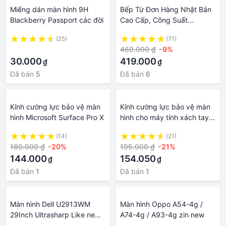
Miếng dán màn hình 9H
Bếp Từ Đơn Hàng Nhật Bản
Blackberry Passport các đời
Cao Cấp, Công Suất
Lớn,Tích Hợp Nhiều Chế Độ,
(25)
(71)
Màn Hình Cảm Ứng Siêu
·
460.000 ₫
-9%
Nhạy
30.000
419.000
₫
₫
Đã bán
5
Đã bán
6
Kính cường lực bảo vệ màn
Kính cường lực bảo vệ màn
hình Microsoft Surface Pro X
hình cho máy tính xách tay
Microsoft Surface 1 2 3 13.5
(14)
(21)
15 inch
180.000 ₫
-20%
195.000 ₫
-21%
144.000
154.050
₫
₫
Đã bán
1
Đã bán
1
Màn hình Dell U2913WM
Màn hình Oppo A54-4g /
29Inch Ultrasharp Like new
A74-4g / A93-4g zin new
99%