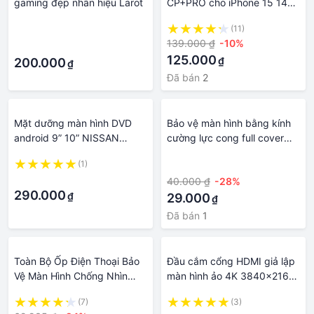
gaming đẹp nhãn hiệu Larot
CP+PRO cho iPhone 15 14
pro max 13 Pro Max 12 Pro
·
(11)
Max 11 Pro Max X Xs Max Xr
139.000 ₫
-10%
·
Full màn hình
125.000
₫
200.000
₫
Đã bán
2
Mặt dưỡng màn hình DVD
Bảo vệ màn hình bằng kính
android 9” 10” NISSAN
cường lực cong full cover
SUNNY 2010 2011 2012
cho xiaomi 11 12 13 pro lite
(1)
·
2013 2014 2015 2016 2017
·
40.000 ₫
-28%
2018 2019 2020 2021
290.000
₫
29.000
₫
Đã bán
1
Toàn Bộ Ốp Điện Thoại Bảo
Đầu cắm cổng HDMI giả lập
Vệ Màn Hình Chống Nhìn
màn hình ảo 4K 3840x2160
Trộm Cho iphone 15 14 13 12
60Hz tại BB.PC
(7)
(3)
pro x xr xs max 11 15 pro 7