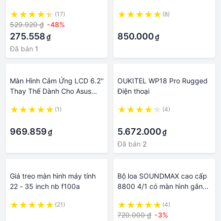
Chống Thấm Nước IP65
(17)
(8)
Chuyên Dụng
529.920 ₫
-48%
·
275.558
850.000
₫
₫
Đã bán
1
Màn Hình Cảm Ứng LCD 6.2''
OUKITEL WP18 Pro Rugged
Thay Thế Dành Cho Asus
Điện thoại
Zenfone 5 2018 Gamme
(1)
(4)
ZE620KL ZS620KL X00QD
·
·
X00QD
969.859
5.672.000
₫
₫
Đã bán
2
Giá treo màn hình máy tính
Bộ loa SOUNDMAX cao cấp
22 - 35 inch nb f100a
8800 4/1 có màn hình gắn
được 2 micro
(21)
(4)
·
720.000 ₫
-3%