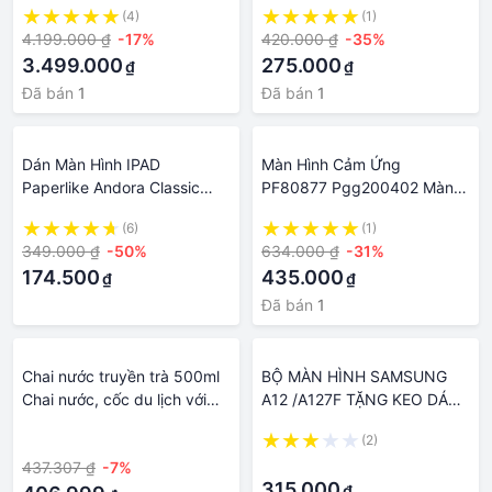
(4)
(1)
4.199.000 ₫
-17%
420.000 ₫
-35%
3.499.000
275.000
₫
₫
Đã bán
1
Đã bán
1
Dán Màn Hình IPAD
Màn Hình Cảm Ứng
Paperlike Andora Classic
PF80877 Pgg200402 Màn
Paperfilm
Hình Hiển Thị PF81076
(6)
(1)
PF81185 10.4inch Cho GS2
349.000 ₫
-50%
634.000 ₫
-31%
2600
174.500
435.000
₫
₫
Đã bán
1
Chai nước truyền trà 500ml
BỘ MÀN HÌNH SAMSUNG
Chai nước, cốc du lịch với
A12 /A127F TẶNG KEO DÁN
màn hình cảm ứng LCD
VÀ BỘ SỬA 9 MÓN
·
(2)
thông minh, giữ nóng hoặc
·
437.307 ₫
-7%
lạnh （Đen）
315.000
₫