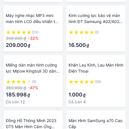
Máy nghe nhạc MP3 mini
Kính cường lực bảo vệ màn
màn hình LCD điều khiển từ
hình ĐT Samsung A02/A02s
xa Bluetooth 5.0 hỗ trợ thẻ
full màn hình full keo - tặng
(23)
(2)
TF
bộ giấy lau kính trị giá 10K
306.000 ₫
-32%
·
209.000
16.500
₫
₫
Miếng dán màn hình cường
Khăn Lau Kính, Lau Màn Hình
lực Mipow Kingbull 3D dành
Điện Thoại
cho iPhone 7 Plus/8 Plus
(5)
(59)
350.000 ₫
-47%
·
185.998
1.000
₫
₫
Đã bán
12
Đã bán
4
Đồng Hồ Thông Minh 2023
Màn Hình SamSung a70 Cao
GT5 Màn Hình Cảm Ứng
Cấp