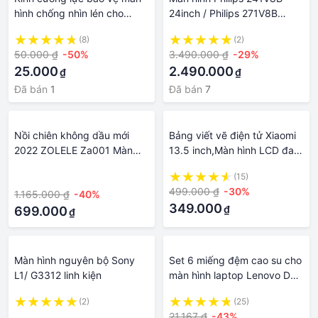
hình chống nhìn lén cho
24inch / Philips 271V8B
Samsung ss Galaxy A54 A34
27inch - Hàng Chính Hãng
(8)
(2)
A24 A05 A05s A04E A04
50.000 ₫
-50%
3.490.000 ₫
-29%
A04s A03 A03s A14 A13
25.000
2.490.000
₫
₫
A23 A53 A73 M14 M23 M33
M53 S21 S20 FE 4G 5G
Đã bán
1
Đã bán
7
2022 2023
Nồi chiên không dầu mới
Bảng viết vẽ điện tử Xiaomi
2022 ZOLELE Za001 Màn
13.5 inch,Màn hình LCD đa
hình cảm ứng Nồi chiên tự
màu bút cảm ứng công nghệ
·
(15)
động đa chức năng 4.5L
499.000 ₫
-30%
1.165.000 ₫
-40%
349.000
₫
699.000
₫
Màn hình nguyên bộ Sony
Set 6 miếng đệm cao su cho
L1/ G3312 linh kiện
màn hình laptop Lenovo Dell
HP ASUS tiện dụng
(2)
(25)
·
21.167 ₫
-43%