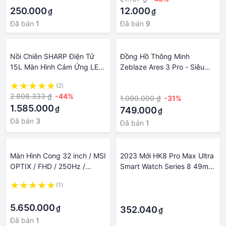
250.000
12.000
₫
₫
Đã bán
1
Đã bán
9
Nồi Chiên SHARP Điện Tử
Đồng Hồ Thông Minh
15L Màn Hình Cảm Ứng LED
Zeblaze Ares 3 Pro - Siêu
12 Chức Năng Lập Trình Sẵn
bền, siêu mạnh mẽ, Hỗ trợ
(2)
·
BH 12 Tháng
nghe gọi, Hỗ trợ giọng nói,
2.808.333 ₫
-44%
1.090.000 ₫
-31%
màn hình lớn.
1.585.000
₫
749.000
₫
Đã bán
3
Đã bán
1
Màn Hình Cong 32 inch / MSI
2023 Mới HK8 Pro Max Ultra
OPTIX / FHD / 250Hz /
Smart Watch Series 8 49mm
G32C4X / Bảo Hành 36
2.12 inch Cao RTAE AMOLED
(1)
·
Tháng
Màn hình NFC IWO SMART
·
·
5.650.000
₫
352.040
₫
Đã bán
1