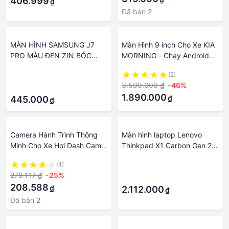
406.999
₫
Đã bán
2
MÀN HÌNH SAMSUNG J7
Màn Hình 9 inch Cho Xe KIA
PRO MÀU ĐEN ZIN BÓC
MORNING - Chạy Android
MÁY
Tiếng Việt - Đầu DVD
·
(2)
Android Kèm Mặt Dưỡng
3.500.000 ₫
-46%
·
Giắc Zin KIA MORNING
1.890.000
₫
445.000
₫
Camera Hành Trình Thông
Màn hình laptop Lenovo
Minh Cho Xe Hơi Dash Cam
Thinkpad X1 Carbon Gen 2
1080P HD Màn Hình LCD 3
3, HP Folio 1040 G3 - 14
(1)
·
"Kc8303
Inch 2K Slim Pin 40 Pin
278.117 ₫
-25%
·
208.588
₫
2.112.000
₫
Đã bán
2