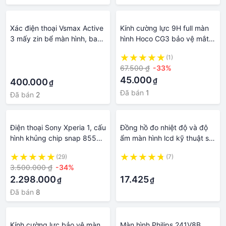
Xác điện thoại Vsmax Active
Kính cường lực 9H full màn
3 mấy zin bể màn hình, bao
hình Hoco CG3 bảo vệ mắt,
main rin full chức năng. BH 1
chống trầy xước cảm ứng
·
(1)
năm
nhạy cho iP
67.500 ₫
-33%
·
45.000
₫
400.000
₫
Đã bán
1
Đã bán
2
Điện thoại Sony Xperia 1, cấu
Đồng hồ đo nhiệt độ và độ
hình khủng chip snap 855
ẩm màn hình lcd kỹ thuật số
màn 4K
1.5m cho tủ lạnh bể cá
(29)
(7)
3.500.000 ₫
-34%
·
2.298.000
17.425
₫
₫
Đã bán
8
Kính cường lực bảo vệ màn
Màn hình Philips 241V8B