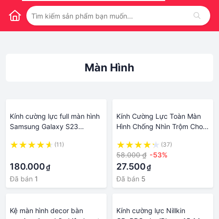
Màn Hình
Kính cường lực full màn hình
Kính Cường Lực Toàn Màn
Samsung Galaxy S23
Hình Chống Nhìn Trộm Cho
ultra/s21 ultra/S22 ultra/ S20
OPPO Reno 8T 8 8Z 7 6 5 4
(11)
(37)
S20 Plus S20 Ultra S 3D CP
Pro+ Plus 7Z 6Z 3 2 2Z 2F
·
58.000 ₫
-53%
+ Max nillkin
5F 5Z Reno8 T Reno8 Reno7
180.000
27.500
₫
₫
Reno6 Reno5 4G 5G 2023
Đã bán
1
Đã bán
5
Kệ màn hình decor bàn
Kính cường lực Nillkin