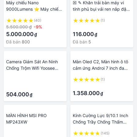
Máy chiếu Nano
☒ ✎ Khăn trải bàn máy vi
9000Lumens ⭐ Máy chiếu
tính phủ bụi vải ren nắp đậy
Ultra HD 4K 1080P Văn
màn hình LCD phím che TV
(40)
(1)
phòng tại nhà Màn hình LCD
vuông chống
5.500.000 ₫
-9%
·
thông minh LED Máy chiếu
5.000.000
116.000
₫
₫
mini cầm
Đã bán
800
Đã bán
5
Camera Giám Sát An Ninh
Màn Oled C2, Màn hình ô tô
Chống Trộm Wifi Yoosee
cảm ứng Androi 7 inch đa
Ys2in1 1 Cam 2 Màn Hình
chức năng lắp sim 4G- thu
·
(1)
phát wifi hoặc wifi tiếng việt.
·
·
DVD oto
1.358.000
₫
504.000
₫
MÀN HÌNH MSI PRO
Kính Cường Lực 9/10.1 Inch
MP243XW
Chống Trầy Chống Thấm
Nước Bảo Vệ Màn Hình
·
(145)
Radio Xe Hơi