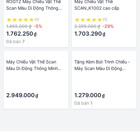
ROGTZ Máy Chiếu Vật Thể
Máy Chiếu Vật Thể
Scan Màu Di Động Thông
SCAN_K1002 cao cấp
Minh Lấy Nét Tự Động Scan
(1)
(1)
Tài Liệu K1002 - Hàng Nhập
1.855.000 ₫
-5%
2.399.000 ₫
-29%
Khẩu
1.762.250
1.703.290
₫
₫
Đã bán
7
Máy Chiếu Vật Thể Scan
Tặng Kèm Bút Trình Chiếu -
Màu Di Động Thông Minh
Máy Scan Màu Di Động
K1080 Lấy Nét Tự Động
Thông Minh Scan Tài Liệu
·
·
Scan Tài Liệu
A4/A5/A6/A7 K1000 10
·
·
A3/A4/A5/A6/A7
Mega Pixel - Máy Scan Màu
2.949.000
Di Động Quét Tài Liệu Tốc
1.279.000
₫
₫
Độ Cao Cảm Biến 10Mpx
Đã bán
1
Cực Nét