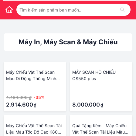
Máy In, Máy Scan & Máy Chiếu
Máy Chiếu Vật Thể Scan
MÁY SCAN HỘ CHIẾU
Màu Di Động Thông Minh
OS550 plus
Lấy Nét Tự Động Scan Tài
·
·
Liệu A3/A4/A5/A6/A7 K1080
4.484.000 ₫
-35%
·
2.914.600
8.000.000
₫
₫
Máy Chiếu Vật Thể Scan Tài
Quà Tặng Kèm - Máy Chiếu
Liệu Màu Tốc Độ Cao K800
Vật Thể Scan Tài Liệu Màu