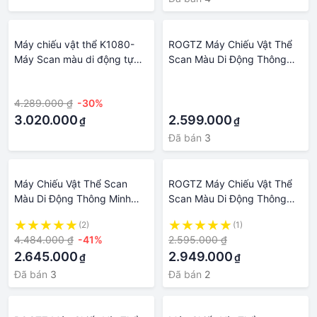
Máy chiếu vật thể K1080-
ROGTZ Máy Chiếu Vật Thể
Máy Scan màu di động tự
Scan Màu Di Động Thông
động lấy nét thông minh-
Minh Lấy Nét Tự Động Scan
·
·
Nhận dạng thông tin thẻ căn
Tài Liệu K800 Plus - Hàng
4.289.000 ₫
-30%
·
cước
Nhập Khẩu
3.020.000
2.599.000
₫
₫
Đã bán
3
Máy Chiếu Vật Thể Scan
ROGTZ Máy Chiếu Vật Thể
Màu Di Động Thông Minh
Scan Màu Di Động Thông
Lấy Nét Tự Động Scan Tài
Minh Lấy Nét Tự Động Scan
(2)
(1)
Liệu K800 Plus
Tài Liệu A3/A4/A5/A6/A7
4.484.000 ₫
-41%
2.595.000 ₫
K1080 - Hàng Nhập Khẩu
2.645.000
2.949.000
₫
₫
Đã bán
3
Đã bán
2