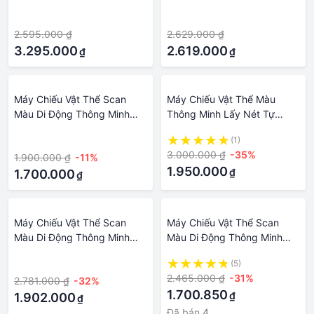
Plus Hỗ Trợ Kết Nối VGA -
Tốc Độ Cao K800 Plus Hỗ
·
·
HDMI - USB - AV Độ Phân
Trợ Kết Nối VGA - HDMI -
2.595.000 ₫
2.629.000 ₫
Giải 10MP. A3/A4/A5
USB - AV Độ Phân Giải
Document Camera Image
3.295.000
10MP. A3/A4/A5 Document
2.619.000
₫
₫
Scanner Direct Connect
Camera Image Scanner
Visualizer Ultra Zoom Google
Direct Connect Visualizer
Meet For Office And
Ultra Zoom Google Meet For
Máy Chiếu Vật Thể Scan
Máy Chiếu Vật Thể Màu
Classroom
Office And Classroom
Màu Di Động Thông Minh
Thông Minh Lấy Nét Tự
Lấy Nét Tự Động Scan Tài
Động Scan Tài Liệu K1002
·
(1)
Liệu K1002
3.000.000 ₫
-35%
1.900.000 ₫
-11%
1.950.000
₫
1.700.000
₫
Máy Chiếu Vật Thể Scan
Máy Chiếu Vật Thể Scan
Màu Di Động Thông Minh
Màu Di Động Thông Minh
Lấy Nét Tự Động Scan Tài
Lấy Nét Tự Động Scan Tài
·
(5)
Liệu K1002
Liệu K1002
2.465.000 ₫
-31%
2.781.000 ₫
-32%
1.700.850
₫
1.902.000
₫
Đã bán
4