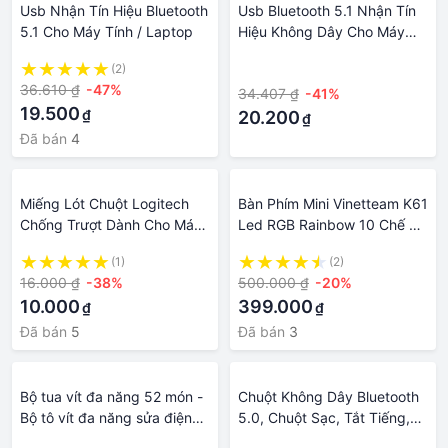
Usb Nhận Tín Hiệu Bluetooth
Usb Bluetooth 5.1 Nhận Tín
5.1 Cho Máy Tính / Laptop
Hiệu Không Dây Cho Máy
Tính / Laptop
(2)
·
36.610 ₫
-47%
34.407 ₫
-41%
19.500
₫
20.200
₫
Đã bán
4
Miếng Lót Chuột Logitech
Bàn Phím Mini Vinetteam K61
Chống Trượt Dành Cho Máy
Led RGB Rainbow 10 Chế Độ
Tính, Laptop Giá Siêu Rẻ
Cực Đẹp Thiết Kế Nhỏ Gọn
(1)
(2)
Phím Bấm Êm Dùng Cho Máy
16.000 ₫
-38%
500.000 ₫
-20%
Tính Laptop PC - Hàng
10.000
399.000
₫
₫
Chính Hãng
Đã bán
5
Đã bán
3
Bộ tua vít đa năng 52 món -
Chuột Không Dây Bluetooth
Bộ tô vít đa năng sửa điện
5.0, Chuột Sạc, Tắt Tiếng,
thoại, tô vít sửa laptop, sửa
Nhiều Hồ Quang Cảm Ứng,