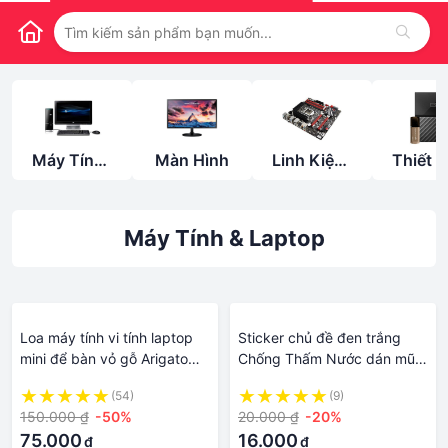
Máy Tính
Màn Hình
Linh Kiện
Thiết B
Bàn
Máy Tính
Lưu Tr
Máy Tính & Laptop
Loa máy tính vi tính laptop
Sticker chủ đề đen trắng
mini để bàn vỏ gỗ Arigato
Chống Thấm Nước dán mũ
M22 loa Loyfun bass giá rẻ
bảo hiểm, laptop, máy tính,
(54)
(9)
âm thanh cực hay
ván trượt,... 126
150.000 ₫
-50%
20.000 ₫
-20%
75.000
16.000
₫
₫