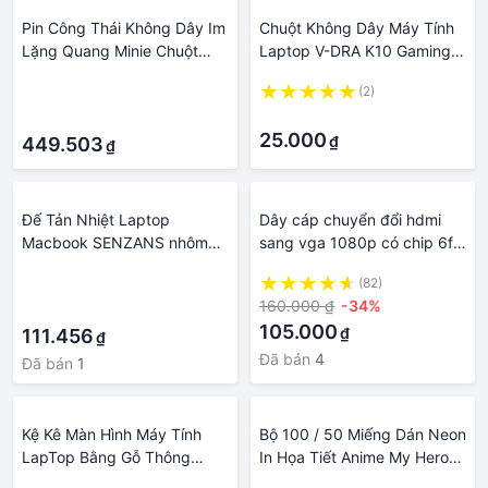
Pin Công Thái Không Dây Im
Chuột Không Dây Máy Tính
Lặng Quang Minie Chuột
Laptop V-DRA K10 Gaming
Usb 4 Nút Ánh Sáng Máy
Dễ Thương Cute GIÁ RẺ ĐỘ
·
(2)
Tính Macbook Chuột Cho
BỀN CAO tặng kèm pin
·
·
Máy Tính Laptop Chơi Game
chuột
25.000
₫
Phụ Kiện
449.503
₫
Đế Tản Nhiệt Laptop
Dây cáp chuyển đổi hdmi
Macbook SENZANS nhôm
sang vga 1080p có chip 6ft
cao cấp, giá đỡ máy tính 15
cho máy tính bàn / laptop
·
(82)
6 inch, 14 inch, 13 inch, 17
160.000 ₫
-34%
·
inch để bàn sang trọng
105.000
₫
111.456
₫
Đã bán
4
Đã bán
1
️Kệ Kê Màn Hình Máy Tính
Bộ 100 / 50 Miếng Dán Neon
LapTop Bằng Gỗ Thông
In Họa Tiết Anime My Hero
Chắc Chắn, Giá Rẻ, Nhiều
Academia Chống Thấm