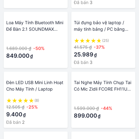
Đã bán
3
Loa Máy Tính Bluetooth Mini
Túi đựng bảo vệ laptop /
Để Bàn 2.1 SOUNDMAX
máy tính bảng / PC bằng
A828 Loa Vi Tính Laptop Âm
neoprene mềm chất lượng
·
(25)
Thanh Hay Bass Lớn Có Dây
cao 10-17 inch
41.575 ₫
-37%
1.689.000 ₫
-50%
25.989
₫
849.000
₫
Đã bán
3
Đèn LED USB Mini Linh Hoạt
Tai Nghe Máy Tính Chụp Tai
Cho Máy Tính / Laptop
Có Mic Zidli FCORE FH11U
Màu Hồng Led Rgb Tai Nghe
(8)
·
Headphone Vi Tính Laptop
12.505 ₫
-25%
1.599.000 ₫
-44%
Pc Có Dây
9.400
₫
899.000
₫
Đã bán
2