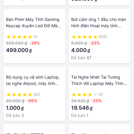
Bàn Phím Máy Tính Gaming
Bút cảm ứng 1 đầu cho màn
Keycap Xuyên Led Đổi Màu
hình điện thoại máy tính
Assassins AK5000 Bàn Phím
bảng laptop ipad iphone
(1)
(525)
Giả Cơ Laptop Có Dây
samsung android, cây viết
699.000 ₫
-29%
6.000 ₫
-33%
Keyboard Chơi Game
cảm ứng đầu cao su
499.000
4.000
₫
₫
Đã bán
47
Bộ dụng cụ vệ sinh Laptop,
Tai Nghe Nhét Tai Tương
tai nghe Airpod, máy tính
Thích Với Laptop Máy Tính
macbook, bàn phím, máy
Bảng Android
(22)
(2)
ảnh đa năng 7 in 1 nhỏ gọn S
80.000 ₫
-99%
24.432 ₫
-20%
P
1.000
19.546
₫
₫
Đã bán
3
Đã bán
1