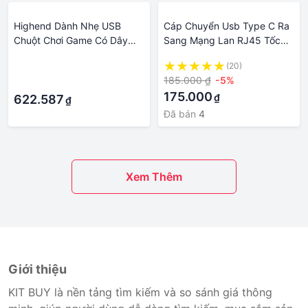
Highend Dành Nhẹ USB
Cáp Chuyển Usb Type C Ra
Chuột Chơi Game Có Dây
Sang Mạng Lan RJ45 Tốc
RGB Chuột 6400 DPI Tổ Ong
Độ 10/100/1000Mbps Cho
·
(20)
Rỗng Cho Máy Tính Laptop
Máy Tính Laptop
185.000 ₫
-5%
·
Trắng Đen Lập Trình Macro
175.000
₫
622.587
₫
Đã bán
4
Xem Thêm
Giới thiệu
KIT BUY là nền tảng tìm kiếm và so sánh giá thông