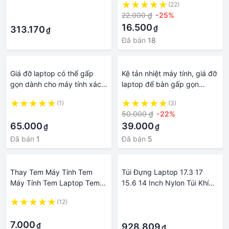
·
(22)
Găn
Nước Trang Trí Laptop / Xe
22.000 ₫
-25%
·
Hơi / Máy Tính
16.500
₫
313.170
₫
Đã bán
18
Giá đỡ laptop có thể gấp
Kệ tản nhiệt máy tính, giá đỡ
gọn dành cho máy tính xách
laptop để bàn gấp gọn
tay
được, chất liệu kim loại/nhựa
(1)
(3)
bền chỉ dễ vệ sinh tặng túi đi
·
50.000 ₫
-22%
kèm
65.000
39.000
₫
₫
Đã bán
1
Đã bán
5
Thay Tem Máy Tính Tem
Túi Đựng Laptop 17.3 17
Máy Tính Tem Laptop Tem
15.6 14 Inch Nylon Túi Khí
Core I5 Gen 4 5 Tem Core I5
Đeo Vai Túi Xách Tay Máy
(12)
·
Thế Hệ 4 5
Tính Túi Chống Nước Sứ Giả
·
·
Nam Nữ Túi Đựng Máy Tính
7.000
₫
Xách Tay
928.809
₫