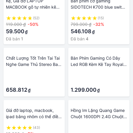
Kệ, Giá đỡ LAPTOP
Bàn phím cơ gaming
MACBOOK gỗ tự nhiên kê
SIDOTECH K700 blue switch
tản nhiệt máy tính 15.6inch,
cho máy tính với 96 key đèn
(52)
(15)
14inch, 13inch để bàn 2 tầng
led RGB núm xoay điều
119.000 ₫
-50%
799.000 ₫
-32%
kê gọn bàn phím rời
chỉnh ánh sáng âm lượng
59.500
546.108
₫
₫
hành trình phím vừa tay giúp
chơi game đánh máy nhanh
Đã bán
1
Đã bán
4
không delay pc laptop -
Hàng chính hãng
Chất Lượng Tốt Trên Tai Tai
Bàn Phím Gaming Có Dây
Nghe Game Thủ Stereo Bass
Led RGB Kèm Kê Tay Royal
Sâu Tai Nghe Chơi Game
Kludge RK918 Màu Trắng -
·
·
Chụp Tai Kèm Micro Cho
Bàn Phím Cơ Máy Tính
·
·
Máy Tính Máy Tính Laptop
Laptop Thiết Kế Cực Đẹp
Notebook
658.812
1.299.000
₫
₫
Giá đỡ laptop, macbook,
Hồng Im Lặng Quang Game
ipad bằng nhôm có thể điều
Chuột 1600DPI 2.4G Chuột
chỉnh được độ cao, đế tản
USB Không Dây Cho Máy
(43)
·
nhiệt kê laptop,giá đỡ máy
Tính Laptop 667C