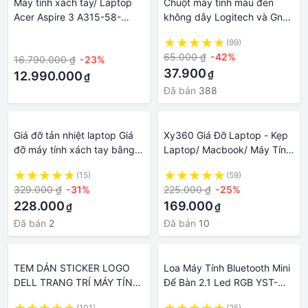
Máy tính xách tay/ Laptop
Chuột máy tính màu đen
Acer Aspire 3 A315-58-
không dây Logitech và Gnet
54M5
Silent M220 bảo hành 12
·
(99)
tháng
65.000 ₫
-42%
16.790.000 ₫
-23%
37.900
₫
12.990.000
₫
Đã bán
388
Giá đỡ tản nhiệt laptop Giá
Xy360 Giá Đỡ Laptop - Kẹp
đỡ máy tính xách tay bằng
Laptop/ Macbook/ Máy Tính
hợp kim nhôm có quạt có
Bảng/ Ipad 10 - 15.6 Inch -
(15)
(59)
thể điều-Tương thích với bất
Tương Thích Với Các Loại
329.000 ₫
-31%
225.000 ₫
-25%
kỳ sản phẩm
Tay Treo
228.000
169.000
₫
₫
Đã bán
2
Đã bán
10
TEM DÁN STICKER LOGO
Loa Máy Tính Bluetooth Mini
DELL TRANG TRÍ MÁY TÍNH
Để Bàn 2.1 Led RGB YST-
LAPTOP
1307 Loa Vi Tính Laptop
(101)
(25)