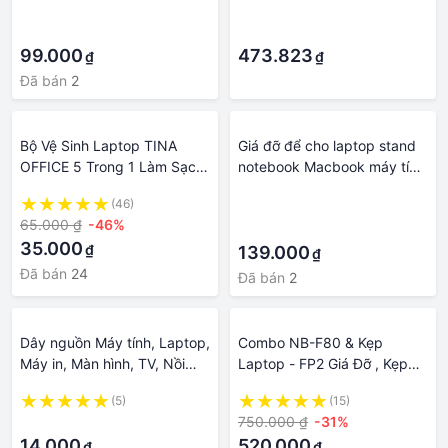
·
·
máy tính cao cấp
Ma Thuật, cực Chất Thích
·
·
Hợp Cho Laptop, iPad, MAC,
99.000
Máy Tính
473.823
₫
₫
Đã bán
2
Bộ Vệ Sinh Laptop TINA
Giá đỡ để cho laptop stand
OFFICE 5 Trong 1 Làm Sạch
notebook Macbook máy tính
Đa Năng - Phụ Kiện Làm
xách tay hợp kim nhôm có
(46)
·
Sạch Máy Tính - Bộ Vệ Sinh
thể tháo rời kiêm tản nhiệt.
65.000 ₫
-46%
·
Laptop/Máy Tính
35.000
₫
139.000
₫
Đã bán
24
Đã bán
2
Dây nguồn Máy tính, Laptop,
Combo NB-F80 & Kẹp
Máy in, Màn hình, TV, Nồi
Laptop - FP2 Giá Đỡ , Kẹp
cơm điện - Dây to 1m2-1m6
Latop - Máy Tính Bảng 10
(5)
(15)
-17Inch - Chính Hãng NB
·
750.000 ₫
-31%
14.000
520.000
₫
₫