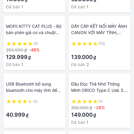
Đã bán
1
Đã bán
1
MOFII KITTY CAT PLUS - Bộ
DÂY CÁP KẾT NỐI MÁY ẢNH
bàn phím giả cơ và chuột
CANON VỚI MÁY TÍNH,
không dây MoFii Geezer Tai
LAPTOP USB CABLE CCB-
(3)
(75)
mèo cho PC, Laptop, Tivi,
01
250.000 ₫
-48%
·
Máy tính bảng..
129.999
139.000
₫
₫
Đã bán
1
Đã bán
2
USB Bluetooth bổ sung
Đầu Đọc Thẻ Nhớ Thông
bluetooth cho máy tính để
Minh ORICO Type C Usb 3.0
bàn và laptop bị hỏng
SDXC SDHC MMC Dành Cho
(2)
(1)
bluetooth mặc định qua
Máy Tính PC Laptop CD2D
·
200.000 ₫
-26%
cổng usb rất tiện lợi
40.999
149.000
₫
₫
Đã bán
1