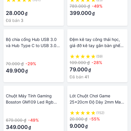
Gaming Âm Thanh Hay Bass
·
789.000 ₫
-49%
Lớn Có Dây
28.000
399.000
₫
₫
Đã bán
3
Bộ chia cổng Hub USB 3.0
Đệm kê tay công thái học,
và Hub Type C to USB 3.0
giá đỡ kê tay gắn bàn ghế
cho laptop, máy tính,... - BH
văn phòng giảm đau mỏi tay
·
(59)
6T 1 Đổi 1
khi làm việc trên máy tính
109.000 ₫
-28%
70.000 ₫
-29%
laptop
79.000
₫
49.900
₫
Đã bán
41
Chuột Máy Tính Gaming
Lót Chuột Chơi Game
Bosston GM109 Led Rgb
25x20cm Độ Dày 2mm May
Chuột Vi Tính Laptop Pc
Viền Chắc Chắn Đa Dạng
·
(152)
Chơi Game Có Dây Siêu
Hình Giao Hàng Ngẫu Nhiên
20.000 ₫
-55%
679.000 ₫
-49%
Nhạy
Bàn Di Chuột Cho Máy Tính
9.000
₫
349.000
PC Laptop Gaming - XSmart
₫