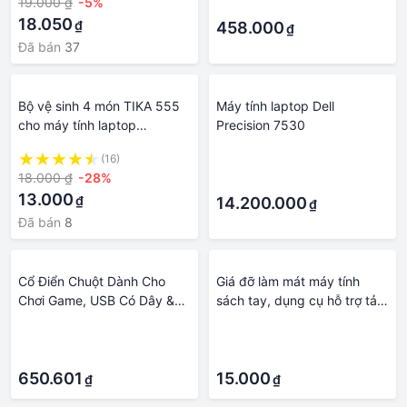
19.000 ₫
-5%
·
tính
18.050
₫
458.000
₫
Đã bán
37
Bộ vệ sinh 4 món TIKA 555
Máy tính laptop Dell
cho máy tính laptop
Precision 7530
Macbook máy ảnh nhỏ gọn
(16)
·
tiện lợi siêu sạch BUNOC's
18.000 ₫
-28%
·
13.000
₫
14.200.000
₫
Đã bán
8
Cổ Điển Chuột Dành Cho
Giá đỡ làm mát máy tính
Chơi Game, USB Có Dây &
sách tay, dụng cụ hỗ trợ tản
Không Dây Đen Chuột Máy
nhiệt laptop thông minh tiện
·
·
Tính Game Thủ Cô Gái
dụng- GIAO NGẪU NHIÊN
·
·
Ergonomische Maus, máy
Tính Để Bàn Phụ Kiện
650.601
15.000
₫
₫
Laptop Tùy Chỉnh