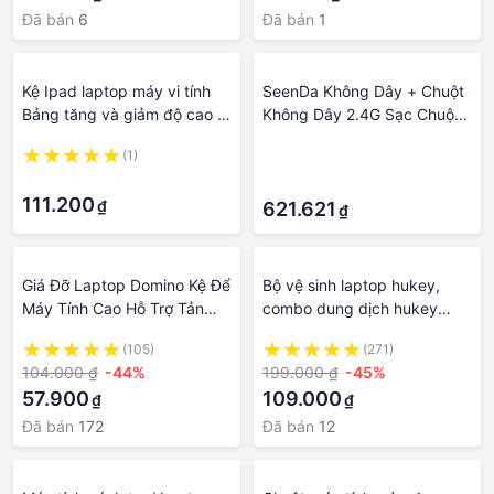
Đã bán
6
Đã bán
1
Kệ Ipad laptop máy vi tính
SeenDa Không Dây + Chuột
Bảng tăng và giảm độ cao -
Không Dây 2.4G Sạc Chuột
đơn giản gấp gọn để bàn,
Chơi Game Cho Game Thủ
(1)
·
kim loại tổng hợp nhôm thời
Laptop Máy Tính Để Bàn
·
·
thượng chắc c
USB Thu Im Lặng Bấm Tắt
111.200
₫
Tiếng Chuột
621.621
₫
Giá Đỡ Laptop Domino Kệ Để
Bộ vệ sinh laptop hukey,
Máy Tính Cao Hỗ Trợ Tản
combo dung dịch hukey
Nhiệt Tiết Kiệm Không Gian
nano, lau chùi vệ sinh màn
(105)
(271)
Bàn Làm Việc
hình bàn phím cho máy tính
104.000 ₫
-44%
199.000 ₫
-45%
laptop macbook, đối thủ bộ
57.900
109.000
₫
₫
vệ sinh JRC
Đã bán
172
Đã bán
12