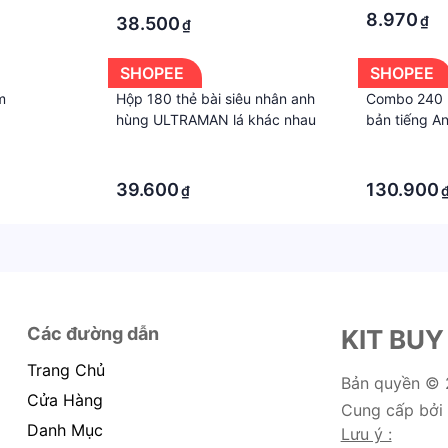
8.970
₫
38.500
₫
SHOPEE
SHOPEE
m
Hộp 180 thẻ bài siêu nhân anh
Combo 240 l
hùng ULTRAMAN lá khác nhau
bản tiếng A
·
·
·
·
39.600
130.900
₫
Các đường dẫn
KIT BUY
Trang Chủ
Bản quyền ©
Cửa Hàng
Cung cấp bởi
Danh Mục
Lưu ý :