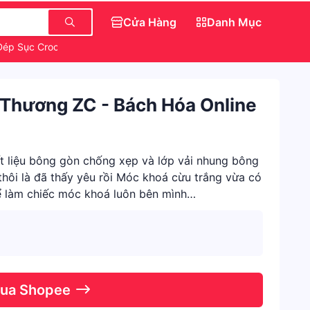
Cửa Hàng
Danh Mục
Dép Sục Crocs Hello Kitty
Món Ăn Vặt Ngon
Thương ZC - Bách Hóa Online
 liệu bông gòn chống xẹp và lớp vải nhung bông
hôi là đã thấy yêu rồi Móc khoá cừu trắng vừa có
thể làm chiếc móc khoá luôn bên mình
Qua Shopee