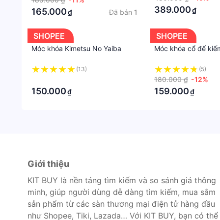
389.000
₫
165.000
Đã bán
1
₫
SHOPEE
SHOPEE
Móc khóa Kimetsu No Yaiba
Móc khóa cổ đế kiế
(13)
(5)
·
180.000 ₫
-12%
150.000
159.000
₫
₫
Giới thiệu
KIT BUY là nền tảng tìm kiếm và so sánh giá thông
minh, giúp người dùng dễ dàng tìm kiếm, mua sắm
sản phẩm từ các sàn thương mại điện tử hàng đầu
như Shopee, Tiki, Lazada… Với KIT BUY, bạn có thể