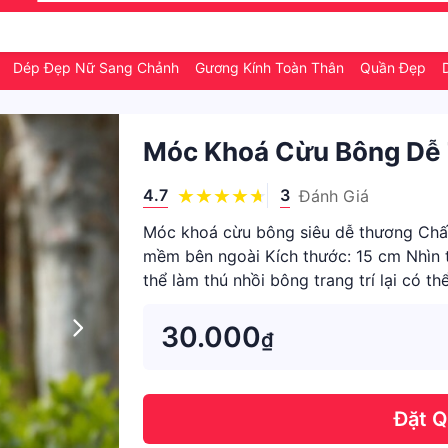
ữ
Dép Đẹp Nữ Sang Chảnh
Gương Kính Toàn Thân
Quần Đẹp
Móc Khoá Cừu Bông Dễ 
4.7
3
Đánh Giá
Móc khoá cừu bông siêu dễ thương Chất
mềm bên ngoài Kích thước: 15 cm Nhìn t
thể làm thú nhồi bông trang trí lại có 
#mockhoacuutrang #móc
30.000
₫
Đặt 