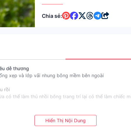
Chia sẻ:
êu dễ thương
hống xẹp và lớp vải nhung bông mềm bên ngoài
u rồi
a có thể làm thú nhồi bông trang trí lại có thể làm chiếc 
 #ZC_bách_hóa_online