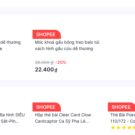
SHOPEE
 dễ thương
Móc khoá gấu bông treo balo túi
e
xách hình gấu cừu dễ thương
·
28.000 ₫
-20%
22.400
₫
SHOPEE
SHOPEE
địa hình SIÊU
Hộp thẻ bài Clear Card Clow
Thẻ Bài Pok
Sắt-Pin
Cardcaptor Ca Sỹ Pha Lê
110/172 - 
Sakura Thủ lĩnh Tarot hồng
·
·
·