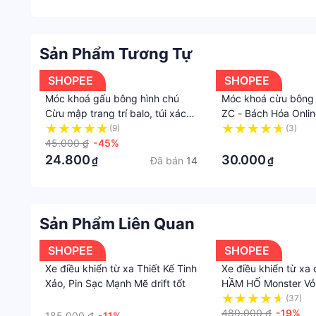
Sản Phẩm Tương Tự
SHOPEE
SHOPEE
Móc khoá gấu bông hình chú
Móc khoá cừu bông
Cừu mập trang trí balo, túi xách
ZC - Bách Hóa Onlin
cực cute nổi bật, móc treo quà
(9)
(3)
tặng bạn bè dễ thương ý nghĩa
45.000 ₫
-45%
·
24.800
30.000
Đã bán
14
₫
₫
Sản Phẩm Liên Quan
SHOPEE
SHOPEE
Xe điều khiển từ xa Thiết Kế Tinh
Xe điều khiển từ xa 
Xảo, Pin Sạc Mạnh Mẽ drift tốt
HẦM HỐ Monster Vỏ 
Trâu
·
(37)
480.000 ₫
-19%
185.000 ₫
-11%