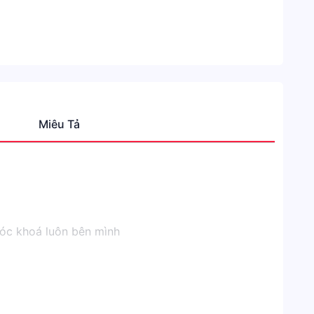
Miêu Tả
Thươn
Hiệu
NO
BRAN
Danh
mục
móc khoá luôn bên mình
Shope
Sở
thích