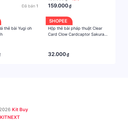
159.000
Đã bán
1
₫
SHOPEE
á thẻ bài Yugi oh
Hộp thẻ bài pháp thuật Clear
nh
Card Clow Cardcaptor Sakura
Thủ lĩnh thẻ bài thẻ bài pha lê
·
Tarot xinh xắn
·
32.000
₫
₫
 2026
Kit Buy
KITNEXT