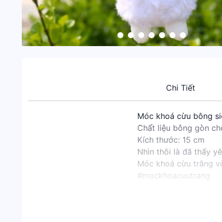
Chi Tiết
Móc khoá cừu bông si
Chất liệu bông gòn c
Kích thước: 15 cm
Nhìn thôi là đã thấy yê
Móc khoá cừu trắng vừ
#mockhoacuutrang
#móc_khóa #thú_bông