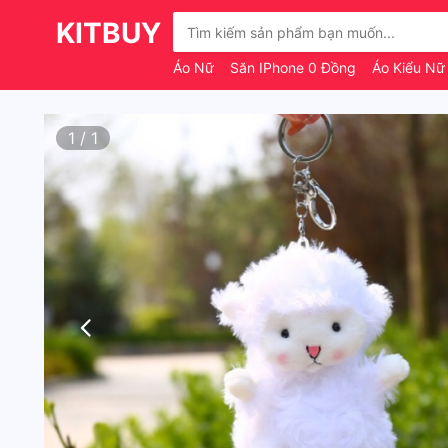
KITBUY
Áo Nữ
Săn IPhone 0 Đồng
Áo Kiểu N
1
/
1