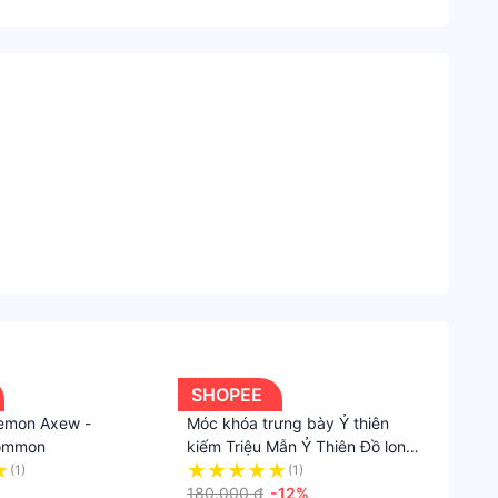
&
Sưu
tầm
Quà
Lưu
Niệm
Móc
Khoá
SHOPEE
emon Axew -
Móc khóa trưng bày Ỷ thiên
Common
kiếm Triệu Mẫn Ỷ Thiên Đồ long
ký bản 2022
(1)
(1)
180.000 ₫
-12%