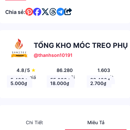
Chia sẻ:
TỔNG KHO MÓC TREO PHỤ 
@thanhson10191
4.8
/
5
★
86.280
1.603
Đánh giá
Theo Dõi
Nhận xét
5.400
55.000
23.400
₫
₫
₫
5.000
18.000
2.700
₫
₫
₫
Chi Tiết
Miêu Tả