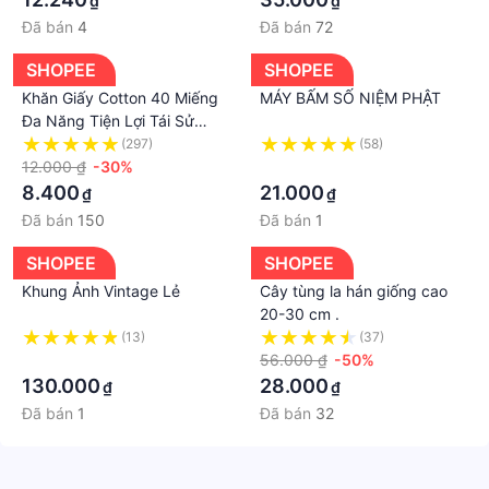
₫
₫
Đã bán
4
Đã bán
72
SHOPEE
SHOPEE
Khăn Giấy Cotton 40 Miếng
MÁY BẤM SỐ NIỆM PHẬT
Đa Năng Tiện Lợi Tái Sử
Dụng Nhiều Lần, Khăn Lau
(297)
(58)
Nhà Bếp
12.000 ₫
-30%
·
8.400
21.000
₫
₫
Đã bán
150
Đã bán
1
SHOPEE
SHOPEE
Khung Ảnh Vintage Lẻ
Cây tùng la hán giống cao
20-30 cm .
(13)
(37)
·
56.000 ₫
-50%
130.000
28.000
₫
₫
Đã bán
1
Đã bán
32