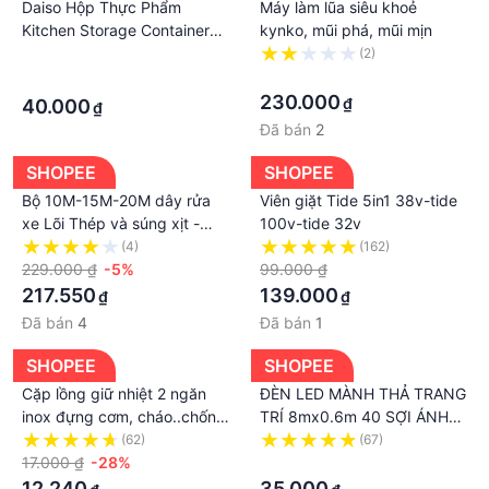
Daiso Hộp Thực Phẩm
Máy làm lũa siêu khoẻ
Kitchen Storage Containers
kynko, mũi phá, mũi mịn
4 White 800ml 16x16x5 cm
·
(2)
·
·
230.000
₫
40.000
₫
Đã bán
2
SHOPEE
SHOPEE
Bộ 10M-15M-20M dây rửa
Viên giặt Tide 5in1 38v-tide
xe Lõi Thép và súng xịt -
100v-tide 32v
súng rửa xe áp lực cao ren
(4)
(162)
22mm
229.000 ₫
-5%
99.000 ₫
217.550
139.000
₫
₫
Đã bán
4
Đã bán
1
SHOPEE
SHOPEE
Cặp lồng giữ nhiệt 2 ngăn
ĐÈN LED MÀNH THẢ TRANG
inox đựng cơm, cháo..chống
TRÍ 8mx0.6m 40 SỢI ÁNH
tỏa nhiệt
SÁNG VÀNG, dây led Trang
(62)
(67)
17.000 ₫
-28%
trí quán cà phê, nhà hàng,
·
tiệc cưới
12.240
35.000