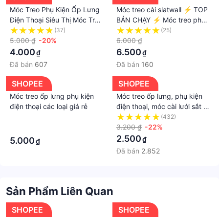
Móc Treo Phụ Kiện Ốp Lưng
Móc treo cài slatwall ⚡ TOP
Điện Thoại Siêu Thị Móc Treo
BÁN CHẠY ⚡ Móc treo phụ
Phụ Kiện Cài Thanh
kiện ốp lưng điện thoại, phụ
(37)
(25)
15*30mm
5.000 ₫
-20%
kiện siêu thị
6.000 ₫
4.000
6.500
₫
₫
Đã bán
607
Đã bán
160
SHOPEE
SHOPEE
Móc treo ốp lưng phụ kiện
Móc treo ốp lưng, phụ kiện
điện thoại các loại giá rẻ
điện thoại, móc cài lưới sắt -
nhiều size
·
(432)
3.200 ₫
-22%
·
2.500
₫
5.000
₫
Đã bán
2.852
Sản Phẩm Liên Quan
SHOPEE
SHOPEE