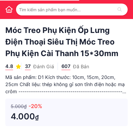
1
/
1
Móc Treo Phụ Kiện Ốp Lưng
Điện Thoại Siêu Thị Móc Treo
Phụ Kiện Cài Thanh 15*30mm
4.8
37
607
Đánh Giá
Đã Bán
Mã sản phẩm: D1 Kích thước: 10cm, 15cm, 20cm,
25cm Chất liệu: thép không gỉ sơn tĩnh điện hoặc mạ
crôm ----------------------------------------------------
-------------------------- Các tính năng: 1. Dễ dàng,
thuận tiện thay thế các sản phẩm trưng bày trên móc.
-20%
5.000₫
Giữ s
4.000
₫