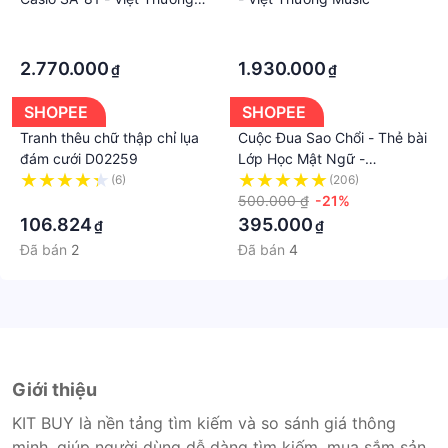
Music
·
·
·
·
2.770.000
1.930.000
₫
₫
SHOPEE
SHOPEE
Tranh thêu chữ thập chỉ lụa
Cuộc Đua Sao Chổi - Thẻ bài
đám cưới D02259
Lớp Học Mật Ngữ -
Boardgame hot nhất 2023
(6)
(206)
·
500.000 ₫
-21%
106.824
395.000
₫
₫
Đã bán
2
Đã bán
4
Giới thiệu
KIT BUY là nền tảng tìm kiếm và so sánh giá thông
minh, giúp người dùng dễ dàng tìm kiếm, mua sắm sản