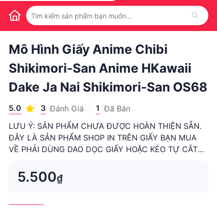
1
/
1
Mô Hình Giấy Anime Chibi
Shikimori-San Anime HKawaii
Dake Ja Nai Shikimori-San OS68
5.0
3
1
Đánh Giá
Đã Bán
LƯU Ý: SẢN PHẨM CHƯA ĐƯỢC HOÀN THIỆN SẴN.
ĐÂY LÀ SẢN PHẨM SHOP IN TRÊN GIẤY BẠN MUA
VỀ PHẢI DÙNG DAO DỌC GIẤY HOẶC KÉO TỰ CẮT
RA VÀ DÁN LẠI BẰNG KEO SỮA Ạ! 🌸 MÔ TẢ SẢN
PHẨM  Tên sản phẩm: Mô hình giấy Anime Chibi
5.500
₫
Shikimori-san Anime HKawaii dake ja Nai Shikimori-
san