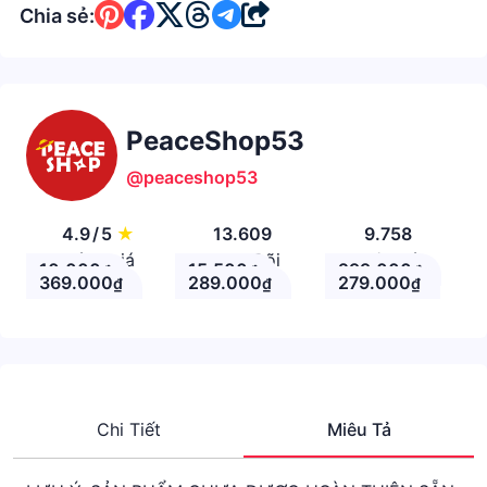
Chia sẻ:
PeaceShop53
@peaceshop53
4.9
/
5
★
13.609
9.758
Đánh giá
Theo Dõi
Nhận xét
10.000
15.500
299.000
₫
₫
₫
369.000
289.000
279.000
₫
₫
₫
Chi Tiết
Miêu Tả