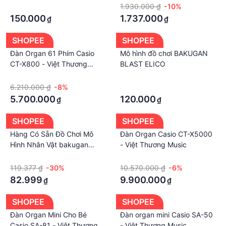
·
1.930.000 ₫
-10%
150.000
1.737.000
₫
₫
SHOPEE
SHOPEE
Đàn Organ 61 Phím Casio
Mô hình đồ chơi BAKUGAN
CT-X800 - Việt Thương
BLAST ELICO
Music
·
·
6.210.000 ₫
-8%
·
5.700.000
120.000
₫
₫
SHOPEE
SHOPEE
Hàng Có Sẵn Đồ Chơi Mô
Đàn Organ Casio CT-X5000
Hình Nhân Vật bakugan
- Việt Thương Music
battle brawlers vestroia
·
·
gundalian Trong Phim Hoạt
119.377 ₫
-30%
10.570.000 ₫
-6%
Hình Kỳ Lân
82.999
9.900.000
₫
₫
SHOPEE
SHOPEE
Đàn Organ Mini Cho Bé
Đàn organ mini Casio SA-50
Casio SA-81 - Việt Thương
- Việt Thương Music