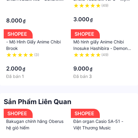
Impact
Hero Academia
·
🌸LƯU Ý
(49)
·
·
Shop có Freeship extra, các bạn mua hàng lưu ý các
3.000
₫
8.000
cột mốc sau nha:
₫
🔥 50k giảm 15k tiền ship
SHOPEE
SHOPEE
🔥 300k giảm 70k tiền ship
- Mô Hình Giấy Anime Chibi
Mô hình giấy Anime Chibi
Nhà sản xuất: PeaceShop53
Brook
Inosuke Hashibira - Demon
Địa chỉ: Cầu Giấy, Hà Nội, Việt Nam
Slayer ver 2 + kit mô hình
(3)
(49)
Facebook: https://www.facebook.com/Peace-Shop-
·
hộp trang trí
·
109318178103769
2.000
9.000
₫
₫
#mohinhgiay #KimetsunoYaiba #DemonSlayer
Đã bán
1
Đã bán
3
#Anime #peace #peaceshop #manga #mo #hinh
#mohinh #giay #dochoi #rengoku #nezuko
#onepiece #dragonball #thanhguomdietquy
Sản Phẩm Liên Quan
#thanhguom
SHOPEE
SHOPEE
Bakugan chính hãng Oberus
Đàn organ Casio SA-51 -
hệ gió hiếm
Việt Thương Music
·
·