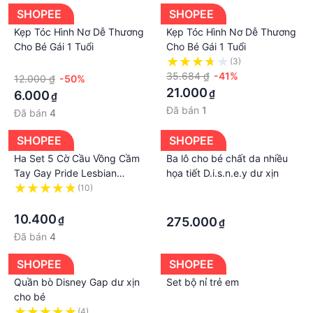
SHOPEE
SHOPEE
Kẹp Tóc Hình Nơ Dễ Thương
Kẹp Tóc Hình Nơ Dễ Thương
Cho Bé Gái 1 Tuổi
Cho Bé Gái 1 Tuổi
·
(3)
35.684 ₫
-41%
12.000 ₫
-50%
21.000
₫
6.000
₫
Đã bán
1
Đã bán
4
SHOPEE
SHOPEE
Ha Set 5 Cờ Cầu Vồng Cầm
Ba lô cho bé chất da nhiều
Tay Gay Pride Lesbian
họa tiết D.i.s.n.e.y dư xịn
Peace LGBT N
(10)
·
·
·
10.400
₫
275.000
₫
Đã bán
4
SHOPEE
SHOPEE
Quần bò Disney Gap dư xịn
Set bộ nỉ trẻ em
cho bé
(4)