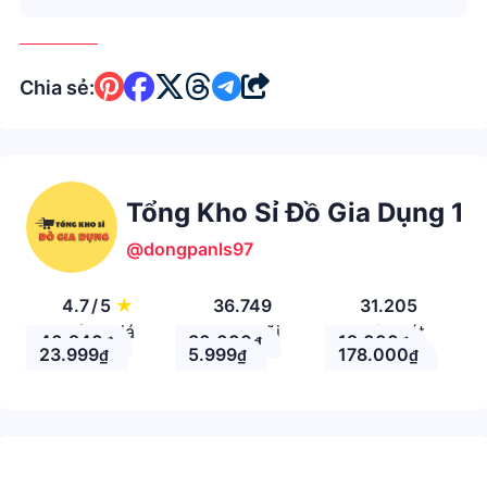
Chia sẻ:
Tổng Kho Sỉ Đồ Gia Dụng 1
@dongpanls97
4.7
/
5
★
36.749
31.205
Đánh giá
Theo Dõi
Nhận xét
40.940
30.000
19.000
₫
₫
₫
23.999
5.999
178.000
₫
₫
₫