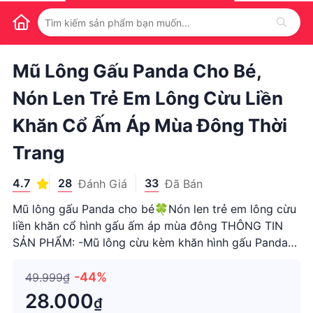
1
/
1
Mũ Lông Gấu Panda Cho Bé,
Nón Len Trẻ Em Lông Cừu Liền
Khăn Cổ Ấm Áp Mùa Đông Thời
Trang
4.7
28
33
Đánh Giá
Đã Bán
Mũ lông gấu Panda cho bé🍀Nón len trẻ em lông cừu
liền khăn cổ hình gấu ấm áp mùa đông THÔNG TIN
SẢN PHẨM: -Mũ lông cừu kèm khăn hình gấu Panda
cho bé -Mũ lông cừu kèm khăn hình thú mềm mịn siêu
ấm cho bé trai bé gái cực xinh nhé -chất len cừu siêu
-44%
49.999₫
ấp áp lại mềm đẹp
28.000
₫