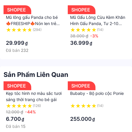
--------------------------------------------------------
SHOPEE
SHOPEE
- Hotline:
Mũ lông gấu Panda cho bé
Mũ Gấu Lông Cừu Kèm Khăn
-------------------------------------------------------
🍁FREESHIP🍁Nón len trẻ
Hình Gấu Panda, Tư 2-10
#mulen #mulennam #mulentrumdau
em lông cừu liền khăn cổ
tuổi, Chất Liệu Mềm Mịn Giữ
(294)
(14)
#mulennumuadong #mulenthoitrang #mulennamdep
hình gấu ấm áp mùa đông
·
Ấm Cho Bé Trai Và Bé Gái
38.000 ₫
-3%
#mulenmoc #mulennuchotocngan
29.999
36.999
₫
₫
#mulennuchomuadong #mulennuchokhuonmattron
Đã bán
232
#mulennuadau #munuadau #mulendoidau
#munuadaunu #mulenkieu
#mulennuadauphongcachhanquoc #mulenGrank
Sản Phẩm Liên Quan
#mulencaocap #mulennu #mulenhiohop
#mulenhanquoc #mulenmuadong
SHOPEE
SHOPEE
#mulendepchomuadong #mumuadongchonu
Kẹp tóc hình nơ màu sắc tươi
Bubaby - Bộ polo cộc Ponie
#nonlendep #mulencute #mulenhanquoc #mulen
sáng thời trang cho bé gái
#mulennu #mubeanie #nonlen #mulentrumdau
(126)
(14)
#nonbeanie #mulenthoitrang #mulenmuadong
12.000 ₫
-44%
·
#mutrumdau #mudep #mulennamnu #nonnendep
6.700
255.000
₫
₫
#nonnencaocap #mucaocap #nonlendep
Đã bán
15
#nonmuadong #mulenchobe #fashions