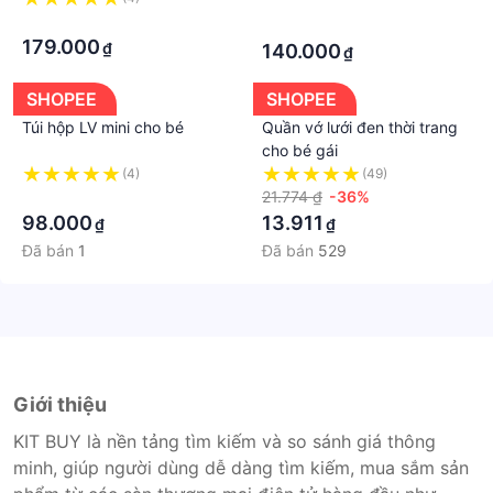
·
·
·
179.000
₫
140.000
₫
SHOPEE
SHOPEE
Túi hộp LV mini cho bé
Quần vớ lưới đen thời trang
cho bé gái
(4)
(49)
·
21.774 ₫
-36%
98.000
13.911
₫
₫
Đã bán
1
Đã bán
529
Giới thiệu
KIT BUY là nền tảng tìm kiếm và so sánh giá thông
minh, giúp người dùng dễ dàng tìm kiếm, mua sắm sản