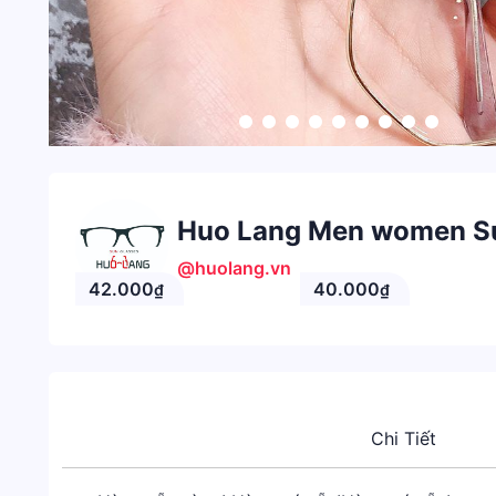
Huo Lang Men women S
@huolang.vn
42.000
40.000
₫
₫
Chi Tiết