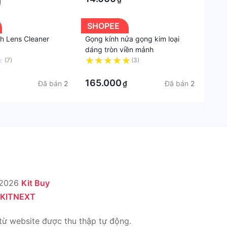
₫
SHOPEE
nh Lens Cleaner
Gọng kính nửa gọng kim loại
dáng tròn viền mảnh
(7)
(3)
·
165.000
Đã bán
2
Đã bán
2
₫
 2026
Kit Buy
KITNEXT
từ website được thu thập tự động.