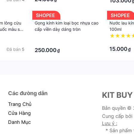
103.000
SHOPEE
SHOPEE
m lông cừu
Gọng kính kim loại bọc nhựa cao
Nước lau kí
quốc màu sắc
cấp viền dày dáng tròn
100ml
hữ D đội
·
Store
·
·
15.000
Đã bán
5
₫
250.000
₫
Các đường dẫn
KIT BUY
Trang Chủ
Bản quyền ©
Cửa Hàng
Cung cấp bởi
Danh Mục
Lưu ý :
* Sản phẩm 