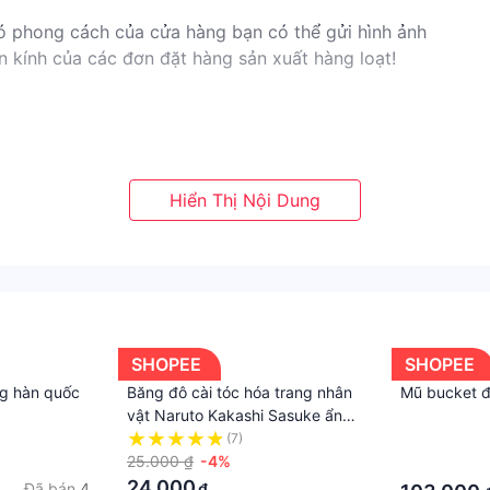
có phong cách của cửa hàng bạn có thể gửi hình ảnh
n kính của các đơn đặt hàng sản xuất hàng loạt!
ao, tôi sẽ rất biết ơn, nếu bạn có bất kỳ vấn đề gì với bưu
 của bạn, cảm ơn bạn đã Sự hiểu biết của bạn.
SHOPEE
SHOPEE
g hàn quốc
Băng đô cài tóc hóa trang nhân
Mũ bucket đ
vật Naruto Kakashi Sasuke ẩn
làng lá Konoha
(7)
·
25.000 ₫
-4%
·
24.000
Đã bán
4
₫