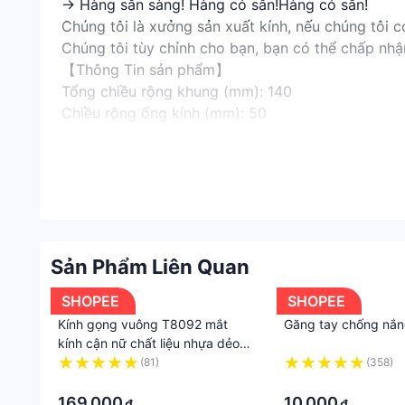
→ Hàng sẵn sàng! Hàng có sẵn!Hàng có sẵn!
Chúng tôi là xưởng sản xuất kính, nếu chúng tôi 
Chúng tôi tùy chỉnh cho bạn, bạn có thể chấp nhậ
【Thông Tin sản phẩm】
Tổng chiều rộng khung (mm): 140
Chiều rộng ống kính (mm): 50
Chiều cao ống kính (mm): 47
Chiều rộng của mũi (mm): 23
Chiều dài của chân gương (mm): 130
【Bao Bì sản phẩm】
Gói LIst: Kính mắt * 1
Đóng gói: Đóng gói bong bóng
Sản Phẩm Liên Quan
Khi bạn nhận được bưu kiện, bạn có thể cho tôi 5 s
hàng trước, chúng tôi sẽ giải quyết những rắc rối
SHOPEE
SHOPEE
Kính gọng vuông T8092 mắt
Găng tay chống nắn
kính cận nữ chất liệu nhựa dẻo
tốt phù hợp với nhiều gương mặt
(81)
(358)
·
·
169.000
10.000
₫
₫