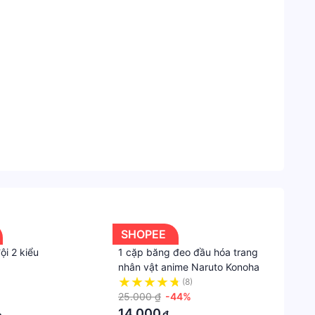
Shope
Phụ
Kiện
Thời
Trang
Kính
mắt
Gọng
kính
 kiện, vui lòng liên hệ với bộ phận chăm sóc khách
Giới
SHOPEE
tính
ội 2 kiểu
1 cặp băng đeo đầu hóa trang
Nữ
nhân vật anime Naruto Konoha
(8)
25.000 ₫
-44%
14.000
₫