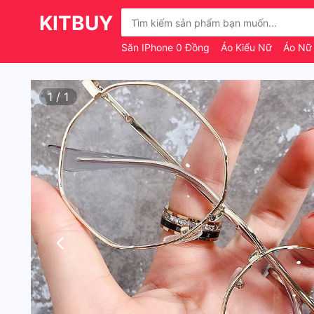
KITBUY
Săn IPhone 0 Đồng
Áo Kiểu Nữ
Áo N
1
/
1