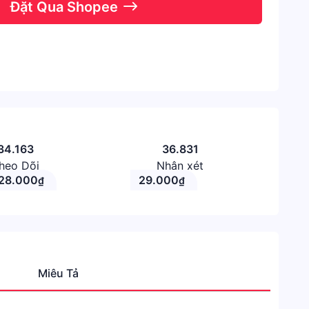
Đặt Qua Shopee
34.163
36.831
heo Dõi
Nhận xét
28.000
29.000
₫
₫
Miêu Tả
Danh
mục