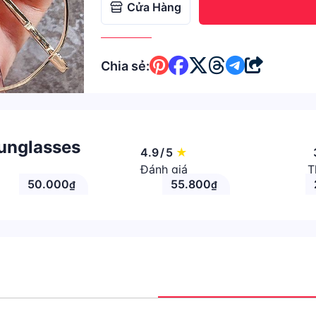
Cửa Hàng
Chia sẻ:
unglasses
4.9
/
5
★
Đánh giá
T
50.000
55.800
₫
₫