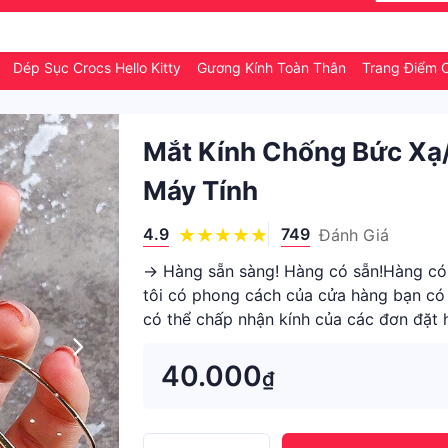
ữ
Dép Sục Crocs Hello Kitty
Gương Kính Toàn Thân
Trang Điểm 
Mắt Kính Chống Bức Xạ
Máy Tính
4.9
749
Đánh Giá
→ Hàng sẵn sàng! Hàng có sẵn!Hàng có s
tôi có phong cách của cửa hàng bạn có 
có thể chấp nhận kính của các đơn đặt
Tổng ch
40.000
₫