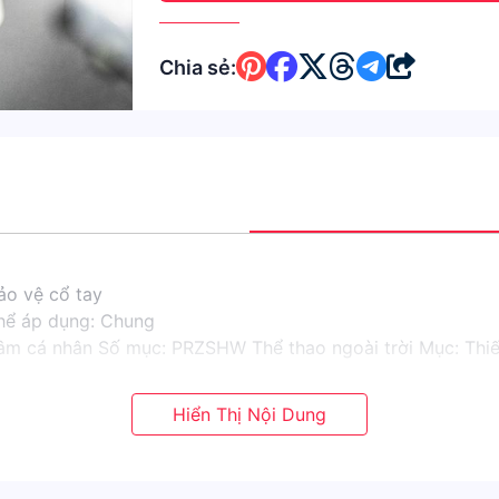
Chia sẻ:
ảo vệ cổ tay
hể áp dụng: Chung
âm cá nhân Số mục: PRZSHW Thể thao ngoài trời Mục: Thiế