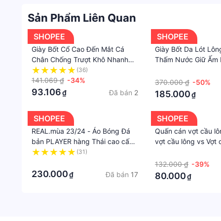
Sản Phẩm Liên Quan
SHOPEE
SHOPEE
Giày Bốt Cổ Cao Đến Mắt Cá
Giày Bốt Da Lót Lô
Chân Chống Trượt Khô Nhanh
Thấm Nước Giữ Ấm
Thân Thiện Với Làn Da Cho Nam
Cho Nam Nữ
(36)
·
Và Nữ Khi Đi Bơi / Lặn Biển
141.069 ₫
-34%
370.000 ₫
-50%
93.106
Đã bán
2
₫
185.000
₫
SHOPEE
SHOPEE
REAL.mùa 23/24 - Áo Bóng Đá
Quấn cán vợt cầu l
bản PLAYER hàng Thái cao cấp
vợt cầu lông vs Vợt 
-23/24REAL.ĐEN Vàng
keel, dây thấm mồ h
(31)
·
·
trượt quần vợt, tay
132.000 ₫
-39%
dây quấn dày, dây 
230.000
Đã bán
17
₫
80.000
₫
cao su, thoáng khí