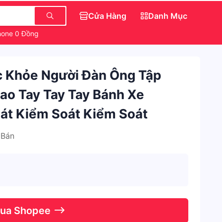
Cửa Hàng
Danh Mục
hone 0 Đồng
Dép Đẹp Nữ Sang Chảnh
c Khỏe Người Đàn Ông Tập
ao Tay Tay Tay Bánh Xe
át Kiểm Soát Kiểm Soát
 Bán
Qua Shopee