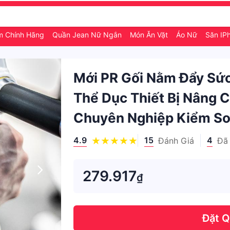
m Chính Hãng
Quần Jean Nữ Ngắn
Món Ăn Vặt
Áo Nữ
Săn IP
Mới PR Gối Nằm Đẩy Sứ
Thể Dục Thiết Bị Nâng C
Chuyên Nghiệp Kiểm So
4.9
15
4
Đánh Giá
Đã
279.917
₫
Đặt 