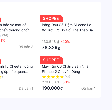
Kiện
Thể
Thao
SHOPEE
&
n bảo vệ mắt cá
Băng Đầu Gối Đệm Silicone Lò
Dã
 chấn thương chống
Xo Trợ Lực Bó Gối Thể Thao Bảo
Ngoại
 thoáng khí khi chạy
Vệ Bánh Chè Tập Gym, Thủ Môn
(34)
·
g rổ AL7130
31%
130.548 ₫
-40%
Phụ
Đã bán
3
78.329
₫
Kiện
Tập
SHOPEE
Luyện
sinh lip Cheetah dùng
Máy Tập Cơ Chân / Sàn Nhà
ên giúp bảo quản
Flameer2 Chuyên Dùng
n độ bền của xe
(1)
(58)
270.000 ₫
-30%
190.000
Đã bán
1
Đã bán
1
₫