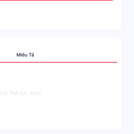
Miêu Tả
Danh
mục
Shope
Thể
t bị Thể dục, Khác
Thao
&
Dã
Ngoại
Phụ