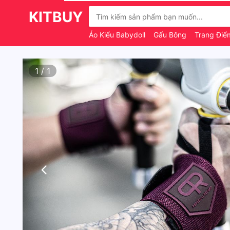
KITBUY
Áo Kiểu Babydoll
Gấu Bông
Trang Điể
1
/
1