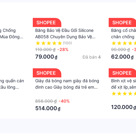
SHOPEE
SHOPEE
ng Chống
Băng Bảo Vệ Đầu Gối Silicone
Băng cổ châ
 Mùa Đông
AB058 Chuyên Dụng Bảo Vệ
chân chống
Bánh Chè Tập Gym, Bóng Đá,
lật bong gân
(100)
Bóng Rổ, Chạy Bộ
110.000 ₫
-28%
tập gym bón
90.000 ₫
-
79.000
62.000
Đã bán
4
₫
₫
SHOPEE
SHOPEE
ông quấn cán
Giày đá bóng nam giày đá bóng
Bình xịt vệ 
cầu lông
đinh cao Giày bóng đá trẻ em
để xịt líp,s
ôi chống
Messi giày tập luyện thể thao
được lâu hơ
·
 cầm cần câu,
cho bé trai học sinh tiểu học mẫu
·
856.000 ₫
-40%
đeo súng
mới 2023 đinh gãy TF cho bé
120.000
₫
514.000
₫
trai