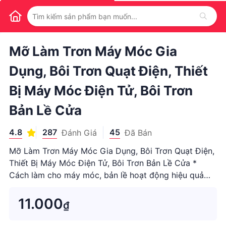
1
/
1
Mỡ Làm Trơn Máy Móc Gia
Dụng, Bôi Trơn Quạt Điện, Thiết
Bị Máy Móc Điện Tử, Bôi Trơn
Bản Lề Cửa
4.8
287
45
Đánh Giá
Đã Bán
Mỡ Làm Trơn Máy Móc Gia Dụng, Bôi Trơn Quạt Điện,
Thiết Bị Máy Móc Điện Tử, Bôi Trơn Bản Lề Cửa *
Cách làm cho máy móc, bản lề hoạt động hiệu quả
THÔNG TIN CHI TIẾT SẢN PHẨM MỠ BÔI TRƠN MÁY
MÓC > Mỡ làm trơn các khớp máy móc chống han gỉ
11.000
₫
giúp tặng năng suất và tuổi