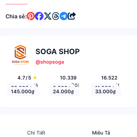
Chia sẻ:
SOGA SHOP
@shopsoga
4.7
/
5
★
10.339
16.522
Đánh giá
Theo Dõi
Nhận xét
23.000
9.000
11.000
₫
₫
₫
145.000
24.000
33.000
₫
₫
₫
Chi Tiết
Miêu Tả