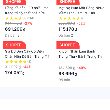
SHOPEE
SHOPEE
Đồng hồ đèn LED nhiều màu
Mặt Nạ Nửa Mặt Bằng Nhựa
trang trí nội thất nhà cửa
Mềm Hình Samurai Oni
Prajna Nhật Bản Cho
(114)
(7)
944.773 ₫
-27%
Halloween
239.767 ₫
-52%
691.299
115.178
₫
₫
Đã bán
3
Đã bán
2
SHOPEE
SHOPEE
Giá Đỡ Đèn Cầy Cổ Điển ​
Khuôn Nhấn Làm Bánh
Chân Nến Để Bàn Trang Trí
Trung Thu / Bánh Trung Thu
Nhà Ở
Hình Củ Cà Rốt / Chữ joy
(4)
·
311.997 ₫
-44%
134.698 ₫
-49%
174.052
₫
68.696
₫
Đã bán
1