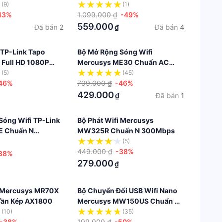
1200Mbps Cổng LAN Gigabit
(9)
(1)
43%
1.099.000 ₫
-49%
559.000
Đã bán
2
Đã bán
4
₫
 TP-Link Tapo
Bộ Mở Rộng Sóng Wifi
 Full HD 1080P
Mercusys ME30 Chuẩn AC
 Sát An Ninh
1200Mbps
(5)
(45)
46%
799.000 ₫
-46%
429.000
Đã bán
1
₫
Sóng Wifi TP-Link
Bộ Phát Wifi Mercusys
 Chuẩn N
MW325R Chuẩn N 300Mbps
(5)
449.000 ₫
-38%
38%
279.000
₫
i Mercusys MR70X
Bộ Chuyển Đổi USB Wifi Nano
 Tần Kép AX1800
Mercusys MW150US Chuẩn N
150Mbps
(10)
(35)
-38%
199.000 ₫
-50%