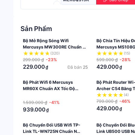
Sản Phẩm
Bộ Mở Rộng Sóng Wifi
Bộ Chia Tín Hiệu Đ
Mercusys MW300RE Chuẩn N
Mercusys MS108G 
300Mbps
Cổng Gigabit
(320)
(15)
299.000 ₫
-23%
10/100/1000Mbp
599.000 ₫
-28%
229.000
429.000
Đã bán
25
₫
₫
Bộ Phát Wifi 6 Mercusys
Bộ Phát Router Wi-
MR60X Chuẩn AX Tốc Độ
Archer C54 Băng 
1500Mbps
Chuẩn AC 1200M
·
(4)
799.000 ₫
-46%
1.599.000 ₫
-41%
429.000
₫
939.000
₫
Bộ Chuyển Đổi USB Wifi TP-
Bộ Chuyển Đổi Blu
Link TL-WN725N Chuẩn N
Link UB500 USB N