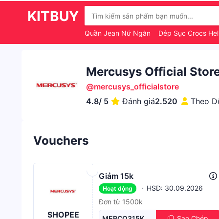
KITBUY
Quần Jean Nữ Ngắn
Dép Sục Crocs Hell
Mercusys Official Stor
@
mercusys_officialstore
4.8
/ 5
Đánh giá
2.520
Theo D
Vouchers
Giảm 15k
·
HSD: 30.09.2026
Hoạt động
Đơn từ 1500k
SHOPEE
MERCQ315K
Sao Chép