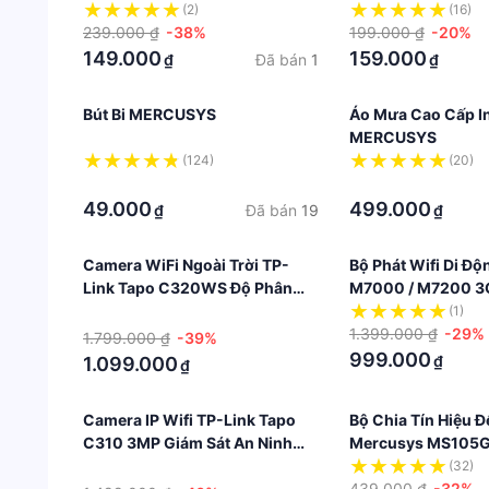
150Mbps
Bluetooth 5.0
(2)
(16)
239.000 ₫
-38%
199.000 ₫
-20%
149.000
159.000
Đã bán
1
₫
₫
Bút Bi MERCUSYS
Áo Mưa Cao Cấp I
MERCUSYS
(124)
(20)
·
·
49.000
499.000
Đã bán
19
₫
₫
Camera WiFi Ngoài Trời TP-
Bộ Phát Wifi Di Độ
Link Tapo C320WS Độ Phân
M7000 / M7200 3
Giải 2K QHD
150Mbps Pin Sạc
·
(1)
1.399.000 ₫
-29%
1.799.000 ₫
-39%
999.000
₫
1.099.000
₫
Camera IP Wifi TP-Link Tapo
Bộ Chia Tín Hiệu Đ
C310 3MP Giám Sát An Ninh
Mercusys MS105G
Ngoài Trời
Switch Port 10/1
·
(32)
439.000 ₫
-32%