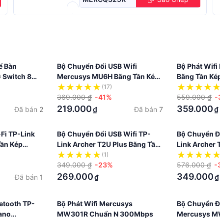
ể Bàn
Bộ Chuyển Đổi USB Wifi
Bộ Phát Wif
Switch 8
Mercusys MU6H Băng Tần Kép
Băng Tần Ké
Độ Lợi Cao AC 650Mbps
1200Mbps
(17)
s
369.000 ₫
-41%
559.000 ₫
-
219.000
359.000
Đã bán
2
Đã bán
7
₫
₫
Fi TP-Link
Bộ Chuyển Đổi USB Wifi TP-
Bộ Chuyển Đ
Tần Kép
Link Archer T2U Plus Băng Tần
Link Archer 
bps
Kép Chuẩn AC 600Mbps
Chuẩn AC 1
(1)
349.000 ₫
-23%
576.000 ₫
-
269.000
349.000
Đã bán
1
₫
₫
etooth TP-
Bộ Phát Wifi Mercusys
Bộ Chuyển Đổ
ano
MW301R Chuẩn N 300Mbps
Mercusys 