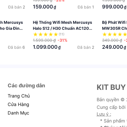
159.000
999.000
Đã bán
2
Đã bán
1
₫
₫
sh Mercusys
Hệ Thống Wifi Mesh Mercusys
Bộ Phát Wifi
ho Gia Đình
Halo S12 / H30 Chuẩn AC1200
MW305R Ch
Dành Cho Gia Đình
(11)
1.599.000 ₫
-31%
349.000 ₫
-
1.099.000
249.000
Đã bán
6
Đã bán
2
₫
₫
Các đường dẫn
KIT BUY
Trang Chủ
Bản quyền ©
Cửa Hàng
Cung cấp bởi
Danh Mục
Lưu ý :
* Sản phẩm 