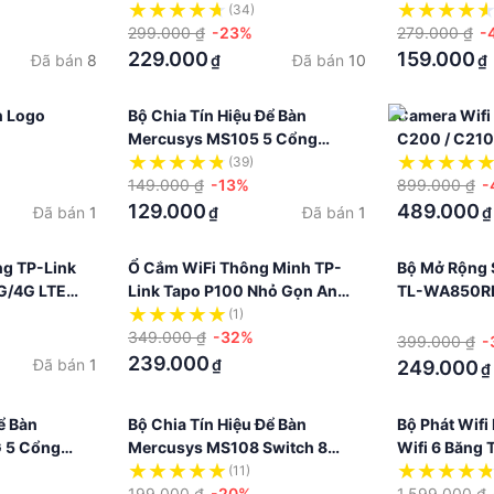
300Mbps
(34)
299.000 ₫
-23%
279.000 ₫
-
229.000
159.000
Đã bán
8
Đã bán
10
₫
₫
n Logo
Bộ Chia Tín Hiệu Để Bàn
Camera Wifi
Mercusys MS105 5 Cổng
C200 / C210
Switch Port 10/100Mbps
360 Độ Giám
(39)
149.000 ₫
-13%
899.000 ₫
-
129.000
489.000
Đã bán
1
Đã bán
1
₫
₫
ng TP-Link
Ổ Cắm WiFi Thông Minh TP-
Bộ Mở Rộng 
G/4G LTE
Link Tapo P100 Nhỏ Gọn An
TL-WA850RE
 2000mAh
Toàn
300Mbps
(1)
·
349.000 ₫
-32%
399.000 ₫
-
239.000
Đã bán
1
₫
249.000
₫
ể Bàn
Bộ Chia Tín Hiệu Để Bàn
Bộ Phát Wif
 5 Cổng
Mercusys MS108 Switch 8
Wifi 6 Băng
00/1000 Mbps
Cổng 10/100Mbps
(11)
199.000 ₫
-20%
1.599.000 ₫