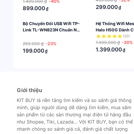
1.499.000 ₫
-40%
299.000
₫
899.000
₫
Bộ Chuyển Đổi USB Wifi TP-
Hệ Thống Wifi Me
Link TL-WN823N Chuẩn N
Halo H50G Dành C
300Mbps
Chuẩn AC1900
·
(20)
1.999.000 ₫
-30%
259.000 ₫
-23%
1.399.000
₫
199.000
₫
Giới thiệu
KIT BUY là nền tảng tìm kiếm và so sánh giá thông
minh, giúp người dùng dễ dàng tìm kiếm, mua sắm
sản phẩm từ các sàn thương mại điện tử hàng đầu
như Shopee, Tiki, Lazada… Với KIT BUY, bạn có thể
nhanh chóng so sánh giá cả, đánh giá chất lượng