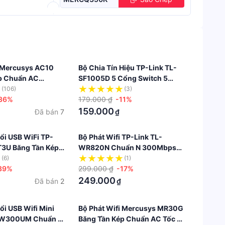
i Mercusys AC10
Bộ Chia Tín Hiệu TP-Link TL-
p Chuẩn AC
SF1005D 5 Cổng Switch 5
Ports 10/100Mbps
(106)
(3)
36%
179.000 ₫
-11%
159.000
Đã bán
7
₫
ổi USB WiFi TP-
Bộ Phát Wifi TP-Link TL-
T3U Băng Tần Kép
WR820N Chuẩn N 300Mbps
300Mpbs
Bảo Vệ Mạng Gia Đình Tối Đa
(6)
(1)
39%
299.000 ₫
-17%
249.000
Đã bán
2
₫
i USB Wifi Mini
Bộ Phát Wifi Mercusys MR30G
MW300UM Chuẩn N
Băng Tần Kép Chuẩn AC Tốc Độ