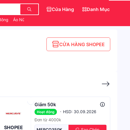
Cửa Hàng
Danh Mục
Bông
Áo Nữ
Món Ăn Vặt
Váy Đẹp Cho Nữ
CỬA HÀNG SHOPEE
Giảm 50k
·
HSD: 30.09.2026
Hoạt động
Đơn từ 4000k
SHOPEE
MERCQ350K
Sao Chép