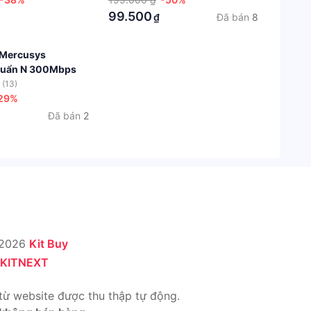
99.500
Đã bán
8
₫
 Mercusys
uẩn N 300Mbps
(13)
29%
Đã bán
2
 2026
Kit Buy
KITNEXT
từ website được thu thập tự động.