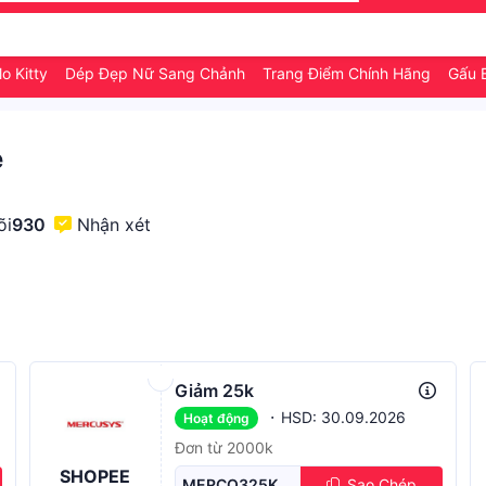
o Kitty
Dép Đẹp Nữ Sang Chảnh
Trang Điểm Chính Hãng
Gấu 
e
õi
930
Nhận xét
Giảm 25k
·
HSD: 30.09.2026
Hoạt động
Đơn từ 2000k
SHOPEE
MERCQ325K
Sao Chép