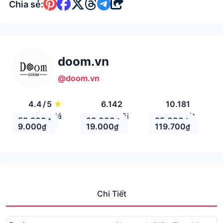
Chia sẻ:
doom.vn
@doom.vn
4.4
/
5
★
6.142
10.181
Đánh giá
Theo Dõi
Nhận xét
53.900
28.000
25.000
₫
₫
₫
9.000
19.000
119.700
₫
₫
₫
Chi Tiết