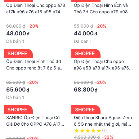
Ốp Điện Thoại Cho oppo a78
Ốp Điện Thoại Hình Ếch Và
a17k a96 a76 a16 a95 a74
Thỏ 3d Cho oppo a79 a98
a94 a54 a15s a93 a53 a52
a58 a78 a17k a96 a76 a16
·
·
a72 a92 a91 a31 a5s a7 a12
a95 a74 a94 a54 a15s a53
60.000 ₫
-20%
55.000 ₫
-20%
f11 f9 reno 6 lite 5f 2f 3
a52 a92 a31 a5s a7 a12 a3s
48.000
44.000
₫
₫
F119
Đã bán
1
Đã bán
1
SHOPEE
SHOPEE
Ốp Điện Thoại Hình Thỏ 3d
Ốp Điện Thoại Cho oppo
Cho oppo reno 8t 7 6z 5 a79
a98 a58 a78 a17k a96 a76
a38 a18 a58 a98 a78 a17
a16 a95 a74 a94 a54 a15s
·
·
a16 a74 a76 a96 a94 a53
a93 a53 a52 a72 a92 a91
82.000 ₫
-20%
86.000 ₫
-20%
a52 a92 a31 a5s a12 f11 f9
a31 a5s a7 a12 f11 f9 f5
65.600
68.800
₫
₫
f5
Reno8 Pro Dụng Cụ Chặn
Đã bán
1
Cửa An Toàn Tiện Lợi
SHOPEE
SHOPEE
SANRIO Ốp Điện Thoại Có
Điện thoại Sharp Aquos Zero
Giá Đỡ Cho OPPO A78 A17K
6 5G nhẹ nhất thế giới, máy
A96 A76 A16 A9 A74 A54
nội địa Nhật siêu bền - BH
·
(2)
A15 A52 A31 A92 A53 A73
trọn gói lỗi 1 đổi 1
4.500.000 ₫
-32%
70.000 ₫
-20%