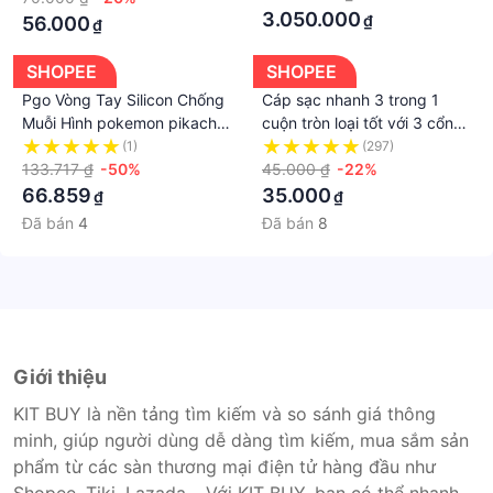
F11 F9 Reno 8T 7 6Z
3.050.000
₫
56.000
₫
SHOPEE
SHOPEE
Pgo Vòng Tay Silicon Chống
Cáp sạc nhanh 3 trong 1
Muỗi Hình pokemon pikachu
cuộn tròn loại tốt với 3 cổng
Rồng Lửa Nhỏ Cho Học Sinh
kết nối: Lighting, Micro-USB,
(1)
(297)
133.717 ₫
-50%
Type-C
45.000 ₫
-22%
66.859
35.000
₫
₫
Đã bán
4
Đã bán
8
Giới thiệu
KIT BUY là nền tảng tìm kiếm và so sánh giá thông
minh, giúp người dùng dễ dàng tìm kiếm, mua sắm sản
phẩm từ các sàn thương mại điện tử hàng đầu như