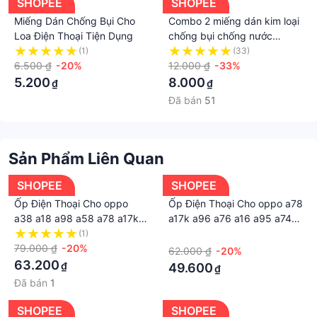
SHOPEE
SHOPEE
Miếng Dán Chống Bụi Cho
Combo 2 miếng dán kim loại
Loa Điện Thoại Tiện Dụng
chống bụi chống nước
chống xước màng loa cho
(1)
(33)
6.500 ₫
-20%
dòng Iphone
12.000 ₫
-33%
12/13/14/Pro/Max/Plus/mini
5.200
8.000
₫
₫
Citycase
Đã bán
51
Sản Phẩm Liên Quan
SHOPEE
SHOPEE
Ốp Điện Thoại Cho oppo
Ốp Điện Thoại Cho oppo a78
a38 a18 a98 a58 a78 a17k
a17k a96 a76 a16 a95 a74
a96 a76 a16 a95 a74 a94
a94 a54 a15s a93 a53 a52
(1)
·
a54 a15s a93 a53 a52 a72
79.000 ₫
-20%
a72 a92 a91 a31 a5s a7 a12
62.000 ₫
-20%
a92 a91 a31 a5s a12 f9 reno
f11 f9 reno 6 lite 5f 2f 3 Ốp
63.200
₫
49.600
₫
3 lite Hộp Đựng
Điện Thoại Bảo Vệ Cho
Đã bán
1
Iphone
SHOPEE
SHOPEE