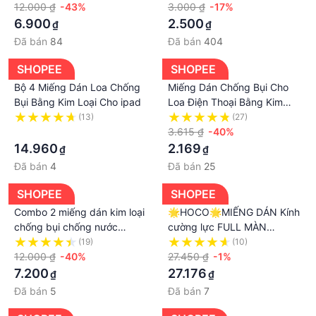
12.000 ₫
-43%
3.000 ₫
-17%
6.900
2.500
₫
₫
Đã bán
84
Đã bán
404
SHOPEE
SHOPEE
Bộ 4 Miếng Dán Loa Chống
Miếng Dán Chống Bụi Cho
Bụi Bằng Kim Loại Cho ipad
Loa Điện Thoại Bằng Kim
Loại Tiện Dụng
(13)
(27)
·
3.615 ₫
-40%
14.960
2.169
₫
₫
Đã bán
4
Đã bán
25
SHOPEE
SHOPEE
Combo 2 miếng dán kim loại
🌟HOCO🌟MIẾNG DÁN Kính
chống bụi chống nước
cường lực FULL MÀN
chống xước màng loa cho
CHỐNG BỤI MÀNG LOA
(19)
(10)
dòng Iphone
12.000 ₫
-40%
CHỐNG NHÌN NGHIÊNG
27.450 ₫
-1%
12/13/14/Pro/Max/Plus/mini
TRỘM IPHONE X XS 11 12 13
7.200
27.176
₫
₫
Citycase
PRO MAX CG 1 2 3
Đã bán
5
Đã bán
7