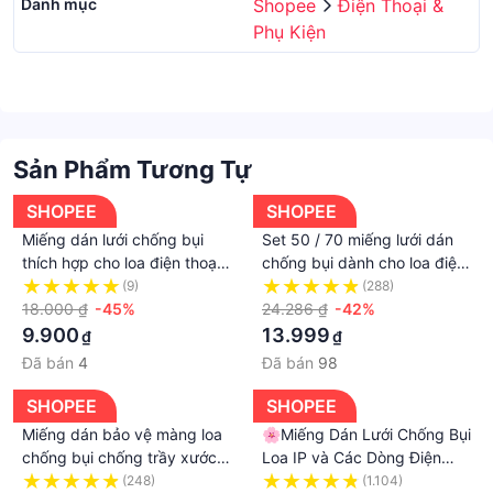
Danh mục
Shopee
Điện Thoại &
Phụ Kiện
Sản Phẩm Tương Tự
SHOPEE
SHOPEE
Miếng dán lưới chống bụi
Set 50 / 70 miếng lưới dán
thích hợp cho loa điện thoại
chống bụi dành cho loa điện
Apple Samsung
thoại
(9)
(288)
18.000 ₫
-45%
24.286 ₫
-42%
9.900
13.999
₫
₫
Đã bán
4
Đã bán
98
SHOPEE
SHOPEE
Miếng dán bảo vệ màng loa
🌸Miếng Dán Lưới Chống Bụi
chống bụi chống trầy xước
Loa IP và Các Dòng Điện
cho iPhone 12 đến 15promax
Thoại Khác🌸🌸
(248)
(1.104)