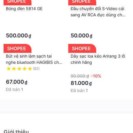
SHOPEE
SHOPEE
Bóng đèn 5814 GE
Đầu chuyển đổi S-Video cái
sang AV RCA đực dùng cho
máy siêu âm nội soi HD
·
·
Player card capture AV ghi
·
·
hình màn hình tivi
500.000
50.000
₫
₫
SHOPEE
SHOPEE
Bút vệ sinh làm sạch tai
Dây sạc loa kéo Arirang 3 lỗ
nghe bluetooth HAGIBIS cho
chính hãng
Airpods Pro 1 2 3 Huawei
(62)
·
Samsung Mi
·
90.000 ₫
-10%
67.000
₫
81.000
₫
Đã bán
1
Đã bán
1
Giới thiệu