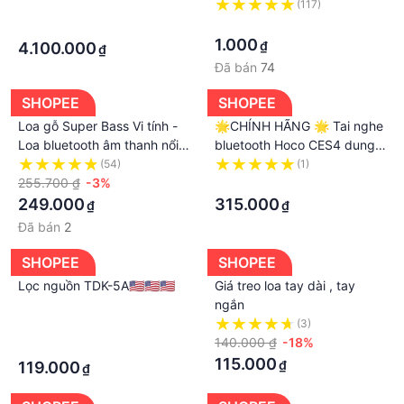
trung thực, Tai nghe nhét tai
·
(117)
3. Khách hàng đưa ra lý do hợp lý cho sự không hài
đèn Led đẹp mắt, hộp sạc
·
·
lòng về sản phẩm và được chấp nhận.
có màn hình LED
1.000
₫
4.100.000
₫
►SẢN PHẨM ĐƯỢC BẢO HÀNH 12 THÁNG
Đã bán
74
SHOPEE
SHOPEE
Loa gỗ Super Bass Vi tính -
🌟CHÍNH HÃNG 🌟 Tai nghe
Loa bluetooth âm thanh nổi
bluetooth Hoco CES4 dung
HIFI Stereo speaker W5 -
lượng pin 350mAh, định vị,
(54)
(1)
dc2179
255.700 ₫
-3%
chỉnh sửa tên, thao tác chạm
·
cảm ứng, pop up
249.000
315.000
₫
₫
Đã bán
2
SHOPEE
SHOPEE
Lọc nguồn TDK-5A🇺🇸🇺🇸🇺🇸
Giá treo loa tay dài , tay
ngắn
·
(3)
140.000 ₫
-18%
·
115.000
₫
119.000
₫