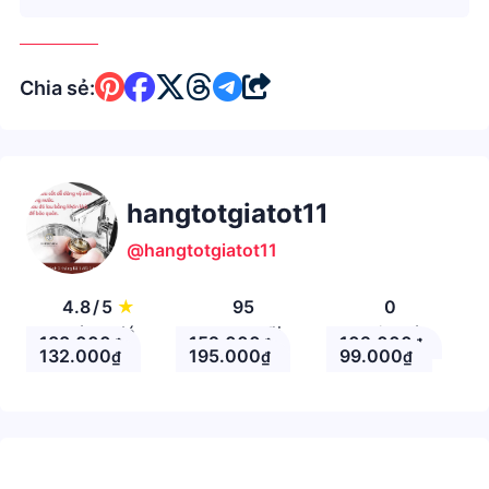
Chia sẻ:
hangtotgiatot11
@hangtotgiatot11
4.8
/
5
★
95
0
Đánh giá
Theo Dõi
Nhận xét
188.000
152.000
102.000
₫
₫
₫
132.000
195.000
99.000
₫
₫
₫