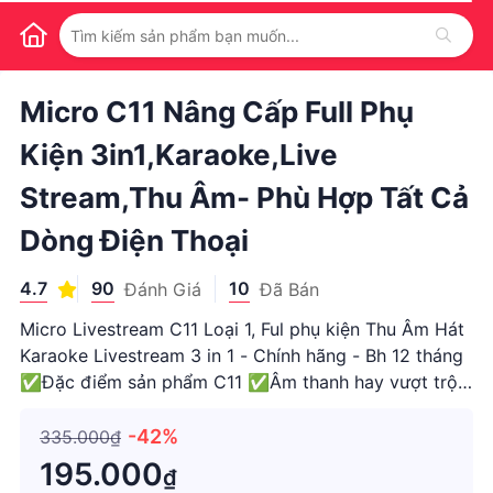
1
/
1
Micro C11 Nâng Cấp Full Phụ
Kiện 3in1,karaoke,live
Stream,thu Âm- Phù Hợp Tất Cả
Dòng Điện Thoại
4.7
90
10
Đánh Giá
Đã Bán
Micro Livestream C11 Loại 1, Ful phụ kiện Thu Âm Hát
Karaoke Livestream 3 in 1 - Chính hãng - Bh 12 tháng
✅Đặc điểm sản phẩm C11 ✅Âm thanh hay vượt trội
– hát cực đã. ✅Hát live stream, hát karaoke trên điện
thoại thật dễ dàng. ✅Khả năng 3 trong 1 Micro thu
-42%
335.000₫
âm
195.000
₫