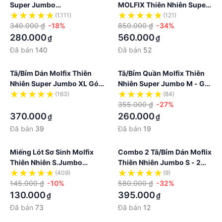
Super Jumbo
MOLFIX Thiên Nhiên Super
S80/M76/L74/XL62/XXL56
Jumbo L - 2 Gói- 152 Miếng
(1.111)
(121)
340.000 ₫
-18%
850.000 ₫
-34%
280.000
560.000
₫
₫
Đã bán
140
Đã bán
52
Tã/bỉm Dán Molfix Thiên
Tã/bỉm Quần Molfix Thiên
Nhiên Super Jumbo XL Gói
Nhiên Super Jumbo M - Gói
62+2 Miếng
60 Miếng
(163)
(84)
·
355.000 ₫
-27%
370.000
260.000
₫
₫
Đã bán
39
Đã bán
19
Miếng Lót Sơ Sinh Molfix
Combo 2 Tã/bỉm Dán Moflix
Thiên Nhiên S.Jumbo
Thiên Nhiên Jumbo S - 2
Newborn 1 -Gói 90+10M
Gói, 120 Miếng
(409)
(9)
145.000 ₫
-10%
580.000 ₫
-32%
130.000
395.000
₫
₫
Đã bán
73
Đã bán
12