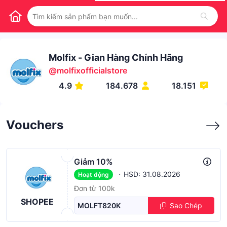
Molfix - Gian Hàng Chính Hãng
@
molfixofficialstore
4.9
184.678
18.151
Vouchers
Giảm 10%
·
HSD: 31.08.2026
Hoạt động
Đơn từ 100k
SHOPEE
MOLFT820K
Sao Chép