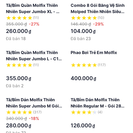
Tã/bỉm Quần Molfix Thiên
Combo 8 Gói Băng Vệ Sinh
Nhiên Super Jumbo XL - C1
Molped Thiên Nhiên Siêu
- Gói 48+8 Miếng
Ban Đêm Có Cánh 29cm
(11)
(10)
355.000 ₫
-27%
146.400 ₫
-29%
260.000
104.000
₫
₫
Đã bán
18
Đã bán
23
Tã/bỉm Quần Molfix Thiên
Phao Bơi Trẻ Em Molfix
Nhiên Super Jumbo L - C1 -
Gói 54+8 Miếng
(11)
(117)
·
·
355.000
400.000
₫
₫
Đã bán
2
Tã/bỉm Dán Molfix Thiên
Tã/bỉm Dán Molfix Thiên
Nhiên Super Jumbo M Gói
Nhiên Regular M - Gói 28+2
76+8 Miếng
Miếng
(317)
(4)
340.000 ₫
-18%
·
280.000
126.000
₫
₫
Đã bán
72