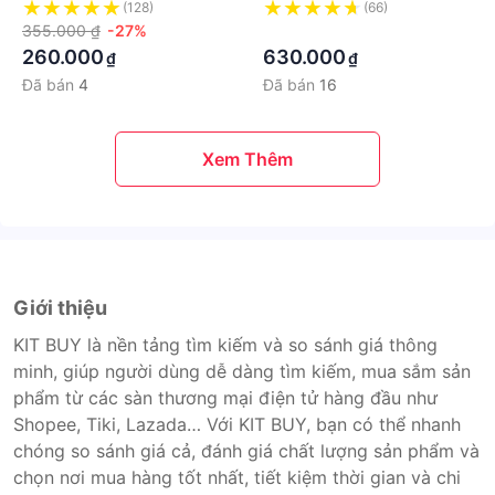
Gói 38 Miếng
XXXL - 2 Gói 60 Miếng
(128)
(66)
355.000 ₫
-27%
·
260.000
630.000
₫
₫
Đã bán
4
Đã bán
16
Xem Thêm
Giới thiệu
KIT BUY là nền tảng tìm kiếm và so sánh giá thông
minh, giúp người dùng dễ dàng tìm kiếm, mua sắm sản
phẩm từ các sàn thương mại điện tử hàng đầu như
Shopee, Tiki, Lazada… Với KIT BUY, bạn có thể nhanh
chóng so sánh giá cả, đánh giá chất lượng sản phẩm và
chọn nơi mua hàng tốt nhất, tiết kiệm thời gian và chi