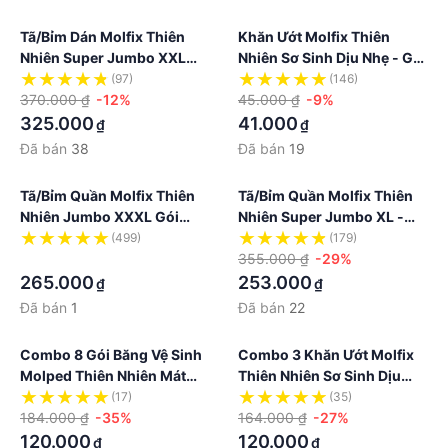
Tã/bỉm Dán Molfix Thiên
Khăn Ướt Molfix Thiên
Nhiên Super Jumbo XXL
Nhiên Sơ Sinh Dịu Nhẹ - Gói
Gói 56+6 Miếng
100 Miếng
(97)
(146)
370.000 ₫
-12%
45.000 ₫
-9%
325.000
41.000
₫
₫
Đã bán
38
Đã bán
19
Tã/bỉm Quần Molfix Thiên
Tã/bỉm Quần Molfix Thiên
Nhiên Jumbo XXXL Gói
Nhiên Super Jumbo XL -
24+6 Miếng
Gói 42 Miếng
(499)
(179)
·
355.000 ₫
-29%
265.000
253.000
₫
₫
Đã bán
1
Đã bán
22
Combo 8 Gói Băng Vệ Sinh
Combo 3 Khăn Ướt Molfix
Molped Thiên Nhiên Mát
Thiên Nhiên Sơ Sinh Dịu
Lạnh Có Cánh
Nhẹ - Gói 100 Miếng
(17)
(35)
184.000 ₫
-35%
164.000 ₫
-27%
120.000
120.000
₫
₫