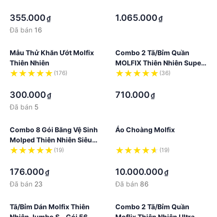
·
M70/L62/XL56/XXL52
·
355.000
1.065.000
₫
₫
Đã bán
16
Mẫu Thử Khăn Ướt Molfix
Combo 2 Tã/bỉm Quần
Thiên Nhiên
MOLFIX Thiên Nhiên Super
Jumbo C1 -
(176)
(36)
·
M70/L62/XL56/XXL52
·
300.000
710.000
₫
₫
Đã bán
5
Combo 8 Gói Băng Vệ Sinh
Áo Choàng Molfix
Molped Thiên Nhiên Siêu
Bảo Vệ Siêu Mỏng Có Cánh
(19)
(19)
·
·
176.000
10.000.000
₫
₫
Đã bán
23
Đã bán
86
Tã/bỉm Dán Molfix Thiên
Combo 2 Tã/bỉm Quần
Nhiên Jumbo S - Gói 56
Moflix Thiên Nhiên Ultra