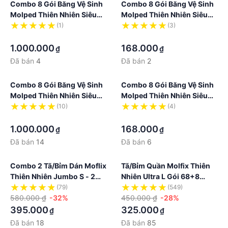
Combo 8 Gói Băng Vệ Sinh
Combo 8 Gói Băng Vệ Sinh
Molped Thiên Nhiên Siêu
Molped Thiên Nhiên Siêu
Bảo Vệ Maxi Có Cánh
Bảo Vệ Maxi Không Cánh
(1)
(3)
·
·
1.000.000
168.000
₫
₫
Đã bán
4
Đã bán
2
Combo 8 Gói Băng Vệ Sinh
Combo 8 Gói Băng Vệ Sinh
Molped Thiên Nhiên Siêu
Molped Thiên Nhiên Siêu
Ban Đêm Có Cánh 35cm
Bảo Vệ Siêu Mỏng Không
(10)
(4)
·
Cánh
·
1.000.000
168.000
₫
₫
Đã bán
14
Đã bán
6
Combo 2 Tã/bỉm Dán Moflix
Tã/bỉm Quần Molfix Thiên
Thiên Nhiên Jumbo S - 2
Nhiên Ultra L Gói 68+8
Gói- 112 Miếng
Miếng
(79)
(549)
580.000 ₫
-32%
450.000 ₫
-28%
395.000
325.000
₫
₫
Đã bán
18
Đã bán
85