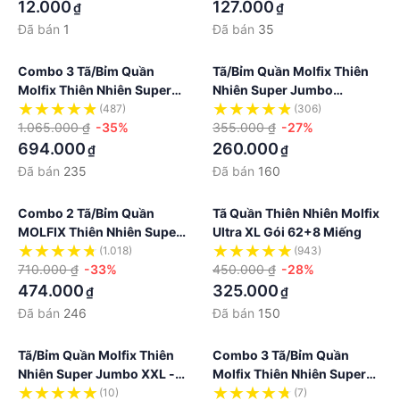
12.000
127.000
₫
₫
Đã bán
1
Đã bán
35
Combo 3 Tã/bỉm Quần
Tã/bỉm Quần Molfix Thiên
Molfix Thiên Nhiên Super
Nhiên Super Jumbo
Jumbo
M70/L62/XL56/XXL52
(487)
(306)
M60/L52/XL42/XXL38
1.065.000 ₫
-35%
355.000 ₫
-27%
694.000
260.000
₫
₫
Đã bán
235
Đã bán
160
Combo 2 Tã/bỉm Quần
Tã Quần Thiên Nhiên Molfix
MOLFIX Thiên Nhiên Super
Ultra XL Gói 62+8 Miếng
Jumbo
(1.018)
(943)
M60/L52/XL42/XXL38
710.000 ₫
-33%
450.000 ₫
-28%
474.000
325.000
₫
₫
Đã bán
246
Đã bán
150
Tã/bỉm Quần Molfix Thiên
Combo 3 Tã/bỉm Quần
Nhiên Super Jumbo XXL -
Molfix Thiên Nhiên Super
C1 - Gói 44+8 Miếng
Jumbo C1 -
(10)
(7)