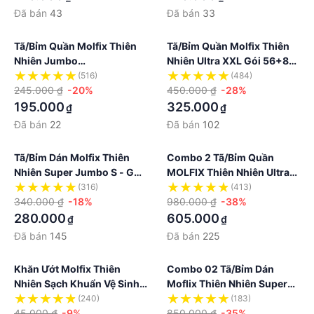
Đã bán
43
Đã bán
33
Tã/bỉm Quần Molfix Thiên
Tã/bỉm Quần Molfix Thiên
Nhiên Jumbo
Nhiên Ultra XXL Gói 56+8
S50/M42/L42/XL38/XXL34
Miếng
(516)
(484)
245.000 ₫
-20%
450.000 ₫
-28%
195.000
325.000
₫
₫
Đã bán
22
Đã bán
102
Tã/bỉm Dán Molfix Thiên
Combo 2 Tã/bỉm Quần
Nhiên Super Jumbo S - Gói
MOLFIX Thiên Nhiên Ultra
80+4 Miếng
XXL - 2 Gói- 128 Miếng
(316)
(413)
340.000 ₫
-18%
980.000 ₫
-38%
280.000
605.000
₫
₫
Đã bán
145
Đã bán
225
Khăn Ướt Molfix Thiên
Combo 02 Tã/bỉm Dán
Nhiên Sạch Khuẩn Vệ Sinh -
Moflix Thiên Nhiên Super
Gói 100 Miếng
Jumbo M - 2 Gói- 168
(240)
(183)
45.000 ₫
-9%
Miếng
850.000 ₫
-35%