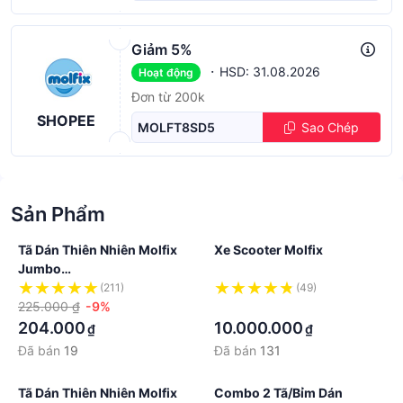
Giảm 5%
·
HSD: 31.08.2026
Hoạt động
Đơn từ 200k
SHOPEE
MOLFT8SD5
Sao Chép
Sản Phẩm
Tã Dán Thiên Nhiên Molfix
Xe Scooter Molfix
Jumbo
NB76/S56/M48/L42/XL38
(211)
(49)
225.000 ₫
-9%
·
204.000
10.000.000
₫
₫
Đã bán
19
Đã bán
131
Tã Dán Thiên Nhiên Molfix
Combo 2 Tã/bỉm Dán