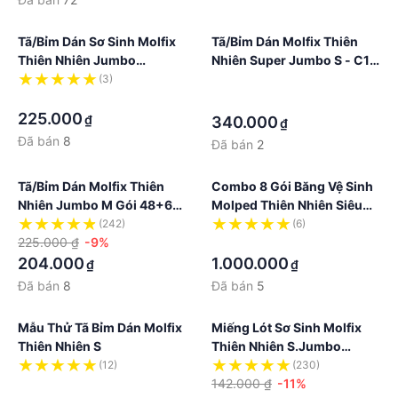
Tã/bỉm Dán Sơ Sinh Molfix
Tã/bỉm Dán Molfix Thiên
Thiên Nhiên Jumbo
Nhiên Super Jumbo S - C1 -
Newborn - C1 - Gói 72+8
Gói 80+8 Miếng
(3)
·
Miếng
·
·
225.000
₫
340.000
₫
Đã bán
8
Đã bán
2
Tã/bỉm Dán Molfix Thiên
Combo 8 Gói Băng Vệ Sinh
Nhiên Jumbo M Gói 48+6
Molped Thiên Nhiên Siêu
Miếng
Bảo Vệ Siêu Mỏng Có Cánh
(242)
(6)
225.000 ₫
-9%
·
204.000
1.000.000
₫
₫
Đã bán
8
Đã bán
5
Mẫu Thử Tã Bỉm Dán Molfix
Miếng Lót Sơ Sinh Molfix
Thiên Nhiên S
Thiên Nhiên S.Jumbo
Newborn 2 - Gói 60+6M
(12)
(230)
·
142.000 ₫
-11%