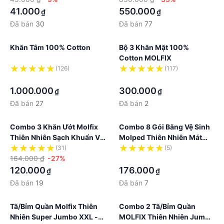
41.000
550.000
₫
₫
Đã bán
30
Đã bán
77
Khăn Tắm 100% Cotton
Bộ 3 Khăn Mặt 100%
Cotton MOLFIX
(126)
(117)
·
·
1.000.000
300.000
₫
₫
Đã bán
27
Đã bán
2
Combo 3 Khăn Ướt Molfix
Combo 8 Gói Băng Vệ Sinh
Thiên Nhiên Sạch Khuẩn Vệ
Molped Thiên Nhiên Mát
Sinh - Gói 100 Miếng
Lạnh Không Cánh
(31)
(5)
164.000 ₫
-27%
·
120.000
176.000
₫
₫
Đã bán
19
Đã bán
7
Tã/bỉm Quần Molfix Thiên
Combo 2 Tã/bỉm Quần
Nhiên Super Jumbo XXL -
MOLFIX Thiên Nhiên Jumbo