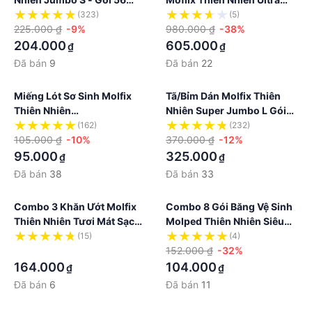
Miếng
XXL - C1 - 2 Gói, 128 Miếng
(323)
(5)
225.000 ₫
-9%
980.000 ₫
-38%
204.000
605.000
₫
₫
Đã bán
9
Đã bán
22
Miếng Lót Sơ Sinh Molfix
Tã/bỉm Dán Molfix Thiên
Thiên Nhiên
Nhiên Super Jumbo L Gói
NB1J64/NB1SJ90/NB2SJ60
68+6 Miếng
(162)
(232)
105.000 ₫
-10%
370.000 ₫
-12%
95.000
325.000
₫
₫
Đã bán
38
Đã bán
33
Combo 3 Khăn Ướt Molfix
Combo 8 Gói Băng Vệ Sinh
Thiên Nhiên Tươi Mát Sạch
Molped Thiên Nhiên Siêu
Sẽ - Gói 100 Miếng
Ban Đêm Có Cánh 35cm
(15)
(4)
·
152.000 ₫
-32%
164.000
104.000
₫
₫
Đã bán
6
Đã bán
11