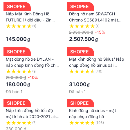
SHOPEE
SHOPEE
Nắp Mặt Kính Đồng Hồ
Đồng hồ nam SRWATCH
FUTURE 1/ đời đầu - Zin
Chrono SG5891.4102 mặt
HONDA hãng
kính và nắp làm bằng
(1)
(1)
·
Sapphire chống trầy
2.950.000 ₫
-15%
145.000
2.507.500
₫
₫
SHOPEE
SHOPEE
Mặt đồng hồ xe DYLAN -
Mặt kính đồng hồ Sirius/ Nắp
nắp chụp kính đồng hồ cho
chụp đồng hồ Sirius xài
xe Dylan - G1760
chung ex 4 số
(9)
(40)
200.000 ₫
-10%
·
180.000
31.000
₫
₫
Đã bán
1
Đã bán
1
SHOPEE
SHOPEE
Nắp trên đồng hồ tốc độ
Kính đồng hồ sirius - mặt
mặt kính ab 2020-2021 air
nắp chụp đồng hồ
blade 2020-2021 honda
(7)
(193)
380.000 ₫
·