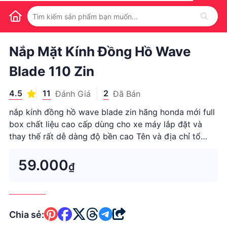
1
/
1
Nắp Mặt Kính Đồng Hồ Wave
Blade 110 Zin
4.5
11
2
Đánh Giá
Đã Bán
nắp kính đồng hồ wave blade zin hãng honda mới full
box chất liệu cao cấp dùng cho xe máy lắp đặt và
thay thế rất dễ dàng độ bền cao Tên và địa chỉ tổ
chức chịu trách nhiệm về sản phẩm: Công ty TNHH
Tân Thuận ( Thái ) 01B Lũy Bán Bích - P. Tân Thới
59.000
₫
Hòa - Q. Tân
Chia sẻ: