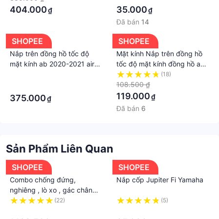
404.000
35.000
₫
₫
Đã bán
14
SHOPEE
SHOPEE
Nắp trên đồng hồ tốc độ
Mặt kính Nắp trên đồng hồ
mặt kính ab 2020-2021 air
tốc độ mặt kính đồng hồ ab
blade 2020-2021 honda
110 2011-2012 ab đầu to 110
·
(18)
honda air blade đầu to
108.500 ₫
·
honda
119.000
₫
375.000
₫
Đã bán
6
Sản Phẩm Liên Quan
SHOPEE
SHOPEE
Combo chống đứng,
Nắp cốp Jupiter Fi Yamaha
nghiêng , lò xo , gác chân
inox 304 cho Exciter Winner
(22)
(5)
Vario Click Airblade Wave
·
·