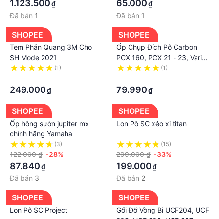
Dream Raider Satria
1.123.500
65.000
₫
₫
Đã bán
1
Đã bán
1
SHOPEE
SHOPEE
Tem Phản Quang 3M Cho
Ốp Chụp Đích Pô Carbon
SH Mode 2021
PCX 160, PCX 21 - 23, Vario
160, Vario 22 - 23 Hàng Đẹp
(1)
(1)
·
5761
·
249.000
79.990
₫
₫
SHOPEE
SHOPEE
Ốp hông sườn jupiter mx
Lon Pô SC xéo xi titan
chính hãng Yamaha
(3)
(15)
122.000 ₫
-28%
299.000 ₫
-33%
87.840
199.000
₫
₫
Đã bán
3
Đã bán
2
SHOPEE
SHOPEE
Lon Pô SC Project
Gối Đỡ Vòng Bi UCF204, UCF