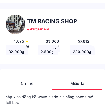
TM RACING SHOP
@kutuanem
4.8
/
5
★
33.068
57.812
Đánh giá
Theo Dõi
Nhận xét
55.000
14.000
230.000
₫
₫
₫
32.000
2.500
220.000
₫
₫
₫
Chi Tiết
Miêu Tả
nắp kính đồng hồ wave blade zin hãng honda mới
full box