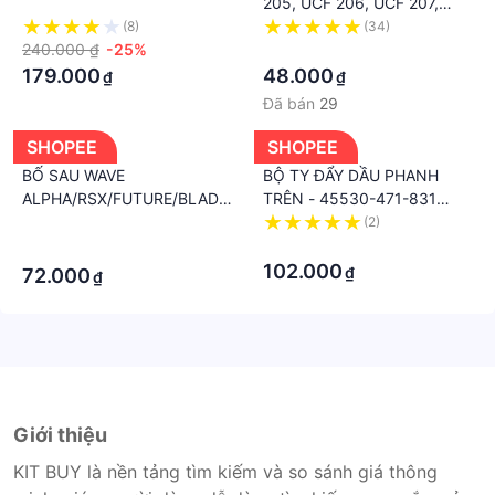
205, UCF 206, UCF 207,
UCF 208
(8)
(34)
240.000 ₫
-25%
·
179.000
48.000
₫
₫
Đã bán
29
SHOPEE
SHOPEE
BỐ SAU WAVE
BỘ TY ĐẨY DẦU PHANH
ALPHA/RSX/FUTURE/BLADE...
TRÊN - 45530-471-831
CHÍNH HÃNG HONDA
CHÍNH HÃNG HONDA
·
(2)
·
·
102.000
₫
72.000
₫
Giới thiệu
KIT BUY là nền tảng tìm kiếm và so sánh giá thông